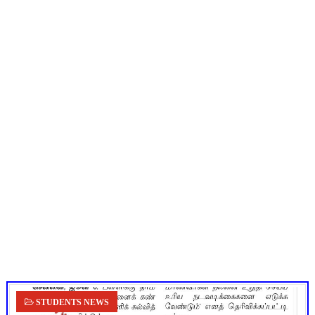
மகிழ் முற்றம் பதிவேடு PDF | Magizh Mutram Register PDF 
ஆடித் திருவாதிரை 2026: ஆகஸ்ட் 10 உள்ளூர் விடுமுறை - முழு வி
அரசுப் பள்ளியில் கழிவறை கதவைத் திறந்த 9 மாணவர்களுக்கு ம
TN CPS Teachers News: மறுநியமனம் பெற்ற ஆசிரியர்களுக்கு
TN Teachers Leave Rules: மருத்துவ விடுப்பு எடுக்கும் ஆசிரிய
STUDENTS NEWS