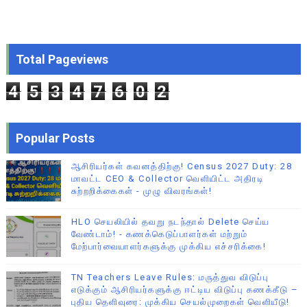
Total Pageviews
4
5
3
4
7
6
0
2
Popular Posts
ஆசிரியர்கள் கவனத்திற்கு! Census 2027 Duty: 28
மாவட்ட CEO & Collector வெளியிட்ட அதிரடி
சுற்றறிக்கைகள் - முழு விவரங்கள்!
HLO செயலியில் தவறு நடந்தால் Delete செய்ய
வேண்டாம்! - கணக்கெடுப்பாளர்கள் மற்றும்
மேற்பார்வையாளர்களுக்கு முக்கிய எச்சரிக்கை!
TN Teachers Leave Rules: மருத்துவ விடுப்பு
எடுக்கும் ஆசிரியர்களுக்கு ஈட்டிய விடுப்பு கணக்கீடு –
புதிய தெளிவுரை: முக்கிய செயல்முறைகள் வெளியீடு!