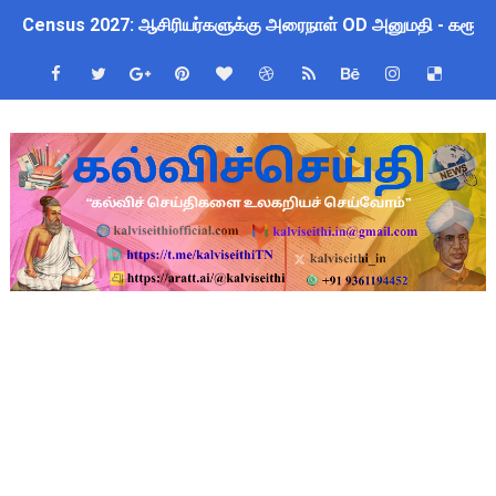
Census 2027: ஆசிரியர்களுக்கு அரைநாள் OD அனுமதி - கரூர் C
TN Budget Assembly Schedule 2026: பள்ளிக்கல்வித்துறை மீதா
ஆசிரியர்கள் கவனத்திற்கு! Census 2027 Duty: 28 மாவட்ட CEO &
நாமக்கல் மாவட்டம்: மக்கள் தொகை கணக்கெடுப்பு 2027 - ஆசிரியர
TN Budget 2026-2027 Highlights: மாணவர்களுக்கு இலவச லேப்டாப
பள்ளி மாணவர்களுக்கு 4 செட் இலவச சீருடை: EMIS தளத்தில் வி
TN SSLC Supplementary Result 2026: 10-ஆம் வகுப்பு துணைத் தே
நாளை ஆகஸ்ட் 6ஆம் தேதி உள்ளூர் விடுமுறை அறிவிக்கப்பட்டுள்ள
ஒருங்கிணைந்த பள்ளிக் கல்வியின் மாநிலத் திட்ட இயக்குநர் Dr.
தமிழ்நாடு அரசு ஊழியர்கள் கவனத்திற்கு: பணிநியமனம், பதவி