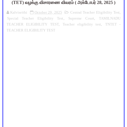
(TET) வழக்கு விசாரணை விவரம் ( அக்டோபர் 28, 2025 )
Kalviseithi
October 29, 2025
Central Teacher Eligibility Test
,
Special Teacher Eligibility Test
,
Supreme Court
,
TAMILNADU
TEACHER ELIGIBILITY TEST
,
Teacher eligibility test
,
TNTET -
TEACHER ELIGIBILITY TEST