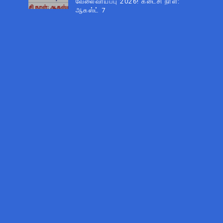
வேலைவாய்ப்பு 2026! கடைசி நாள்:
ஆகஸ்ட் 7