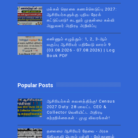
மக்கள் தொகை கணக்கெடுப்பு 2027:
ஆசிரியர்களுக்கு புதிய நேரக்
கட்டுப்பாடு! கடலூர் முதன்மை கல்வி
அலுவலர் அதிரடி அறிவிப்பு
எண்ணும் எழுத்தும்: 1, 2, 3-ஆம்
வகுப்பு ஆசிரியர் பதிவேடு வாரம் 9
(03.08.2026 - 07.08.2026) | Log
Book PDF
Popular Posts
ஆசிரியர்கள் கவனத்திற்கு! Census
2027 Duty: 28 மாவட்ட CEO &
Collector வெளியிட்ட அதிரடி
சுற்றறிக்கைகள் - முழு விவரங்கள்!
தலைமை ஆசிரியர் தேவை - அரசு
நிதியுதவி பெறும் பள்ளி - நேர்காணல்