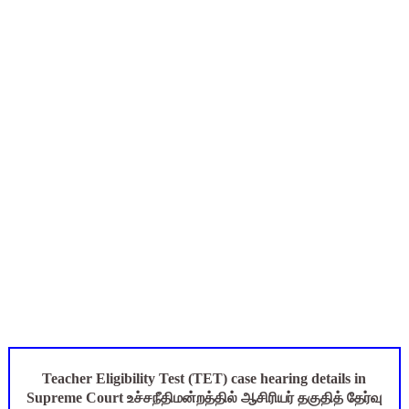
நாளை ஆகஸ்ட் 6ஆம் தேதி உள்ளூர் விடுமுறை அறிவிக்கப்பட்டுள்ள
ஒருங்கிணைந்த பள்ளிக் கல்வியின் மாநிலத் திட்ட இயக்குநர் Dr.
தமிழ்நாடு அரசு ஊழியர்கள் கவனத்திற்கு: பணிநியமனம், பதவி
Census 2027: ஆசிரியர்களுக்கு அதிரடி உத்தரவு - சேலம் ஆட்சியர்
இராணிப்பேட்டை: ஆசிரியர்களுக்கு அரை நாள் OD அனுமதி! மக்க
அரசு உதவிபெறும் பள்ளி பட்டதாரி ஆசிரியர் வேலைவாய்ப்பு 2026 -
Teacher Eligibility Test (TET) case hearing details in
Supreme Court உச்சநீதிமன்றத்தில் ஆசிரியர் தகுதித் தேர்வு