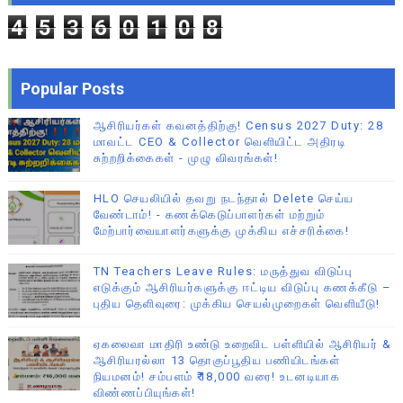
4
5
3
6
0
1
0
8
Popular Posts
ஆசிரியர்கள் கவனத்திற்கு! Census 2027 Duty: 28
மாவட்ட CEO & Collector வெளியிட்ட அதிரடி
சுற்றறிக்கைகள் - முழு விவரங்கள்!
HLO செயலியில் தவறு நடந்தால் Delete செய்ய
வேண்டாம்! - கணக்கெடுப்பாளர்கள் மற்றும்
மேற்பார்வையாளர்களுக்கு முக்கிய எச்சரிக்கை!
TN Teachers Leave Rules: மருத்துவ விடுப்பு
எடுக்கும் ஆசிரியர்களுக்கு ஈட்டிய விடுப்பு கணக்கீடு –
புதிய தெளிவுரை: முக்கிய செயல்முறைகள் வெளியீடு!
ஏகலைவா மாதிரி உண்டு உறைவிட பள்ளியில் ஆசிரியர் &
ஆசிரியரல்லா 13 தொகுப்பூதிய பணியிடங்கள்
நியமனம்! சம்பளம் ₹18,000 வரை! உடனடியாக
விண்ணப்பியுங்கள்!