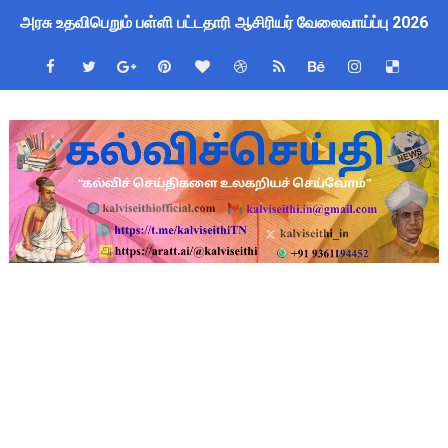
அரசு உதவிபெறும் பள்ளி பட்டதாரி ஆசிரியர் வேலைவாய்ப்பு 2026 -
Kalai Thiruvizha 2026 - 2027 Forms: கலைத் திருவிழா போட்ட
பள்ளி மாணவர்களுக்குப் பிரம்மாண்ட வினாடி வினா போட்டி 2026! வ
July 2026 Pay Slip Download: IFHRMS களஞ்சியம் வலைதளத்தி
4th & 5th Standard Ennum Ezhuthum Term 1 Set 10 Lesso
2027 Census Duty for Teachers: புதுக்கோட்டை CEO வெளியிட்
Census 2027: கோவை பள்ளி ஆசிரியர்களுக்கு காலை, மாலை நேரங
திருவண்ணாமலை CEO அதிரடி உத்தரவு: முழு நாள் மக்கள் தொகை க
ஆடித் திருவாதிரை 2026: ஆகஸ்ட் 10 உள்ளூர் விடுமுறை - முழு வி
அரசுப் பள்ளியில் கழிவறை கதவைத் திறந்த 9 மாணவர்களுக்கு ம