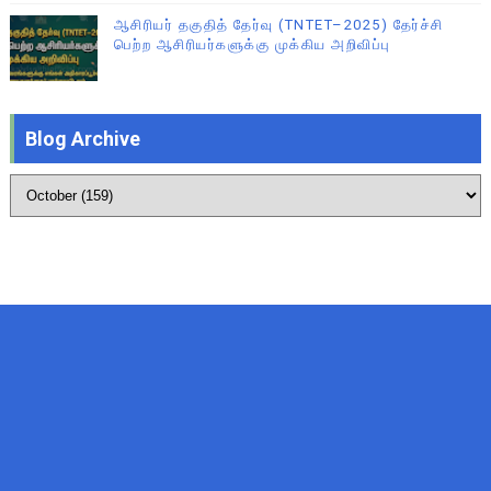
ஆசிரியர் தகுதித் தேர்வு (TNTET–2025) தேர்ச்சி
பெற்ற ஆசிரியர்களுக்கு முக்கிய அறிவிப்பு
Blog Archive