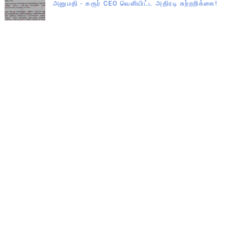
அனுமதி - கரூர் CEO வெளியிட்ட அதிரடி சுற்றறிக்கை!