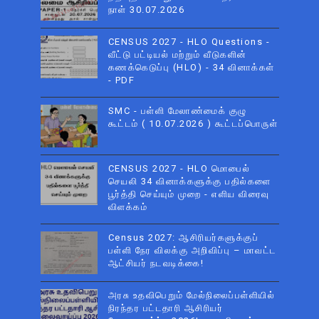
நாள் 30.07.2026
CENSUS 2027 - HLO Questions -
வீட்டு பட்டியல் மற்றும் வீடுகளின்
கணக்கெடுப்பு (HLO) - 34 வினாக்கள்
- PDF
SMC - பள்ளி மேலாண்மைக் குழு
கூட்டம் ( 10.07.2026 ) கூட்டப்பொருள்
CENSUS 2027 - HLO மொபைல்
செயலி 34 வினாக்களுக்கு பதில்களை
பூர்த்தி செய்யும் முறை - எளிய விரைவு
விளக்கம்
Census 2027: ஆசிரியர்களுக்குப்
பள்ளி நேர விலக்கு அறிவிப்பு – மாவட்ட
ஆட்சியர் நடவடிக்கை!
அரசு உதவிபெறும் மேல்நிலைப்பள்ளியில்
நிரந்தர பட்டதாரி ஆசிரியர்