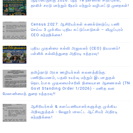
ஆடிப்பெருக்கு 2026: ஆடி 18 நன்னாள் சிறப்புகள்,
தாலிச் சரடு மாற்றும் நேரம் மற்றும் வழிபாட்டு முறைகள்!
Census 2027: ஆசிரியர்கள் கணக்கெடுப்பு பணி
செய்ய 3 முக்கிய புதிய கட்டுப்பாடுகள் – விழுப்புரம்
CEO சுற்றறிக்கை!
புதிய முதன்மை கல்வி அலுவலர் (CEO) நியமனம்!
பள்ளிக் கல்வித்துறை அதிரடி உத்தரவு!
தமிழ்நாடு அரசு ஊழியர்கள் கவனத்திற்கு:
பணிநியமனம், பதவி உயர்வு மற்றும் இடமாறுதல்
தொடர்பாக முதலமைச்சரின் நிலையான ஆணைகள் (TN
Govt Standing Order 1/2026) - மனித வள
மேலாண்மைத் துறை உத்தரவு!!
ஆசிரியர்கள் & களப்பணியாளர்களுக்கு முக்கிய
அறிவுறுத்தல் - வேலூர் மாவட்ட ஆட்சியர் அதிரடி
சுற்றறிக்கை!