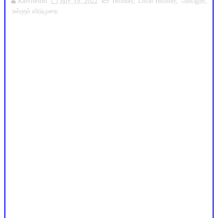
Kalviseithi
July 19, 2022
Holiday
,
Local Holiday
,
அரியலூர்
,
உள்ளூர் விடுமுறை