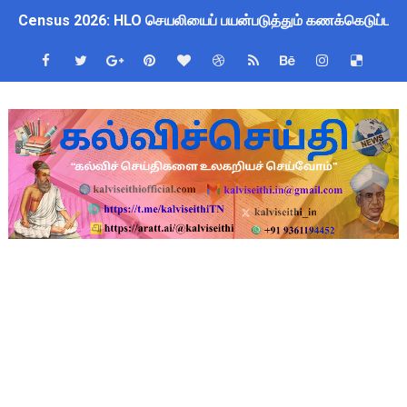
Census 2026: HLO செயலியைப் பயன்படுத்தும் கணக்கெடுப்பாளர்
WWF India வழங்கும் Wild Wisdom Global Challenge 2026 ஆங்க
அரசு ஊழியர்களுக்கு ரூ.14,000 கோடி நிதி குறைப்பா? புதிய மர
தமிழகப் பள்ளிகளுக்கு முக்கிய அறிவிப்பு: ஆகஸ்ட் 10 தேசிய குட
Kalai Thiruvizha 2026 - 2027 Forms: கலைத் திருவிழா போட்ட
4th & 5th Standard Ennum Ezhuthum Term 1 Set 10 Lesso
2027 Census Duty for Teachers: புதுக்கோட்டை CEO வெளியிட்
Census 2027: கோவை பள்ளி ஆசிரியர்களுக்கு காலை, மாலை நேரங
திருவண்ணாமலை CEO அதிரடி உத்தரவு: முழு நாள் மக்கள் தொகை க
இராணிப்பேட்டை: ஆசிரியர்களுக்கு அரை நாள் OD அனுமதி! மக்க