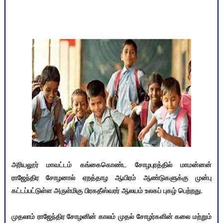
அரியலூர் மாவட்டம் கங்கைகொண்ட சோழபுரத்தில் மாமன்னன்
ராஜேந்திர சோழனால் ஏறத்தாழ ஆயிரம் ஆண்டுகளுக்கு முன்பு
கட்டப்பட்டுள்ள அருள்மிகு பிரகதீஸ்வரர் ஆலயம் உலகப் புகழ் பெற்றது.
முதலாம் ராஜேந்திர சோழனின் காலம் முதல் சோழர்களின் கலை மற்றும்