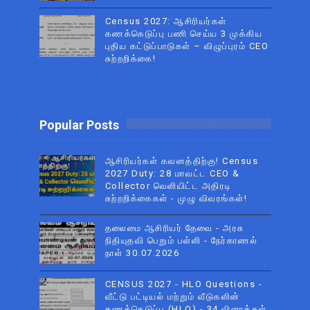
Census 2027: ஆசிரியர்கள்
கணக்கெடுப்பு பணி செய்ய 3 முக்கிய
புதிய கட்டுப்பாடுகள் – விழுப்புரம் CEO
சுற்றறிக்கை!
Popular Posts
ஆசிரியர்கள் கவனத்திற்கு! Census
2027 Duty: 28 மாவட்ட CEO &
Collector வெளியிட்ட அதிரடி
சுற்றறிக்கைகள் - முழு விவரங்கள்!
தலைமை ஆசிரியர் தேவை - அரசு
நிதியுதவி பெறும் பள்ளி - நேர்காணல்
நாள் 30.07.2026
CENSUS 2027 - HLO Questions -
வீட்டு பட்டியல் மற்றும் வீடுகளின்
கணக்கெடுப்பு (HLO) - 34 வினாக்கள்