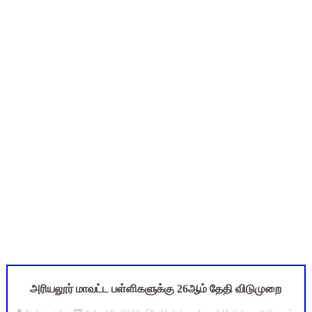
TN Budget 2026-2027 Highlights: மாணவர்களுக்கு இலவச லேப்டாப
பள்ளி மாணவர்களுக்கு 4 செட் இலவச சீருடை: EMIS தளத்தில் வி
TN SSLC Supplementary Result 2026: 10-ஆம் வகுப்பு துணைத் தே
நாளை ஆகஸ்ட் 6ஆம் தேதி உள்ளூர் விடுமுறை அறிவிக்கப்பட்டுள்ள
July 2026 Pay Slip Download: IFHRMS களஞ்சியம் வலைதளத்தி
அரியலூர் மாவட்ட பள்ளிகளுக்கு 26ஆம் தேதி விடுமுறை