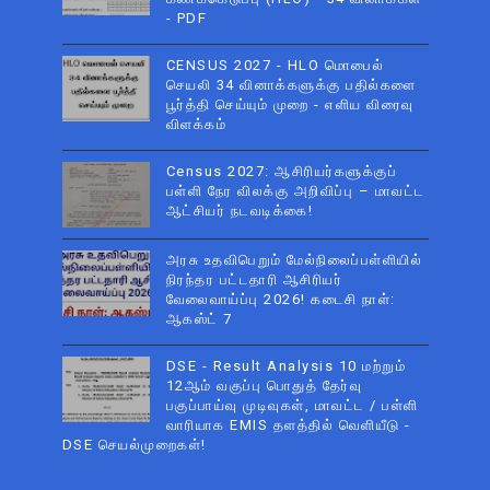
- PDF
CENSUS 2027 - HLO மொபைல்
செயலி 34 வினாக்களுக்கு பதில்களை
பூர்த்தி செய்யும் முறை - எளிய விரைவு
விளக்கம்
Census 2027: ஆசிரியர்களுக்குப்
பள்ளி நேர விலக்கு அறிவிப்பு – மாவட்ட
ஆட்சியர் நடவடிக்கை!
அரசு உதவிபெறும் மேல்நிலைப்பள்ளியில்
நிரந்தர பட்டதாரி ஆசிரியர்
வேலைவாய்ப்பு 2026! கடைசி நாள்:
ஆகஸ்ட் 7
DSE - Result Analysis 10 மற்றும்
12ஆம் வகுப்பு பொதுத் தேர்வு
பகுப்பாய்வு முடிவுகள், மாவட்ட / பள்ளி
வாரியாக EMIS தளத்தில் வெளியீடு -
DSE செயல்முறைகள்!