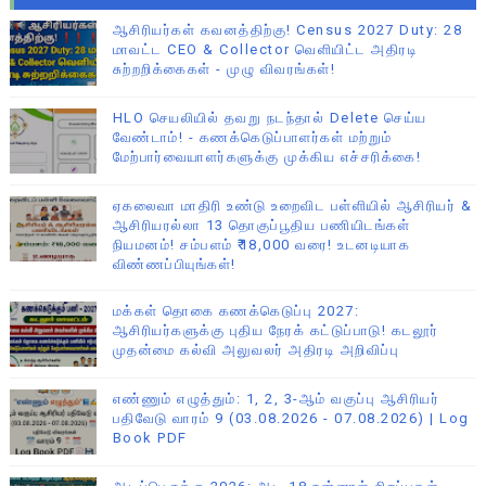
ஆசிரியர்கள் கவனத்திற்கு! Census 2027 Duty: 28
மாவட்ட CEO & Collector வெளியிட்ட அதிரடி
சுற்றறிக்கைகள் - முழு விவரங்கள்!
HLO செயலியில் தவறு நடந்தால் Delete செய்ய
வேண்டாம்! - கணக்கெடுப்பாளர்கள் மற்றும்
மேற்பார்வையாளர்களுக்கு முக்கிய எச்சரிக்கை!
ஏகலைவா மாதிரி உண்டு உறைவிட பள்ளியில் ஆசிரியர் &
ஆசிரியரல்லா 13 தொகுப்பூதிய பணியிடங்கள்
நியமனம்! சம்பளம் ₹18,000 வரை! உடனடியாக
விண்ணப்பியுங்கள்!
மக்கள் தொகை கணக்கெடுப்பு 2027:
ஆசிரியர்களுக்கு புதிய நேரக் கட்டுப்பாடு! கடலூர்
முதன்மை கல்வி அலுவலர் அதிரடி அறிவிப்பு
எண்ணும் எழுத்தும்: 1, 2, 3-ஆம் வகுப்பு ஆசிரியர்
பதிவேடு வாரம் 9 (03.08.2026 - 07.08.2026) | Log
Book PDF