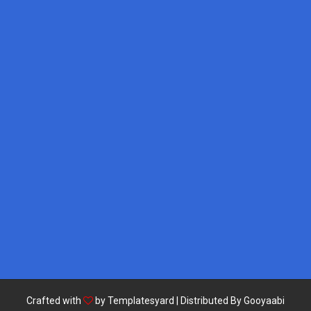
Crafted with
by
Templatesyard
| Distributed By
Gooyaabi