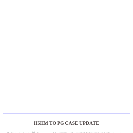
நாளை ஆகஸ்ட் 6ஆம் தேதி உள்ளூர் விடுமுறை அறிவிக்கப்பட்டுள்ள
ஒருங்கிணைந்த பள்ளிக் கல்வியின் மாநிலத் திட்ட இயக்குநர் Dr.
தமிழ்நாடு அரசு ஊழியர்கள் கவனத்திற்கு: பணிநியமனம், பதவி
Census 2027: ஆசிரியர்களுக்கு அதிரடி உத்தரவு - சேலம் ஆட்சியர்
இராணிப்பேட்டை: ஆசிரியர்களுக்கு அரை நாள் OD அனுமதி! மக்க
HSHM TO PG CASE UPDATE