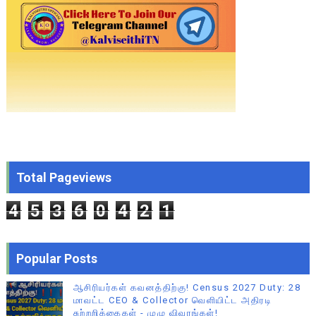
Total Pageviews
4
5
3
6
0
4
2
1
Popular Posts
ஆசிரியர்கள் கவனத்திற்கு! Census 2027 Duty: 28
மாவட்ட CEO & Collector வெளியிட்ட அதிரடி
சுற்றறிக்கைகள் - முழு விவரங்கள்!