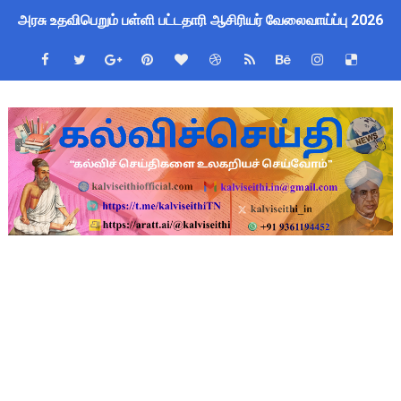
அரசு உதவிபெறும் பள்ளி பட்டதாரி ஆசிரியர் வேலைவாய்ப்பு 2026 -
Kalai Thiruvizha 2026 - 2027 Forms: கலைத் திருவிழா போட்ட
பள்ளி மாணவர்களுக்குப் பிரம்மாண்ட வினாடி வினா போட்டி 2026! வ
July 2026 Pay Slip Download: IFHRMS களஞ்சியம் வலைதளத்தி
4th & 5th Standard Ennum Ezhuthum Term 1 Set 10 Lesso
2027 Census Duty for Teachers: புதுக்கோட்டை CEO வெளியிட்
Census 2027: கோவை பள்ளி ஆசிரியர்களுக்கு காலை, மாலை நேரங
திருவண்ணாமலை CEO அதிரடி உத்தரவு: முழு நாள் மக்கள் தொகை க
ஆடித் திருவாதிரை 2026: ஆகஸ்ட் 10 உள்ளூர் விடுமுறை - முழு வி
அரசுப் பள்ளியில் கழிவறை கதவைத் திறந்த 9 மாணவர்களுக்கு ம