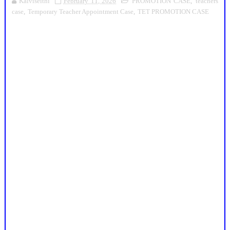
Kalviseithi
February 11, 2026
PROMOTION CASE
,
teachers
case
,
Temporary Teacher Appointment Case
,
TET PROMOTION CASE