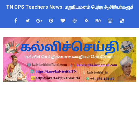
TN CPS Teachers News: மறுநியமனம் பெற்ற ஆசிரியர்களுக்கு
TN Teachers Leave Rules: மருத்துவ விடுப்பு எடுக்கும் ஆசிரிய
Census 2027: ஆசிரியர்களுக்கு அரைநாள் OD அனுமதி - கரூர் C
TN Budget Assembly Schedule 2026: பள்ளிக்கல்வித்துறை மீதா
நாமக்கல் மாவட்டம்: மக்கள் தொகை கணக்கெடுப்பு 2027 - ஆசிரியர
TN Budget 2026-2027 Highlights: மாணவர்களுக்கு இலவச லேப்டாப
பள்ளி மாணவர்களுக்கு 4 செட் இலவச சீருடை: EMIS தளத்தில் வி
TN SSLC Supplementary Result 2026: 10-ஆம் வகுப்பு துணைத் தே
நாளை ஆகஸ்ட் 6ஆம் தேதி உள்ளூர் விடுமுறை அறிவிக்கப்பட்டுள்ள
ஒருங்கிணைந்த பள்ளிக் கல்வியின் மாநிலத் திட்ட இயக்குநர் Dr.