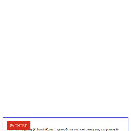
UGTRB English Unit 4 Important Questions with Answers PDF
ஆடித் திருவாதிரை 2026: ஆகஸ்ட் 10 உள்ளூர் விடுமுறை - முழு வி
அரசுப் பள்ளியில் கழிவறை கதவைத் திறந்த 9 மாணவர்களுக்கு ம
புதிய முதன்மை கல்வி அலுவலர் (CEO) நியமனம்! பள்ளிக் கல்வித்
ஆசிரியர்கள் கவனத்திற்கு! Census 2027 Duty: 28 மாவட்ட CEO &
TNTET