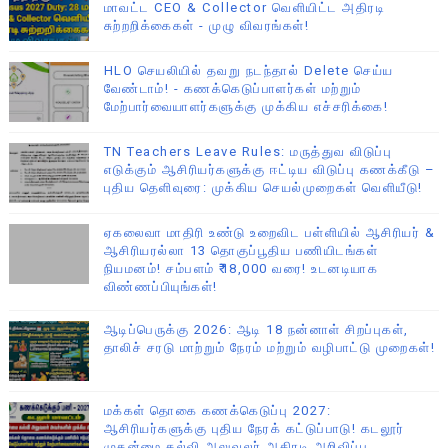
மாவட்ட CEO & Collector வெளியிட்ட அதிரடி
சுற்றறிக்கைகள் - முழு விவரங்கள்!
HLO செயலியில் தவறு நடந்தால் Delete செய்ய
வேண்டாம்! - கணக்கெடுப்பாளர்கள் மற்றும்
மேற்பார்வையாளர்களுக்கு முக்கிய எச்சரிக்கை!
TN Teachers Leave Rules: மருத்துவ விடுப்பு
எடுக்கும் ஆசிரியர்களுக்கு ஈட்டிய விடுப்பு கணக்கீடு –
புதிய தெளிவுரை: முக்கிய செயல்முறைகள் வெளியீடு!
ஏகலைவா மாதிரி உண்டு உறைவிட பள்ளியில் ஆசிரியர் &
ஆசிரியரல்லா 13 தொகுப்பூதிய பணியிடங்கள்
நியமனம்! சம்பளம் ₹18,000 வரை! உடனடியாக
விண்ணப்பியுங்கள்!
ஆடிப்பெருக்கு 2026: ஆடி 18 நன்னாள் சிறப்புகள்,
தாலிச் சரடு மாற்றும் நேரம் மற்றும் வழிபாட்டு முறைகள்!
மக்கள் தொகை கணக்கெடுப்பு 2027:
ஆசிரியர்களுக்கு புதிய நேரக் கட்டுப்பாடு! கடலூர்
முதன்மை கல்வி அலுவலர் அதிரடி அறிவிப்பு