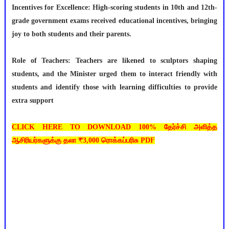
Incentives for Excellence: High-scoring students in 10th and 12th-
grade government exams received educational incentives, bringing
joy to both students and their parents.
Role of Teachers: Teachers are likened to sculptors shaping
students, and the Minister urged them to interact friendly with
students and identify those with learning difficulties to provide
extra support
CLICK HERE TO DOWNLOAD 100% தேர்ச்சி அளித்த
ஆசிரியர்களுக்கு தலா ₹3,000 ரொக்கப்பரிசு PDF