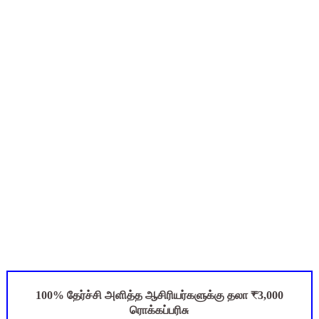
புதிய முதன்மை கல்வி அலுவலர் (CEO) நியமனம்! பள்ளிக் கல்வித்
ஆசிரியர்கள் கவனத்திற்கு! Census 2027 Duty: 28 மாவட்ட CEO &
CPS கணக்கில் பிரம்மாண்ட மோசடி? அரசு ஊழியர்களின் ஓய்வூதிய
பள்ளி காலை வழிபாட்டு செயல்பாடுகள் - 10.08.2026 | School M
ஆகஸ்ட் 10 பள்ளி குழந்தைகளுக்கு குடற்புழு நீக்க மாத்திரை! ம
100% தேர்ச்சி அளித்த ஆசிரியர்களுக்கு தலா ₹3,000
ரொக்கப்பரிசு