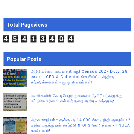
Total Pageviews
4
5
4
1
3
4
0
4
Popular Posts
ஆசிரியர்கள் கவனத்திற்கு! Census 2027 Duty: 28
மாவட்ட CEO & Collector வெளியிட்ட அதிரடி
சுற்றறிக்கைகள் - முழு விவரங்கள்!
பள்ளிகளில் கொடியேற்ற தலைமை ஆசிரியர்களுக்கு
மட்டுமே உரிமை: கல்வித்துறை அதிரடி உத்தரவு!
அரசு ஊழியர்களுக்கு ரூ.14,000 கோடி நிதி குறைப்பா?
புதிய மருத்துவக் காப்பீடு & OPS கோரிக்கை - TNGEA
கண்டனம்!