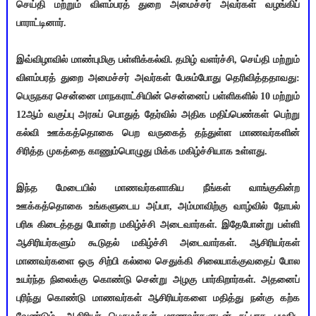
செய்தி மற்றும் விளம்பரத் துறை அமைச்சர் அவர்கள் வழங்கிப்
பாராட்டினார்.
இவ்விழாவில் மாண்புமிகு பள்ளிக்கல்வி. தமிழ் வளர்ச்சி, செய்தி மற்றும்
விளம்பரத் துறை அமைச்சர் அவர்கள் பேசும்போது தெரிவித்ததாவது:
பெருநகர சென்னை மாநகராட்சியின் சென்னைப் பள்ளிகளில் 10 மற்றும்
12ஆம் வகுப்பு அரசுப் பொதுத் தேர்வில் அதிக மதிப்பெண்கள் பெற்று
கல்வி ஊக்கத்தொகை பெற வருகைத் தந்துள்ள மாணவர்களின்
சிரித்த முகத்தை காணும்பொழுது மிக்க மகிழ்ச்சியாக உள்ளது.
இந்த மேடையில் மாணவர்களாகிய நீங்கள் வாங்குகின்ற
ஊக்கத்தொகை உங்களுடைய அப்பா, அம்மாவிற்கு வாழ்வில் நோபல்
பரிசு கிடைத்தது போன்ற மகிழ்ச்சி அடைவார்கள். இதேபோன்று பள்ளி
ஆசிரியர்களும் கூடுதல் மகிழ்ச்சி அடைவார்கள். ஆசிரியர்கள்
மாணவர்களை ஒரு சிற்பி கல்லை செதுக்கி சிலையாக்குவதைப் போல
உயர்ந்த நிலைக்கு கொண்டு சென்று அழகு பார்கிறார்கள். அதனைப்
புரிந்து கொண்டு மாணவர்கள் ஆசிரியர்களை மதித்து நன்கு கற்க