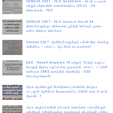
CENSUS 2027 - HLO Questions - வீட்டு பட்டியல்
மற்றும் வீடுகளின் கணக்கெடுப்பு (HLO) - 34
வினாக்கள் - PDF
CENSUS 2027 - HLO மொபைல் செயலி 34
வினாக்களுக்கு பதில்களை பூர்த்தி செய்யும் முறை -
எளிய விரைவு விளக்கம்
Census 2027: ஆசிரியர்களுக்குப் பள்ளி நேர விலக்கு
அறிவிப்பு – மாவட்ட ஆட்சியர் நடவடிக்கை!
DSE - Result Analysis 10 மற்றும் 12ஆம் வகுப்பு
பொதுத் தேர்வு பகுப்பாய்வு முடிவுகள், மாவட்ட / பள்ளி
வாரியாக EMIS தளத்தில் வெளியீடு - DSE
செயல்முறைகள்!
அரசு உதவிபெறும் மேல்நிலைப்பள்ளியில் நிரந்தர
பட்டதாரி ஆசிரியர் வேலைவாய்ப்பு 2026! கடைசி நாள்:
ஆகஸ்ட் 7
அரசு ஊழியர்களின் சம்பளக் கணக்கை பராமரிக்கும்
வங்கிகள் அறிவித்துள்ள சலுகைகள் விபரங்கள் பற்றிய