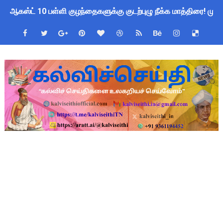
பள்ளிகளில் கொடியேற்ற தலைமை ஆசிரியர்களுக்கு மட்டுமே உரிமை:
மக்கள் தொகை கணக்கெடுப்பு பணி: ஆசிரியர்களுக்கு அரைநாள் O
Census 2027 Tamil Nadu: சென்னை மாநகராட்சி ஊழியர்களுக்கு 
தமிழ்நாடு போதைப்பொருள் எதிர்ப்பு உறுதிமொழி 2026: e-Pledge
தமிழகப் பள்ளிகளுக்கு முக்கிய அறிவிப்பு: ஆகஸ்ட் 10 தேசிய குட
அரசு ஊழியர்களுக்கு ரூ.14,000 கோடி நிதி குறைப்பா? புதிய மர
TN Govt Education Loan Scheme 2025-26: SC/ST மாணவர்களுக
Census 2026 HLO App: களப்பணியாளர்களுக்கு அவசர எச்சரிக்கை!
Kalai Thiruvizha 2026 - 2027 Forms: கலைத் திருவிழா போட்ட
Census 2026: HLO செயலியைப் பயன்படுத்தும் கணக்கெடுப்பாளர்