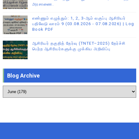
அரசாணை.
எண்ணும் எழுத்தும்: 1, 2, 3-ஆம் வகுப்பு ஆசிரியர்
பதிவேடு வாரம் 9 (03.08.2026 - 07.08.2026) | Log
Book PDF
ஆசிரியர் தகுதித் தேர்வு (TNTET–2025) தேர்ச்சி
பெற்ற ஆசிரியர்களுக்கு முக்கிய அறிவிப்பு
Blog Archive