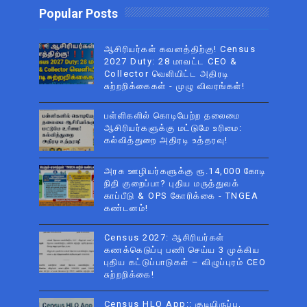
Popular Posts
ஆசிரியர்கள் கவனத்திற்கு! Census
2027 Duty: 28 மாவட்ட CEO &
Collector வெளியிட்ட அதிரடி
சுற்றறிக்கைகள் - முழு விவரங்கள்!
பள்ளிகளில் கொடியேற்ற தலைமை
ஆசிரியர்களுக்கு மட்டுமே உரிமை:
கல்வித்துறை அதிரடி உத்தரவு!
அரசு ஊழியர்களுக்கு ரூ.14,000 கோடி
நிதி குறைப்பா? புதிய மருத்துவக்
காப்பீடு & OPS கோரிக்கை - TNGEA
கண்டனம்!
Census 2027: ஆசிரியர்கள்
கணக்கெடுப்பு பணி செய்ய 3 முக்கிய
புதிய கட்டுப்பாடுகள் – விழுப்புரம் CEO
சுற்றறிக்கை!
Census HLO App:: குடியிருப்பு,