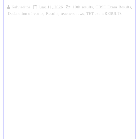
Kalviseithi
June 11, 2026
10th results
,
CBSE Exam Results
,
Declaration of results
,
Results
,
teachers news
,
TET exam RESULTS