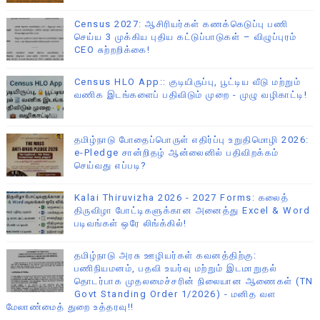
Census 2027: ஆசிரியர்கள் கணக்கெடுப்பு பணி
செய்ய 3 முக்கிய புதிய கட்டுப்பாடுகள் – விழுப்புரம்
CEO சுற்றறிக்கை!
Census HLO App:: குடியிருப்பு, பூட்டிய வீடு மற்றும்
வணிக இடங்களைப் பதிவிடும் முறை - முழு வழிகாட்டி!
தமிழ்நாடு போதைப்பொருள் எதிர்ப்பு உறுதிமொழி 2026:
e-Pledge சான்றிதழ் ஆன்லைனில் பதிவிறக்கம்
செய்வது எப்படி?
Kalai Thiruvizha 2026 - 2027 Forms: கலைத்
திருவிழா போட்டிகளுக்கான அனைத்து Excel & Word
படிவங்கள் ஒரே லிங்க்கில்!
தமிழ்நாடு அரசு ஊழியர்கள் கவனத்திற்கு:
பணிநியமனம், பதவி உயர்வு மற்றும் இடமாறுதல்
தொடர்பாக முதலமைச்சரின் நிலையான ஆணைகள் (TN
Govt Standing Order 1/2026) - மனித வள
மேலாண்மைத் துறை உத்தரவு!!