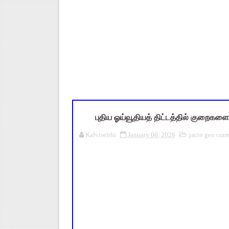
TN Budget 2026-2027 Highlight
பள்ளி மாணவர்களுக்கு 4 செட் இ
TN SSLC Supplementary Result 
நாளை ஆகஸ்ட் 6ஆம் தேதி உள்ளூர
July 2026 Pay Slip Download
புதிய ஓய்வூதியத் திட்டத்தில் குறைகளை 
Kalviseithi
January 06, 2026
jacto geo curr