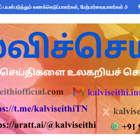
பயன்படுத்தும் கணக்கெடுப்பாளர்கள், மேற்பார்வையாளர்கள் அறிய வ
om Global Challenge 2026 ஆங்கில வினாடி வினா போட்டி! 6-9 வகுப
 கோடி நிதி குறைப்பா? புதிய மருத்துவக் காப்பீடு & OPS கோரிக்கை
அறிவிப்பு: ஆகஸ்ட் 10 தேசிய குடற்புழு நீக்க நாள் - அல்பெண்டசோல்
 Forms: கலைத் திருவிழா போட்டிகளுக்கான அனைத்து Excel & Word 
zhuthum Term 1 Set 10 Lesson Plan August 2026 - Download
rs: புதுக்கோட்டை CEO வெளியிட்ட அவசர சுற்றறிக்கை - முழு விவர
ரியர்களுக்கு காலை, மாலை நேரங்களில் கணக்கெடுப்பு பணி செய்ய அ
தரவு: முழு நாள் மக்கள் தொகை கணக்கெடுப்பு பணிக்குத் தடை! ஆசி
்கு அரை நாள் OD அனுமதி! மக்கள் தொகை கணக்கெடுப்பு பணி சுற்ற