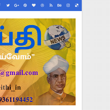
ேண்டிய முக்கிய விதிகள்!
்பு மாணவர்கள் பங்கேற்க தமிழ்நாடு பள்ளிக்கல்வி இணை இயக்குநர் 
 - TNGEA கண்டனம்!
 (Albendazole 400 mg) மாத்திரை வழங்க பள்ளிக்கல்வித்துறை முக்கி
படிவங்கள் ஒரே லிங்க்கில்!
 Link
ங்கள்!
னுமதி - ஆட்சியர் சுற்றறிக்கை!
ரியர்களுக்கு புதிய விதிகள்!
றிக்கை வெளியீடு!