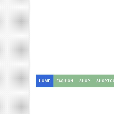
அரசு உதவிபெறும் பள்ளி பட்டதார
ஆடித் திருவாதிரை 2026: ஆகஸ்ட்
அரசுப் பள்ளியில் கழிவறை கதவ
புதிய முதன்மை கல்வி அலுவலர் (
ஆசிரியர்கள் கவனத்திற்கு! Cen
TN CPS Teachers News: மறுநி
TN Teachers Leave Rules: மருத
HOME
FASHION
SHOP
SHORTC
Census 2027: ஆசிரியர்களுக்கு
TN Budget Assembly Schedule 
நாமக்கல் மாவட்டம்: மக்கள் தொக