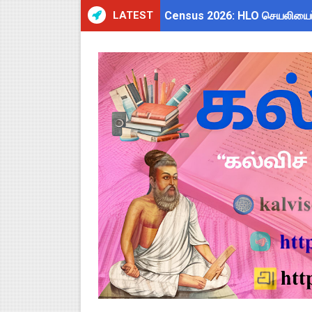
LATEST
Census 2026: HLO செயலியைப் 
WWF India வழங்கும் Wild Wisd
அரசு ஊழியர்களுக்கு ரூ.14,000
தமிழகப் பள்ளிகளுக்கு முக்கிய 
Kalai Thiruvizha 2026 - 2027
4th & 5th Standard Ennum E
2027 Census Duty for Teache
Census 2027: கோவை பள்ளி ஆசி
திருவண்ணாமலை CEO அதிரடி உத்
இராணிப்பேட்டை: ஆசிரியர்களுக