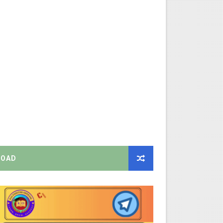
ிண்ணப்பியுங்கள்!
ியை சஸ்பெண்ட்!
்றறிக்கைகள் - முழு விவரங்கள்!
்துறை அதிரடி தெளிவுரை உத்தரவு!
ு – புதிய தெளிவுரை: முக்கிய செயல்முறைகள் வெளியீடு!
OAD
!
2026 அன்று நடைபெறுகிறது - நிகழ்ச்சி நிரல் மற்றும் முக்கிய தே
EO சுற்றறிக்கை வெளியீடு