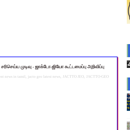
s: மாணவர்களுக்கு இலவச லேப்டாப், சைக்கிள் & AI பயிற்சி - கல்வி,
லவச சீருடை: EMIS தளத்தில் விவரங்களை பதிவிட அவகாசம்! - தொடக்
2026: 10-ஆம் வகுப்பு துணைத் தேர்வு முடிவுகள் வெளியீடு! தற்காலி
் விடுமுறை அறிவிக்கப்பட்டுள்ள 2 மாவட்டங்கள்
: IFHRMS களஞ்சியம் வலைதளத்தில் ஜூலை மாத சம்பள சீட் டவுன்லோட
சரிசெய்ய முடிவு - ஜாக்டோ-ஜியோ கூட்டமைப்பு அறிவிப்பு
ent news in tamil
,
jacto geo latest news
,
JACTTO JEO
,
JACTTO-GEO