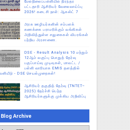
மேல்நிலைப்பள்ளியில் நிரந்தர
பட்டதாரி ஆசிரியர் வேலைவாய்ப்பு
2026! கடைசி நாள்: ஆகஸ்ட் 7
அரசு ஊழியர்களின் சம்பளக்
கணக்கை பராமரிக்கும் வங்கிகள்
அறிவித்துள்ள சலுகைகள் விபரங்கள்
பற்றிய அரசாணை.
DSE - Result Analysis 10 மற்றும்
12ஆம் வகுப்பு பொதுத் தேர்வு
பகுப்பாய்வு முடிவுகள், மாவட்ட /
பள்ளி வாரியாக EMIS தளத்தில்
ெளியீடு - DSE செயல்முறைகள்!
ஆசிரியர் தகுதித் தேர்வு (TNTET–
2025) தேர்ச்சி பெற்ற
ஆசிரியர்களுக்கு முக்கிய அறிவிப்பு
Blog Archive