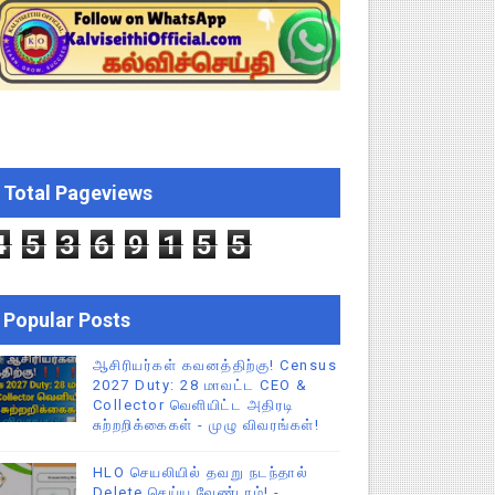
 வேலைவாய்ப்பு, மகளிர் நலன் & புதிய திட்டங்களின் முழு அறிவிப்ப
கக் கல்வித் துறை சுற்றறிக்கை!
க மதிப்பெண் சான்றிதழ் பதிவிறக்கம் செய்வது எப்படி? DGE முக்கிய
Total Pageviews
் செய்யும் முறை!
4
5
3
6
9
1
5
5
Popular Posts
ஆசிரியர்கள் கவனத்திற்கு! Census
2027 Duty: 28 மாவட்ட CEO &
Collector வெளியிட்ட அதிரடி
சுற்றறிக்கைகள் - முழு விவரங்கள்!
HLO செயலியில் தவறு நடந்தால்
Delete செய்ய வேண்டாம்! -