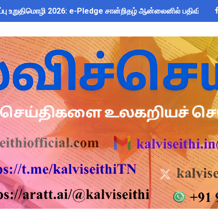
ப்பு உறுதிமொழி 2026: e-Pledge சான்றிதழ் ஆன்லைனில் பதிவிறக்கம்
 Forms: கலைத் திருவிழா போட்டிகளுக்கான அனைத்து Excel & Word 
me 2025-26: SC/ST மாணவர்களுக்கு ரூ.40 லட்சம் வரை கல்விக்கடன
 கோடி நிதி குறைப்பா? புதிய மருத்துவக் காப்பீடு & OPS கோரிக்கை
அறிவிப்பு: ஆகஸ்ட் 10 தேசிய குடற்புழு நீக்க நாள் - அல்பெண்டசோல்
பயன்படுத்தும் கணக்கெடுப்பாளர்கள், மேற்பார்வையாளர்கள் அறிய வ
: IFHRMS களஞ்சியம் வலைதளத்தில் ஜூலை மாத சம்பள சீட் டவுன்லோட
om Global Challenge 2026 ஆங்கில வினாடி வினா போட்டி! 6-9 வகுப
zhuthum Term 1 Set 10 Lesson Plan August 2026 - Download
rs: புதுக்கோட்டை CEO வெளியிட்ட அவசர சுற்றறிக்கை - முழு விவர