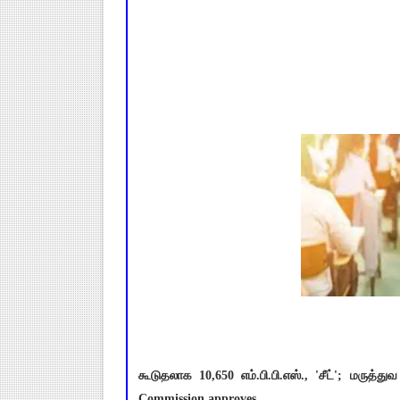
கூடுதலாக 10,650 எம்.பி.பி.எஸ்., 'சீட்'; மருத
Commission approves