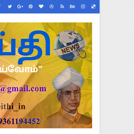
 செய்வது எப்படி?
படிவங்கள் ஒரே லிங்க்கில்!
்! எப்படி விண்ணப்பிப்பது?
 - TNGEA கண்டனம்!
 (Albendazole 400 mg) மாத்திரை வழங்க பள்ளிக்கல்வித்துறை முக்கி
ேண்டிய முக்கிய விதிகள்!
் செய்யும் முறை!
்பு மாணவர்கள் பங்கேற்க தமிழ்நாடு பள்ளிக்கல்வி இணை இயக்குநர் 
 Link
ங்கள்!