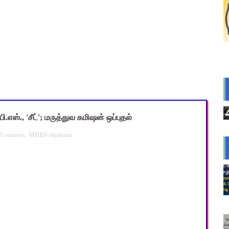
 அரைநாள் OD அனுமதி - கரூர் CEO வெளியிட்ட அதிரடி சுற்றறிக்கை
2026: பள்ளிக்கல்வித்துறை மீதான மானிய கோரிக்கை விவாதம் 24.08.
ை கணக்கெடுப்பு 2027 - ஆசிரியர்களுக்கு முக்கிய வழிகாட்டுதல்! C
s: மாணவர்களுக்கு இலவச லேப்டாப், சைக்கிள் & AI பயிற்சி - கல்வி,
யாளர்களுக்கு அவசர எச்சரிக்கை! முக்கிய வழிகாட்டுதல்கள் & சட்ட
ி.எஸ்., 'சீட்'; மருத்துவ கமிஷன் ஒப்புதல்
 courses
,
MBBS students