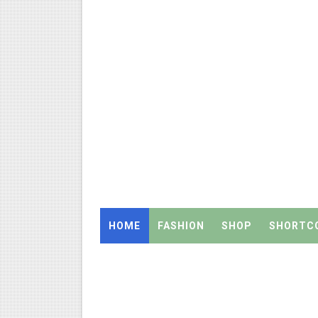
Census 2027: கோவை பள்ளி ஆசி
திருவண்ணாமலை CEO அதிரடி உத்
இராணிப்பேட்டை: ஆசிரியர்களுக
அரசு உதவிபெறும் பள்ளி பட்டதார
ஆடித் திருவாதிரை 2026: ஆகஸ்ட்
அரசுப் பள்ளியில் கழிவறை கதவ
புதிய முதன்மை கல்வி அலுவலர் (
HOME
FASHION
SHOP
SHORTC
ஆசிரியர்கள் கவனத்திற்கு! Cen
TN CPS Teachers News: மறுநி
TN Teachers Leave Rules: மருத