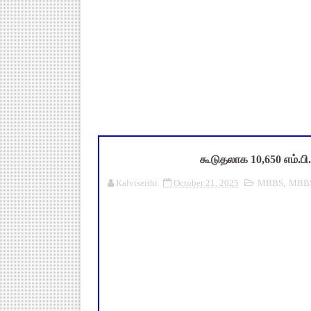
Census 2027: ஆசிரியர்களுக்கு
TN Budget Assembly Schedule 
நாமக்கல் மாவட்டம்: மக்கள் தொக
TN Budget 2026-2027 Highlight
Census 2026 HLO App: களப்பணி
கூடுதலாக 10,650 எம்.பி.ப
Kalviseithi
October 21, 2025
MBBS
,
MBBS