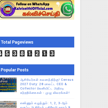
!
2026 அன்று நடைபெறுகிறது - நிகழ்ச்சி நிரல் மற்றும் முக்கிய தே
EO சுற்றறிக்கை வெளியீடு
 வேலைவாய்ப்பு, மகளிர் நலன் & புதிய திட்டங்களின் முழு அறிவிப்ப
Total Pageviews
ப்பூர்வ விதிகள்!
4
5
3
8
1
2
1
3
Popular Posts
ஆசிரியர்கள் கவனத்திற்கு! Census
2027 Duty: 28 மாவட்ட CEO &
Collector வெளியிட்ட அதிரடி
சுற்றறிக்கைகள் - முழு விவரங்கள்!
எண்ணும் எழுத்தும்: 1, 2, 3-ஆம்
வகுப்பு ஆசிரியர் பதிவேடு வாரம் 9