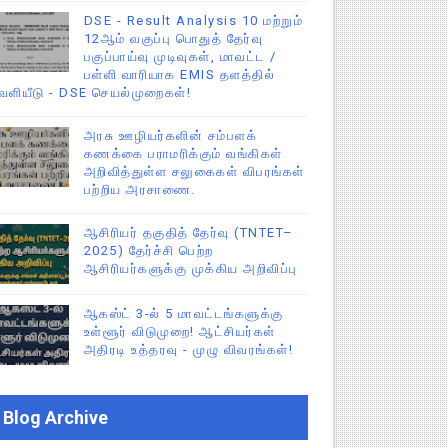
DSE - Result Analysis 10 மற்றும்
12ஆம் வகுப்பு பொதுத் தேர்வு
பகுப்பாய்வு முடிவுகள், மாவட்ட /
பள்ளி வாரியாக EMIS தளத்தில்
ெளியீடு - DSE செயல்முறைகள்!
அரசு ஊழியர்களின் சம்பளக்
கணக்கை பராமரிக்கும் வங்கிகள்
அறிவித்துள்ள சலுகைகள் விபரங்கள்
பற்றிய அரசாணை.
ஆசிரியர் தகுதித் தேர்வு (TNTET–
2025) தேர்ச்சி பெற்ற
ஆசிரியர்களுக்கு முக்கிய அறிவிப்பு
ஆகஸ்ட் 3-ல் 5 மாவட்டங்களுக்கு
உள்ளூர் விடுமுறை! ஆட்சியர்கள்
அதிரடி உத்தரவு - முழு விவரங்கள்!
Blog Archive