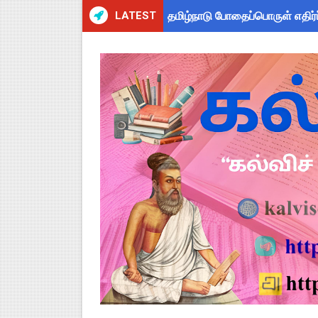
LATEST
தமிழ்நாடு போதைப்பொருள் எதிர்
Kalai Thiruvizha 2026 - 2027
TN Govt Education Loan Sche
அரசு ஊழியர்களுக்கு ரூ.14,000
தமிழகப் பள்ளிகளுக்கு முக்கிய 
Census 2026: HLO செயலியைப் 
July 2026 Pay Slip Download
WWF India வழங்கும் Wild Wisd
4th & 5th Standard Ennum E
2027 Census Duty for Teache