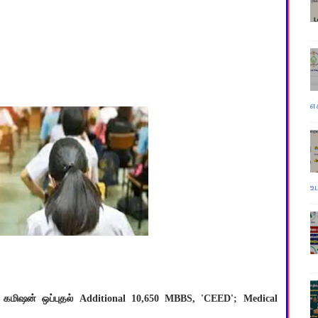
எ
உ
்துவ கமிஷன் ஒப்புதல் Additional 10,650 MBBS, 'CEED'; Medical