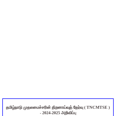
திருவண்ணாமலை CEO அதிரடி உத்தரவு: முழு நாள் மக்கள் தொகை க
இராணிப்பேட்டை: ஆசிரியர்களுக்கு அரை நாள் OD அனுமதி! மக்க
அரசு உதவிபெறும் பள்ளி பட்டதாரி ஆசிரியர் வேலைவாய்ப்பு 2026 -
12th Physics Unit 6, 7, 8 Model Exam Question Paper PD
TN 12th Physics Unit 6 Optics Book Back Q.No 4 Soluti
தமிழ்நாடு முதலமைச்சரின் திறனாய்வுத் தேர்வு ( TNCMTSE )
- 2024-2025 அறிவிப்பு