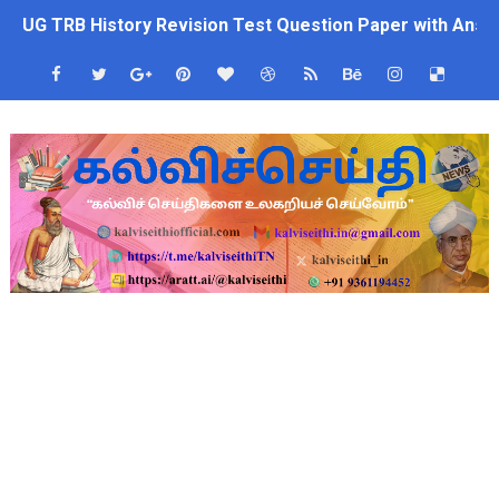
UG TRB History Revision Test Question Paper with Answ
மக்கள் தொகை கணக்கெடுப்பு பணி 2026: HLO செயலியை தவறு இன்ற
Census 2027 Tamil Nadu: சென்னை மாநகராட்சி ஊழியர்களுக்கு 
மக்கள் தொகை கணக்கெடுப்பு பணி: ஆசிரியர்களுக்கு அரைநாள் O
CPS கணக்கில் பிரம்மாண்ட மோசடி? அரசு ஊழியர்களின் ஓய்வூதிய
பள்ளி காலை வழிபாட்டு செயல்பாடுகள் - 10.08.2026 | School M
ஆகஸ்ட் 10 பள்ளி குழந்தைகளுக்கு குடற்புழு நீக்க மாத்திரை! ம
பள்ளிகளில் கொடியேற்ற தலைமை ஆசிரியர்களுக்கு மட்டுமே உரிமை:
தமிழ்நாடு போதைப்பொருள் எதிர்ப்பு உறுதிமொழி 2026: e-Pledge
தமிழகப் பள்ளிகளுக்கு முக்கிய அறிவிப்பு: ஆகஸ்ட் 10 தேசிய குட