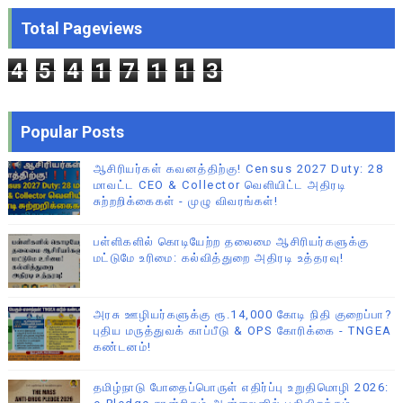
Total Pageviews
4
5
4
1
7
1
1
3
Popular Posts
ஆசிரியர்கள் கவனத்திற்கு! Census 2027 Duty: 28
மாவட்ட CEO & Collector வெளியிட்ட அதிரடி
சுற்றறிக்கைகள் - முழு விவரங்கள்!
பள்ளிகளில் கொடியேற்ற தலைமை ஆசிரியர்களுக்கு
மட்டுமே உரிமை: கல்வித்துறை அதிரடி உத்தரவு!
அரசு ஊழியர்களுக்கு ரூ.14,000 கோடி நிதி குறைப்பா?
புதிய மருத்துவக் காப்பீடு & OPS கோரிக்கை - TNGEA
கண்டனம்!
தமிழ்நாடு போதைப்பொருள் எதிர்ப்பு உறுதிமொழி 2026: