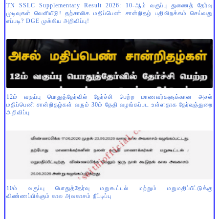
TN SSLC Supplementary Result 2026: 10-ஆம் வகுப்பு துணைத் தேர்வு
முடிவுகள் வெளியீடு! தற்காலிக மதிப்பெண் சான்றிதழ் பதிவிறக்கம் செய்வது
எப்படி? DGE முக்கிய அறிவிப்பு!
12ம் வகுப்பு பொதுத்தேர்வில் தேர்ச்சி பெற்ற மாணவர்களுக்கான அசல்
மதிப்பெண் சான்றிதழ்கள் வரும் 30ம் தேதி வழங்கப்பட உள்ளதாக தேர்வுத்துறை
அறிவிப்பு
10ம் வகுப்பு பொதுத்தேர்வு மறுகூட்டல் மற்றும் மறுமதிப்பீட்டுக்கு
விண்ணப்பிக்கும் கால அவகாசம் நீட்டிப்பு