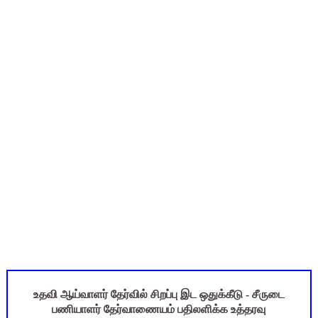
TN Govt Education Loan Scheme 2025-26: SC/ST மாணவர்களுக
Census 2026 HLO App: களப்பணியாளர்களுக்கு அவசர எச்சரிக்கை!
Kalai Thiruvizha 2026 - 2027 Forms: கலைத் திருவிழா போட்ட
Census 2026: HLO செயலியைப் பயன்படுத்தும் கணக்கெடுப்பாளர்
July 2026 Pay Slip Download: IFHRMS களஞ்சியம் வலைதளத்தி
உதவி ஆய்வாளர் தேர்வில் சிறப்பு இட ஒதுக்கீடு - சீருடை
பணியாளர் தேர்வாணையம் பதிலளிக்க உத்தரவு