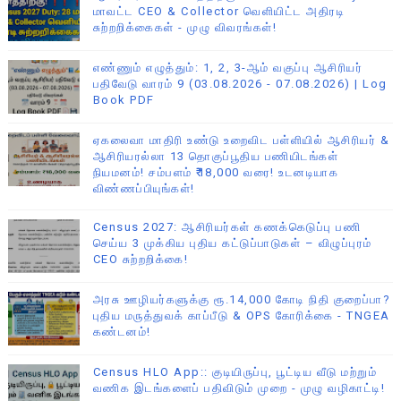
மாவட்ட CEO & Collector வெளியிட்ட அதிரடி
சுற்றறிக்கைகள் - முழு விவரங்கள்!
எண்ணும் எழுத்தும்: 1, 2, 3-ஆம் வகுப்பு ஆசிரியர்
பதிவேடு வாரம் 9 (03.08.2026 - 07.08.2026) | Log
Book PDF
ஏகலைவா மாதிரி உண்டு உறைவிட பள்ளியில் ஆசிரியர் &
ஆசிரியரல்லா 13 தொகுப்பூதிய பணியிடங்கள்
நியமனம்! சம்பளம் ₹18,000 வரை! உடனடியாக
விண்ணப்பியுங்கள்!
Census 2027: ஆசிரியர்கள் கணக்கெடுப்பு பணி
செய்ய 3 முக்கிய புதிய கட்டுப்பாடுகள் – விழுப்புரம்
CEO சுற்றறிக்கை!
அரசு ஊழியர்களுக்கு ரூ.14,000 கோடி நிதி குறைப்பா?
புதிய மருத்துவக் காப்பீடு & OPS கோரிக்கை - TNGEA
கண்டனம்!
Census HLO App:: குடியிருப்பு, பூட்டிய வீடு மற்றும்
வணிக இடங்களைப் பதிவிடும் முறை - முழு வழிகாட்டி!