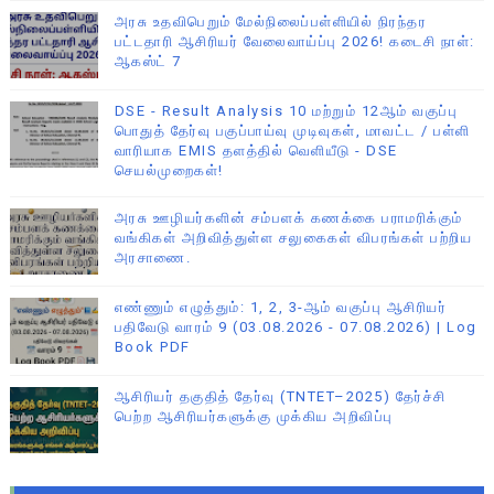
அரசு உதவிபெறும் மேல்நிலைப்பள்ளியில் நிரந்தர
பட்டதாரி ஆசிரியர் வேலைவாய்ப்பு 2026! கடைசி நாள்:
ஆகஸ்ட் 7
DSE - Result Analysis 10 மற்றும் 12ஆம் வகுப்பு
பொதுத் தேர்வு பகுப்பாய்வு முடிவுகள், மாவட்ட / பள்ளி
வாரியாக EMIS தளத்தில் வெளியீடு - DSE
செயல்முறைகள்!
அரசு ஊழியர்களின் சம்பளக் கணக்கை பராமரிக்கும்
வங்கிகள் அறிவித்துள்ள சலுகைகள் விபரங்கள் பற்றிய
அரசாணை.
எண்ணும் எழுத்தும்: 1, 2, 3-ஆம் வகுப்பு ஆசிரியர்
பதிவேடு வாரம் 9 (03.08.2026 - 07.08.2026) | Log
Book PDF
ஆசிரியர் தகுதித் தேர்வு (TNTET–2025) தேர்ச்சி
பெற்ற ஆசிரியர்களுக்கு முக்கிய அறிவிப்பு