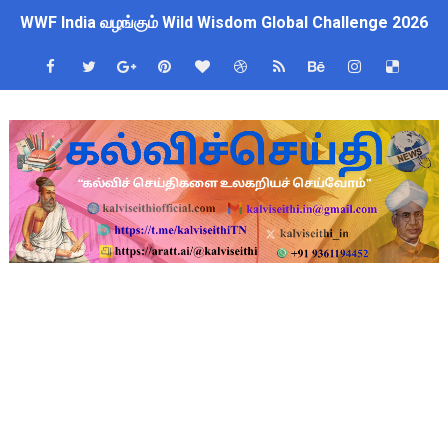
WWF India வழங்கும் Wild Wisdom Global Challenge 2026 ஆங்க
4th & 5th Standard Ennum Ezhuthum Term 1 Set 10 Lesso
2027 Census Duty for Teachers: புதுக்கோட்டை CEO வெளியிட்
Census 2027: கோவை பள்ளி ஆசிரியர்களுக்கு காலை, மாலை நேரங
திருவண்ணாமலை CEO அதிரடி உத்தரவு: முழு நாள் மக்கள் தொகை க
இராணிப்பேட்டை: ஆசிரியர்களுக்கு அரை நாள் OD அனுமதி! மக்க
அரசு உதவிபெறும் பள்ளி பட்டதாரி ஆசிரியர் வேலைவாய்ப்பு 2026 -
ஆடித் திருவாதிரை 2026: ஆகஸ்ட் 10 உள்ளூர் விடுமுறை - முழு வி
அரசுப் பள்ளியில் கழிவறை கதவைத் திறந்த 9 மாணவர்களுக்கு ம
புதிய முதன்மை கல்வி அலுவலர் (CEO) நியமனம்! பள்ளிக் கல்வித்