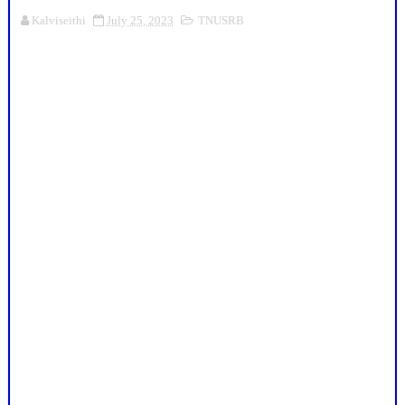
Kalviseithi
July 25, 2023
TNUSRB