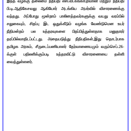
இந்த வழக்கு தலைமை நீதிபதி எஸ்.வி.கங்காபுர்வாலா மற்றும் நீதிபதி
பி.டி.ஆதிகேசவலு ஆகியோர் அடங்கிய அமர்வில் விசாரணைக்கு
வந்தது. அப்போது மூன்றாம் பாலினத்தவர்களுக்கு வயது வரம்பில்
சலுகையும், சிறப்பு இட ஒதுக்கீடும் வழங்க வேண்டுமென உயர்
நீதிமன்றம் பல உத்தரவுகளை பிறப்பித்துள்ளதாக மனுதாரர்
தரப்பில்வாதிடப்பட்டது. அதையடுத்து நீதிபதிகள்,இது தொடர்பாக
தமிழக அரசும், சீருடைப்பணியாளர் தேர்வாணையமும் வரும்செப்.26-
க்குள் பதிலளிக்கும்படி உத்தரவிட்டு விசாரணையை தள்ளி
வைத்துள்ளனர்.