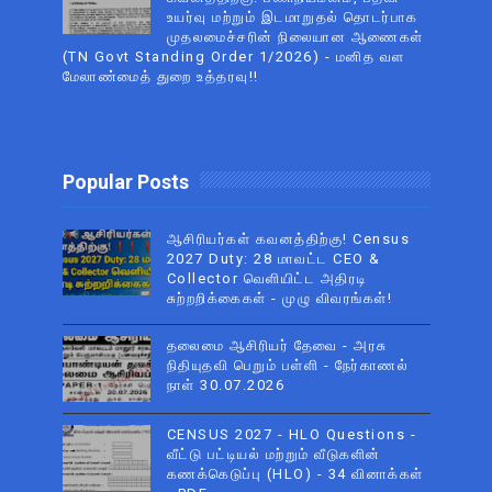
உயர்வு மற்றும் இடமாறுதல் தொடர்பாக
முதலமைச்சரின் நிலையான ஆணைகள்
(TN Govt Standing Order 1/2026) - மனித வள
மேலாண்மைத் துறை உத்தரவு!!
Popular Posts
ஆசிரியர்கள் கவனத்திற்கு! Census
2027 Duty: 28 மாவட்ட CEO &
Collector வெளியிட்ட அதிரடி
சுற்றறிக்கைகள் - முழு விவரங்கள்!
தலைமை ஆசிரியர் தேவை - அரசு
நிதியுதவி பெறும் பள்ளி - நேர்காணல்
நாள் 30.07.2026
CENSUS 2027 - HLO Questions -
வீட்டு பட்டியல் மற்றும் வீடுகளின்
கணக்கெடுப்பு (HLO) - 34 வினாக்கள்