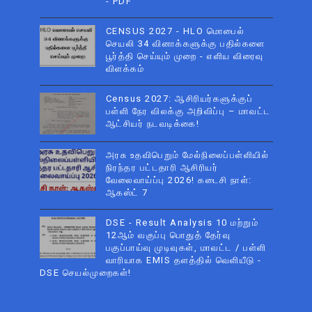
- PDF
CENSUS 2027 - HLO மொபைல்
செயலி 34 வினாக்களுக்கு பதில்களை
பூர்த்தி செய்யும் முறை - எளிய விரைவு
விளக்கம்
Census 2027: ஆசிரியர்களுக்குப்
பள்ளி நேர விலக்கு அறிவிப்பு – மாவட்ட
ஆட்சியர் நடவடிக்கை!
அரசு உதவிபெறும் மேல்நிலைப்பள்ளியில்
நிரந்தர பட்டதாரி ஆசிரியர்
வேலைவாய்ப்பு 2026! கடைசி நாள்:
ஆகஸ்ட் 7
DSE - Result Analysis 10 மற்றும்
12ஆம் வகுப்பு பொதுத் தேர்வு
பகுப்பாய்வு முடிவுகள், மாவட்ட / பள்ளி
வாரியாக EMIS தளத்தில் வெளியீடு -
DSE செயல்முறைகள்!