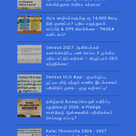
கல்வித்துறை அதிரடி உத்தரவு!
அரசு ஊழியர்களுக்கு ரூ.14,000 கோடி
நிதி குறைப்பா? புதிய மருத்துவக்
காப்பீடு & OPS கோரிக்கை - TNGEA
கண்டனம்!
Census 2027: ஆசிரியர்கள்
கணக்கெடுப்பு பணி செய்ய 3 முக்கிய
புதிய கட்டுப்பாடுகள் – விழுப்புரம் CEO
சுற்றறிக்கை!
Census HLO App:: குடியிருப்பு,
பூட்டிய வீடு மற்றும் வணிக இடங்களைப்
பதிவிடும் முறை - முழு வழிகாட்டி!
தமிழ்நாடு போதைப்பொருள் எதிர்ப்பு
உறுதிமொழி 2026: e-Pledge
சான்றிதழ் ஆன்லைனில் பதிவிறக்கம்
செய்வது எப்படி?
Kalai Thiruvizha 2026 - 2027