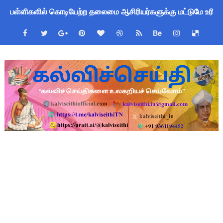
பள்ளிகளில் கொடியேற்ற தலைமை ஆசிரியர்களுக்கு மட்டுமே உரிமை:
மக்கள் தொகை கணக்கெடுப்பு பணி: ஆசிரியர்களுக்கு அரைநாள் O
Census 2027 Tamil Nadu: சென்னை மாநகராட்சி ஊழியர்களுக்கு 
தமிழ்நாடு போதைப்பொருள் எதிர்ப்பு உறுதிமொழி 2026: e-Pledge
தமிழகப் பள்ளிகளுக்கு முக்கிய அறிவிப்பு: ஆகஸ்ட் 10 தேசிய குட
அரசு ஊழியர்களுக்கு ரூ.14,000 கோடி நிதி குறைப்பா? புதிய மர
TN Govt Education Loan Scheme 2025-26: SC/ST மாணவர்களுக
Census 2026 HLO App: களப்பணியாளர்களுக்கு அவசர எச்சரிக்கை!
Kalai Thiruvizha 2026 - 2027 Forms: கலைத் திருவிழா போட்ட
Census 2026: HLO செயலியைப் பயன்படுத்தும் கணக்கெடுப்பாளர்