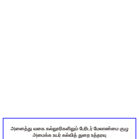
புதிய முதன்மை கல்வி அலுவலர் (CEO) நியமனம்! பள்ளிக் கல்வித்
ஆசிரியர்கள் கவனத்திற்கு! Census 2027 Duty: 28 மாவட்ட CEO &
CPS கணக்கில் பிரம்மாண்ட மோசடி? அரசு ஊழியர்களின் ஓய்வூதிய
பள்ளி காலை வழிபாட்டு செயல்பாடுகள் - 10.08.2026 | School M
ஆகஸ்ட் 10 பள்ளி குழந்தைகளுக்கு குடற்புழு நீக்க மாத்திரை! ம
அனைத்து வகை கல்லுாரிகளிலும் பேரிடர் மேலாண்மை குழு
அமைக்க உயர் கல்வித் துறை உத்தரவு