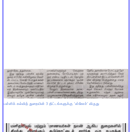
பள்ளிக் கல்வித் துறையின் 3 திட்டங்களுக்கு ‘ஸ்கோச்' விருது