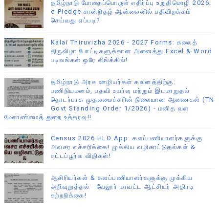
தமிழ்நாடு போதைப்பொருள் எதிர்ப்பு உறுதிமொழி 2026:
e-Pledge சான்றிதழ் ஆன்லைனில் பதிவிறக்கம்
செய்வது எப்படி?
Kalai Thiruvizha 2026 - 2027 Forms: கலைத்
திருவிழா போட்டிகளுக்கான அனைத்து Excel & Word
படிவங்கள் ஒரே லிங்க்கில்!
தமிழ்நாடு அரசு ஊழியர்கள் கவனத்திற்கு:
பணிநியமனம், பதவி உயர்வு மற்றும் இடமாறுதல்
தொடர்பாக முதலமைச்சரின் நிலையான ஆணைகள் (TN
Govt Standing Order 1/2026) - மனித வள
மேலாண்மைத் துறை உத்தரவு!!
Census 2026 HLO App: களப்பணியாளர்களுக்கு
அவசர எச்சரிக்கை! முக்கிய வழிகாட்டுதல்கள் &
சட்டப்பூர்வ விதிகள்!
ஆசிரியர்கள் & களப்பணியாளர்களுக்கு முக்கிய
அறிவுறுத்தல் - வேலூர் மாவட்ட ஆட்சியர் அதிரடி
சுற்றறிக்கை!