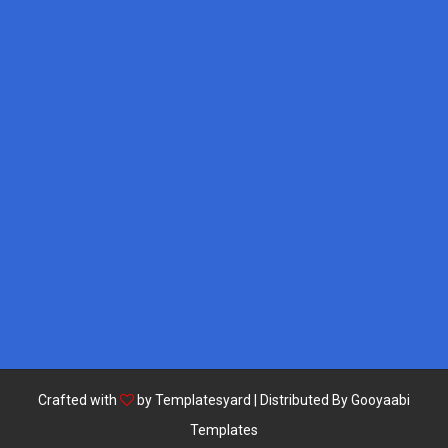
Crafted with
by
Templatesyard
| Distributed By
Gooyaabi
Templates