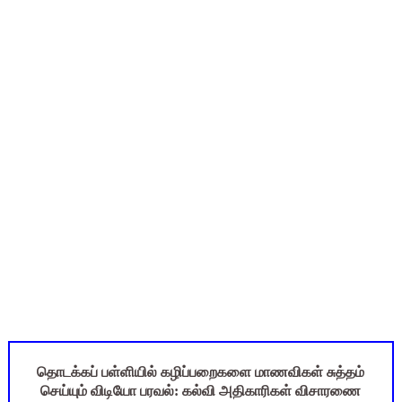
புதிய முதன்மை கல்வி அலுவலர் (CEO) நியமனம்! பள்ளிக் கல்வித்
ஆசிரியர்கள் கவனத்திற்கு! Census 2027 Duty: 28 மாவட்ட CEO &
TN CPS Teachers News: மறுநியமனம் பெற்ற ஆசிரியர்களுக்கு
TN Teachers Leave Rules: மருத்துவ விடுப்பு எடுக்கும் ஆசிரிய
மக்கள் தொகை கணக்கெடுப்பு பணி: ஆசிரியர்களுக்கு அரைநாள் O
தொடக்கப் பள்ளியில் கழிப்பறைகளை மாணவிகள் சுத்தம்
செய்யும் விடியோ பரவல்: கல்வி அதிகாரிகள் விசாரணை