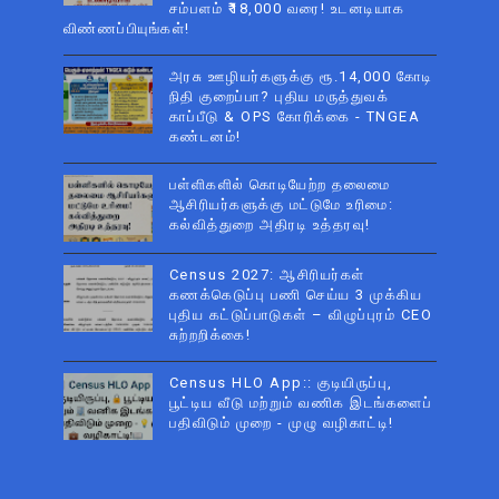
சம்பளம் ₹18,000 வரை! உடனடியாக
விண்ணப்பியுங்கள்!
அரசு ஊழியர்களுக்கு ரூ.14,000 கோடி
நிதி குறைப்பா? புதிய மருத்துவக்
காப்பீடு & OPS கோரிக்கை - TNGEA
கண்டனம்!
பள்ளிகளில் கொடியேற்ற தலைமை
ஆசிரியர்களுக்கு மட்டுமே உரிமை:
கல்வித்துறை அதிரடி உத்தரவு!
Census 2027: ஆசிரியர்கள்
கணக்கெடுப்பு பணி செய்ய 3 முக்கிய
புதிய கட்டுப்பாடுகள் – விழுப்புரம் CEO
சுற்றறிக்கை!
Census HLO App:: குடியிருப்பு,
பூட்டிய வீடு மற்றும் வணிக இடங்களைப்
பதிவிடும் முறை - முழு வழிகாட்டி!