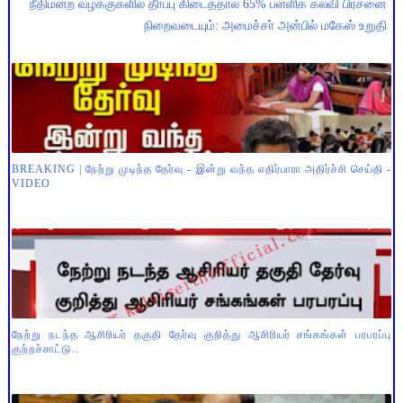
நீதிமன்ற வழக்குகளில் தீா்ப்பு கிடைத்தால் 65% பள்ளிக் கல்வி பிரச்னை
நிறைவடையும்: அமைச்சா் அன்பில் மகேஸ் உறுதி
BREAKING | நேற்று முடிந்த தேர்வு - இன்று வந்த எதிர்பாரா அதிர்ச்சி செய்தி -
VIDEO
நேற்று நடந்த ஆசிரியர் தகுதி தேர்வு குறித்து ஆசிரியர் சங்கங்கள் பரபரப்பு
குற்றச்சாட்டு..