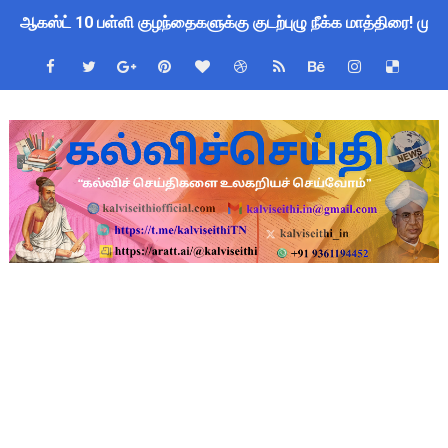
ஆகஸ்ட் 10 பள்ளி குழந்தைகளுக்கு குடற்புழு நீக்க மாத்திரை! ம
Census 2027 Tamil Nadu: சென்னை மாநகராட்சி ஊழியர்களுக்கு 
தமிழ்நாடு போதைப்பொருள் எதிர்ப்பு உறுதிமொழி 2026: e-Pledge
தமிழகப் பள்ளிகளுக்கு முக்கிய அறிவிப்பு: ஆகஸ்ட் 10 தேசிய குட
அரசு ஊழியர்களுக்கு ரூ.14,000 கோடி நிதி குறைப்பா? புதிய மர
பள்ளிகளில் கொடியேற்ற தலைமை ஆசிரியர்களுக்கு மட்டுமே உரிமை:
TN Govt Education Loan Scheme 2025-26: SC/ST மாணவர்களுக
Census 2026 HLO App: களப்பணியாளர்களுக்கு அவசர எச்சரிக்கை!
Kalai Thiruvizha 2026 - 2027 Forms: கலைத் திருவிழா போட்ட
Census 2026: HLO செயலியைப் பயன்படுத்தும் கணக்கெடுப்பாளர்