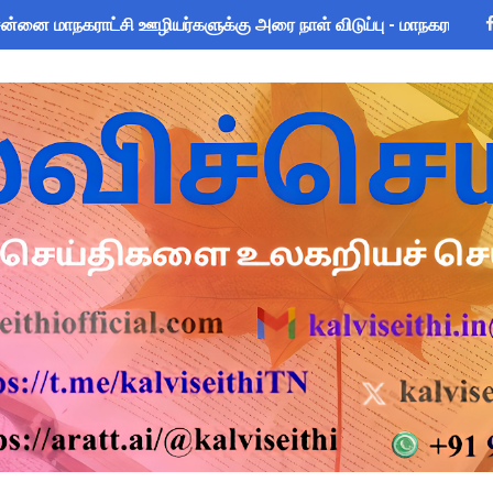
ப்பு உறுதிமொழி 2026: e-Pledge சான்றிதழ் ஆன்லைனில் பதிவிறக்கம்
அறிவிப்பு: ஆகஸ்ட் 10 தேசிய குடற்புழு நீக்க நாள் - அல்பெண்டசோல்
 கோடி நிதி குறைப்பா? புதிய மருத்துவக் காப்பீடு & OPS கோரிக்கை
சிரியர்களுக்கு மட்டுமே உரிமை: கல்வித்துறை அதிரடி உத்தரவு!
me 2025-26: SC/ST மாணவர்களுக்கு ரூ.40 லட்சம் வரை கல்விக்கடன
யாளர்களுக்கு அவசர எச்சரிக்கை! முக்கிய வழிகாட்டுதல்கள் & சட்ட
 Forms: கலைத் திருவிழா போட்டிகளுக்கான அனைத்து Excel & Word 
பயன்படுத்தும் கணக்கெடுப்பாளர்கள், மேற்பார்வையாளர்கள் அறிய வ
: IFHRMS களஞ்சியம் வலைதளத்தில் ஜூலை மாத சம்பள சீட் டவுன்லோட
om Global Challenge 2026 ஆங்கில வினாடி வினா போட்டி! 6-9 வகுப