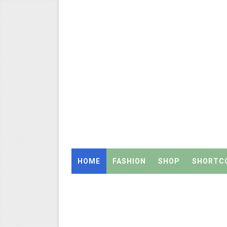
4th & 5th Standard Ennum E
2027 Census Duty for Teache
Census 2027: கோவை பள்ளி ஆசி
திருவண்ணாமலை CEO அதிரடி உத்
இராணிப்பேட்டை: ஆசிரியர்களுக
அரசு உதவிபெறும் பள்ளி பட்டதார
ஆடித் திருவாதிரை 2026: ஆகஸ்ட்
HOME
FASHION
SHOP
SHORTC
அரசுப் பள்ளியில் கழிவறை கதவ
புதிய முதன்மை கல்வி அலுவலர் (
ஆசிரியர்கள் கவனத்திற்கு! Cen