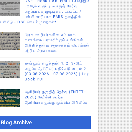
DSE - Result Analysis 10 மற்றும்
12ஆம் வகுப்பு பொதுத் தேர்வு
பகுப்பாய்வு முடிவுகள், மாவட்ட /
பள்ளி வாரியாக EMIS தளத்தில்
ெளியீடு - DSE செயல்முறைகள்!
அரசு ஊழியர்களின் சம்பளக்
கணக்கை பராமரிக்கும் வங்கிகள்
அறிவித்துள்ள சலுகைகள் விபரங்கள்
பற்றிய அரசாணை.
எண்ணும் எழுத்தும்: 1, 2, 3-ஆம்
வகுப்பு ஆசிரியர் பதிவேடு வாரம் 9
(03.08.2026 - 07.08.2026) | Log
Book PDF
ஆசிரியர் தகுதித் தேர்வு (TNTET–
2025) தேர்ச்சி பெற்ற
ஆசிரியர்களுக்கு முக்கிய அறிவிப்பு
Blog Archive