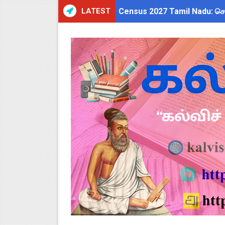
LATEST
தமிழ்நாடு போதைப்பொருள் எதிர்
தமிழகப் பள்ளிகளுக்கு முக்கிய 
அரசு ஊழியர்களுக்கு ரூ.14,000
பள்ளிகளில் கொடியேற்ற தலைமை ஆ
TN Govt Education Loan Sche
Census 2026 HLO App: களப்பணி
Kalai Thiruvizha 2026 - 2027
Census 2026: HLO செயலியைப் 
July 2026 Pay Slip Download
WWF India வழங்கும் Wild Wisd