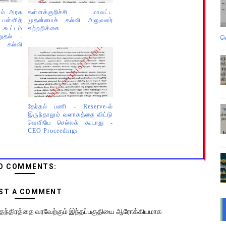
ம் அரசு
கள்ளக்குறிச்சி மாவட்ட
ள்ளித்
முதன்மைக் கல்வி அலுவலர்
கூட்டம்
சுற்றறிக்கை
றுதல் -
வ
ல்வி
தேர்தல் பணி - Reserve-ல்
இருந்தாலும் வளாகத்தை விட்டு
வெளியே செல்லக் கூடாது -
CEO Proceedings
O COMMENTS:
ST A COMMENT
 சுதந்திரத்தை வரவேற்கும் இந்தப்பகுதியை ஆரோக்கியமாக