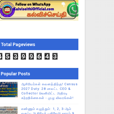
்துறை அதிரடி தெளிவுரை உத்தரவு!
ு – புதிய தெளிவுரை: முக்கிய செயல்முறைகள் வெளியீடு!
ி உத்தரவு!
ரவு!
Total Pageviews
 ஆணையர் சுற்றறிக்கை!
4
5
3
9
9
6
4
3
Popular Posts
ஆசிரியர்கள் கவனத்திற்கு! Census
2027 Duty: 28 மாவட்ட CEO &
Collector வெளியிட்ட அதிரடி
சுற்றறிக்கைகள் - முழு விவரங்கள்!
எண்ணும் எழுத்தும்: 1, 2, 3-ஆம்
வகுப்பு ஆசிரியர் பதிவேடு வாரம் 9