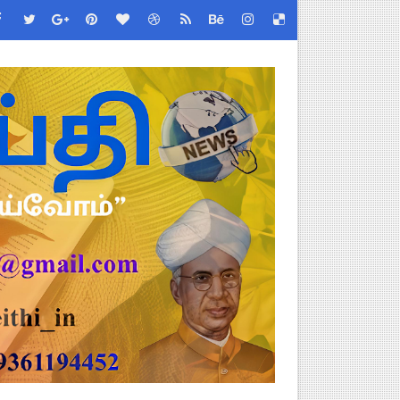
 செய்வது எப்படி?
 (Albendazole 400 mg) மாத்திரை வழங்க பள்ளிக்கல்வித்துறை முக்கி
 - TNGEA கண்டனம்!
்! எப்படி விண்ணப்பிப்பது?
ப்பூர்வ விதிகள்!
படிவங்கள் ஒரே லிங்க்கில்!
ேண்டிய முக்கிய விதிகள்!
் செய்யும் முறை!
்பு மாணவர்கள் பங்கேற்க தமிழ்நாடு பள்ளிக்கல்வி இணை இயக்குநர் 