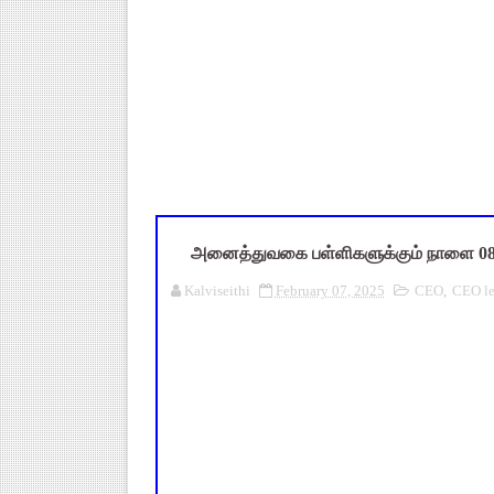
TN CPS Teachers News: மறுநி
TN Teachers Leave Rules: மருத
மக்கள் தொகை கணக்கெடுப்பு பண
ஆகஸ்ட் 10 பள்ளி குழந்தைகளுக்
Census 2027 Tamil Nadu: சென
அனைத்துவகை பள்ளிகளுக்கும் நாளை 08.
Kalviseithi
February 07, 2025
CEO
,
CEO le