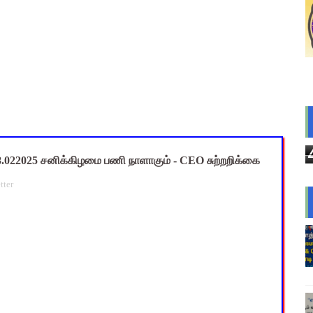
யமனம் பெற்ற ஆசிரியர்களுக்கு ஊதியம் & நிலுவைத்தொகை - நிதித
்துவ விடுப்பு எடுக்கும் ஆசிரியர்களுக்கு ஈட்டிய விடுப்பு கணக்கீட
ி: ஆசிரியர்களுக்கு அரைநாள் OD அனுமதி - தஞ்சாவூர் CEO அதிரட
கு குடற்புழு நீக்க மாத்திரை! முதன்மை கல்வி அலுவலரின் அவசர உத்த
்னை மாநகராட்சி ஊழியர்களுக்கு அரை நாள் விடுப்பு - மாநகராட்சி
022025 சனிக்கிழமை பணி நாளாகும் - CEO சுற்றறிக்கை
tter