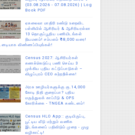
(03.08.2026 - 07.08.2026) | Log
Book PDF
ஏகலைவா மாதிரி உண்டு உறைவிட
பள்ளியில் ஆசிரியர் & ஆசிரியரல்லா
13 தொகுப்பூதிய பணியிடங்கள்
நியமனம்! சம்பளம் ₹18,000 வரை!
டனடியாக விண்ணப்பியுங்கள்!
Census 2027: ஆசிரியர்கள்
கணக்கெடுப்பு பணி செய்ய 3
முக்கிய புதிய கட்டுப்பாடுகள் –
விழுப்புரம் CEO சுற்றறிக்கை!
அரசு ஊழியர்களுக்கு ரூ.14,000
கோடி நிதி குறைப்பா? புதிய
மருத்துவக் காப்பீடு & OPS
கோரிக்கை - TNGEA கண்டனம்!
Census HLO App:: குடியிருப்பு,
பூட்டிய வீடு மற்றும் வணிக
இடங்களைப் பதிவிடும் முறை - முழு
வழிகாட்டி!