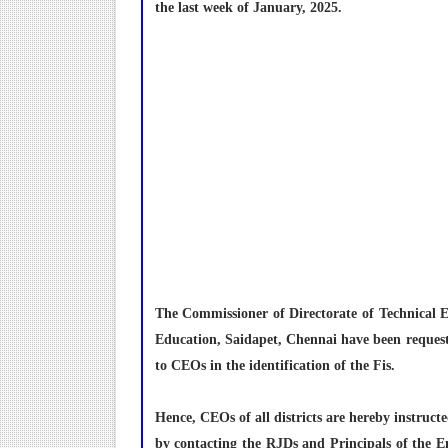
the last week of January, 2025.
The Commissioner of Directorate of Technical 
Education, Saidapet, Chennai have been requeste
to CEOs in the identification of the Fis.
Hence, CEOs of all districts are hereby instructe
by contacting the RJDs and Principals of the En