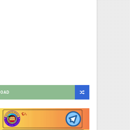
ிண்ணப்பியுங்கள்!
ியை சஸ்பெண்ட்!
்றறிக்கைகள் - முழு விவரங்கள்!
்துறை அதிரடி தெளிவுரை உத்தரவு!
ு – புதிய தெளிவுரை: முக்கிய செயல்முறைகள் வெளியீடு!
OAD
!
2026 அன்று நடைபெறுகிறது - நிகழ்ச்சி நிரல் மற்றும் முக்கிய தே
EO சுற்றறிக்கை வெளியீடு