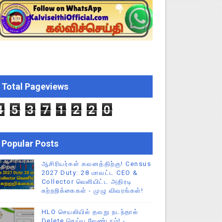
 வேலைவாய்ப்பு, மகளிர் நலன் & புதிய திட்டங்களின் முழு அறிவிப்ப
கக் கல்வித் துறை சுற்றறிக்கை!
க மதிப்பெண் சான்றிதழ் பதிவிறக்கம் செய்வது எப்படி? DGE முக்கிய
Total Pageviews
் செய்யும் முறை!
4
5
3
7
1
2
2
0
Popular Posts
ஆசிரியர்கள் கவனத்திற்கு! Census
2027 Duty: 28 மாவட்ட CEO &
Collector வெளியிட்ட அதிரடி
சுற்றறிக்கைகள் - முழு விவரங்கள்!
HLO செயலியில் தவறு நடந்தால்
Delete செய்ய வேண்டாம்! -