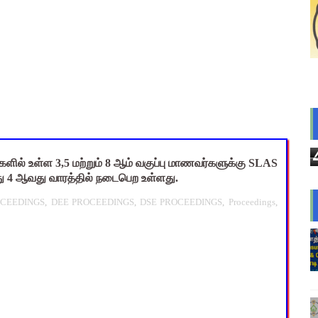
s: மாணவர்களுக்கு இலவச லேப்டாப், சைக்கிள் & AI பயிற்சி - கல்வி,
லவச சீருடை: EMIS தளத்தில் விவரங்களை பதிவிட அவகாசம்! - தொடக்
2026: 10-ஆம் வகுப்பு துணைத் தேர்வு முடிவுகள் வெளியீடு! தற்காலி
் விடுமுறை அறிவிக்கப்பட்டுள்ள 2 மாவட்டங்கள்
: IFHRMS களஞ்சியம் வலைதளத்தில் ஜூலை மாத சம்பள சீட் டவுன்லோட
ளில் உள்ள 3,5 மற்றும் 8 ஆம் வகுப்பு மாணவர்களுக்கு SLAS
 4 ஆவது வாரத்தில் நடைபெற உள்ளது.
OCEEDINGS
,
DEE PROCEEDINGS
,
DSE PROCEEDINGS
,
Proceedings
,