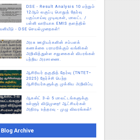
DSE - Result Analysis 10 மற்றும்
12ஆம் வகுப்பு பொதுத் தேர்வு
பகுப்பாய்வு முடிவுகள், மாவட்ட /
பள்ளி வாரியாக EMIS தளத்தில்
ெளியீடு - DSE செயல்முறைகள்!
அரசு ஊழியர்களின் சம்பளக்
கணக்கை பராமரிக்கும் வங்கிகள்
அறிவித்துள்ள சலுகைகள் விபரங்கள்
பற்றிய அரசாணை.
ஆசிரியர் தகுதித் தேர்வு (TNTET–
2025) தேர்ச்சி பெற்ற
ஆசிரியர்களுக்கு முக்கிய அறிவிப்பு
ஆகஸ்ட் 3-ல் 5 மாவட்டங்களுக்கு
உள்ளூர் விடுமுறை! ஆட்சியர்கள்
அதிரடி உத்தரவு - முழு விவரங்கள்!
Blog Archive