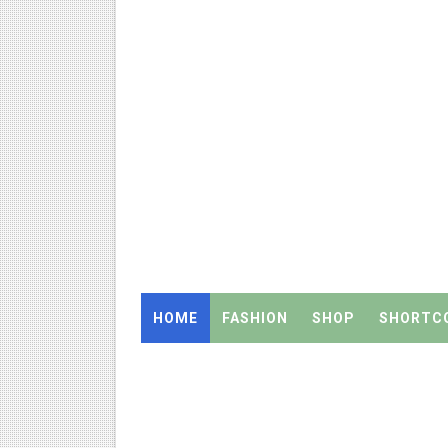
அரசு உதவிபெறும் பள்ளி பட்டதார
ஆடித் திருவாதிரை 2026: ஆகஸ்ட்
அரசுப் பள்ளியில் கழிவறை கதவ
புதிய முதன்மை கல்வி அலுவலர் (
ஆசிரியர்கள் கவனத்திற்கு! Cen
TN CPS Teachers News: மறுநி
TN Teachers Leave Rules: மருத
HOME
FASHION
SHOP
SHORTC
Census 2027: ஆசிரியர்களுக்கு
TN Budget Assembly Schedule 
நாமக்கல் மாவட்டம்: மக்கள் தொக