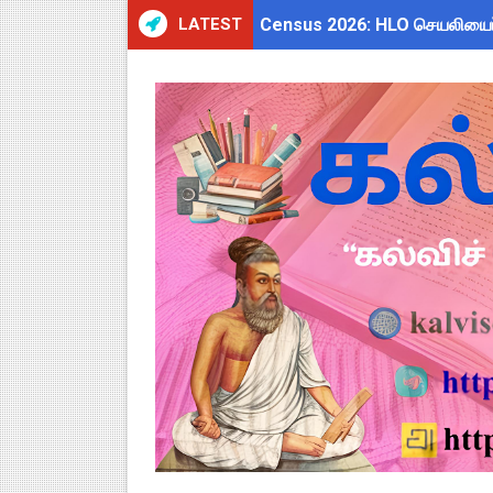
LATEST
Census 2026: HLO செயலியைப் 
WWF India வழங்கும் Wild Wisd
அரசு ஊழியர்களுக்கு ரூ.14,000
தமிழகப் பள்ளிகளுக்கு முக்கிய 
Kalai Thiruvizha 2026 - 2027
4th & 5th Standard Ennum E
2027 Census Duty for Teache
Census 2027: கோவை பள்ளி ஆசி
திருவண்ணாமலை CEO அதிரடி உத்
இராணிப்பேட்டை: ஆசிரியர்களுக