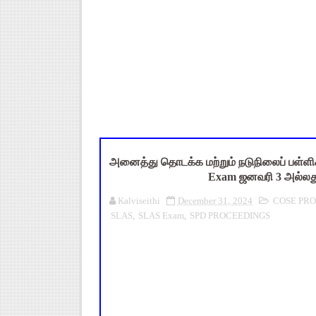
TN Budget 2026-2027 Highlight
பள்ளி மாணவர்களுக்கு 4 செட் இ
TN SSLC Supplementary Result 
நாளை ஆகஸ்ட் 6ஆம் தேதி உள்ளூர
July 2026 Pay Slip Download
அனைத்து தொடக்க மற்றும் நடுநிலைப் பள்ளிக
Exam ஜனவரி 3 அல்லது
Kalviseithi
December 31, 2024
COSE PR
SLAS
,
SLAS Exam
,
SPD PROCEEDINGS