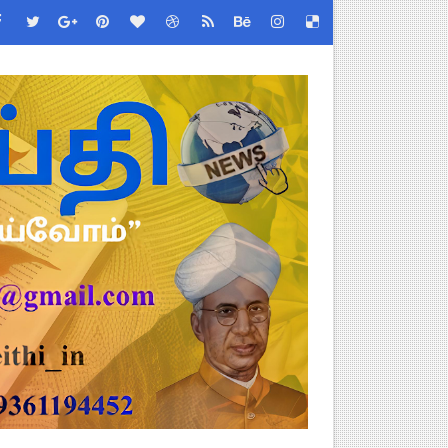
ேண்டிய முக்கிய விதிகள்!
்பு மாணவர்கள் பங்கேற்க தமிழ்நாடு பள்ளிக்கல்வி இணை இயக்குநர் 
 - TNGEA கண்டனம்!
 (Albendazole 400 mg) மாத்திரை வழங்க பள்ளிக்கல்வித்துறை முக்கி
படிவங்கள் ஒரே லிங்க்கில்!
 Link
ங்கள்!
னுமதி - ஆட்சியர் சுற்றறிக்கை!
ரியர்களுக்கு புதிய விதிகள்!
றிக்கை வெளியீடு!