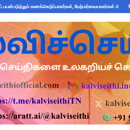
பயன்படுத்தும் கணக்கெடுப்பாளர்கள், மேற்பார்வையாளர்கள் அறிய வ
om Global Challenge 2026 ஆங்கில வினாடி வினா போட்டி! 6-9 வகுப
 கோடி நிதி குறைப்பா? புதிய மருத்துவக் காப்பீடு & OPS கோரிக்கை
அறிவிப்பு: ஆகஸ்ட் 10 தேசிய குடற்புழு நீக்க நாள் - அல்பெண்டசோல்
 Forms: கலைத் திருவிழா போட்டிகளுக்கான அனைத்து Excel & Word 
zhuthum Term 1 Set 10 Lesson Plan August 2026 - Download
rs: புதுக்கோட்டை CEO வெளியிட்ட அவசர சுற்றறிக்கை - முழு விவர
ரியர்களுக்கு காலை, மாலை நேரங்களில் கணக்கெடுப்பு பணி செய்ய அ
தரவு: முழு நாள் மக்கள் தொகை கணக்கெடுப்பு பணிக்குத் தடை! ஆசி
்கு அரை நாள் OD அனுமதி! மக்கள் தொகை கணக்கெடுப்பு பணி சுற்ற