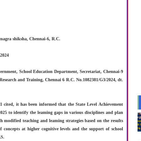
Samagra shiksha, Chennai-6, R.C.
.2024
Government, School Education Department, Secretariat, Chennai-9
l Research and Training, Chennai 6 R.C. No.1082381/G3/2024, dt.
r 1 cited, it has been informed that the State Level Achievement
25 to identify the leaming gaps in various disciplines and plan
h modified teaching and leaming strategies based on the results
f concepts at higher cognitive levels and the support of school
S.