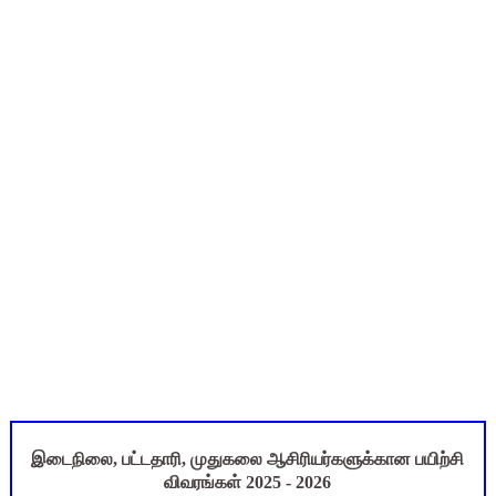
TN SSLC Supplementary Result 2026: 10-ஆம் வகுப்பு துணைத் தே
நாளை ஆகஸ்ட் 6ஆம் தேதி உள்ளூர் விடுமுறை அறிவிக்கப்பட்டுள்ள
ஒருங்கிணைந்த பள்ளிக் கல்வியின் மாநிலத் திட்ட இயக்குநர் Dr.
தமிழ்நாடு அரசு ஊழியர்கள் கவனத்திற்கு: பணிநியமனம், பதவி
அரசு உதவிபெறும் பள்ளி பட்டதாரி ஆசிரியர் வேலைவாய்ப்பு 2026 -
இடைநிலை, பட்டதாரி, முதுகலை ஆசிரியர்களுக்கான பயிற்சி
விவரங்கள் 2025 - 2026