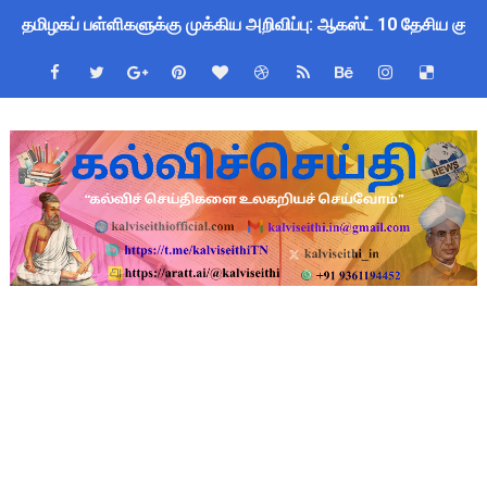
தமிழகப் பள்ளிகளுக்கு முக்கிய அறிவிப்பு: ஆகஸ்ட் 10 தேசிய குட
பள்ளி மாணவர்களுக்குப் பிரம்மாண்ட வினாடி வினா போட்டி 2026! வ
இராணிப்பேட்டை: ஆசிரியர்களுக்கு அரை நாள் OD அனுமதி! மக்க
Kalai Thiruvizha 2026 - 2027 Forms: கலைத் திருவிழா போட்ட
July 2026 Pay Slip Download: IFHRMS களஞ்சியம் வலைதளத்தி
4th & 5th Standard Ennum Ezhuthum Term 1 Set 10 Lesso
2027 Census Duty for Teachers: புதுக்கோட்டை CEO வெளியிட்
Census 2027: கோவை பள்ளி ஆசிரியர்களுக்கு காலை, மாலை நேரங
திருவண்ணாமலை CEO அதிரடி உத்தரவு: முழு நாள் மக்கள் தொகை க
ஆடித் திருவாதிரை 2026: ஆகஸ்ட் 10 உள்ளூர் விடுமுறை - முழு வி