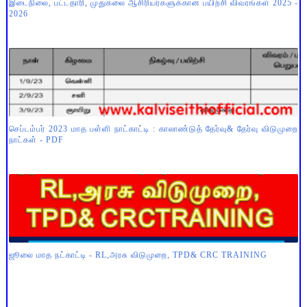
இடைநிலை, பட்டதாரி, முதுகலை ஆசிரியர்களுக்கான பயிற்சி விவரங்கள் 2025 -
2026
செப்டம்பர் 2023 மாத பள்ளி நாட்காட்டி : காலாண்டுத் தேர்வு& தேர்வு விடுமுறை
நாட்கள் - PDF
ஜூலை மாத நட்காட்டி - RL,அரசு விடுமுறை, TPD& CRC TRAINING