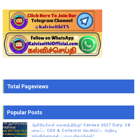
Total Pageviews
Popular Posts
ஆசிரியர்கள் கவனத்திற்கு! Census 2027 Duty: 28
மாவட்ட CEO & Collector வெளியிட்ட அதிரடி
சுற்றறிக்கைகள் - முழு விவரங்கள்!