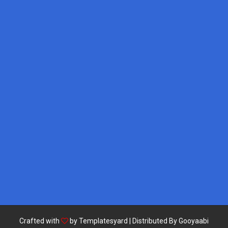
Crafted with
by
Templatesyard
| Distributed By
Gooyaabi