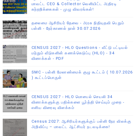
மாவட்ட CEO & Collector வெளியிட்ட அதிரடி
சுற்றறிக்கைகள் - முழு விவரங்கள்!
தலைமை ஆசிரியர் தேவை - அரசு நிதியுதவி பெறும்
பள்ளி - நேர்காணல் நாள் 30.07.2026
CENSUS 2027 - HLO Questions - வீட்டு பட்டியல்
மற்றும் வீடுகளின் கணக்கெடுப்பு (HLO) - 34
வினாக்கள் - PDF
SMC - பள்ளி மேலாண்மைக் குழு கூட்டம் ( 10.07.2026
) கூட்டப்பொருள்
CENSUS 2027 - HLO மொபைல் செயலி 34
வினாக்களுக்கு பதில்களை பூர்த்தி செய்யும் முறை -
எளிய விரைவு விளக்கம்
Census 2027: ஆசிரியர்களுக்குப் பள்ளி நேர விலக்கு
அறிவிப்பு – மாவட்ட ஆட்சியர் நடவடிக்கை!