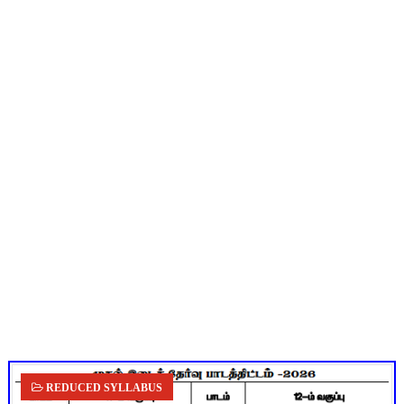
TN Budget 2026-2027 Highlights: மாணவர்களுக்கு இலவச லேப்டாப
பள்ளி மாணவர்களுக்கு 4 செட் இலவச சீருடை: EMIS தளத்தில் வி
TN SSLC Supplementary Result 2026: 10-ஆம் வகுப்பு துணைத் தே
நாளை ஆகஸ்ட் 6ஆம் தேதி உள்ளூர் விடுமுறை அறிவிக்கப்பட்டுள்ள
July 2026 Pay Slip Download: IFHRMS களஞ்சியம் வலைதளத்தி
REDUCED SYLLABUS