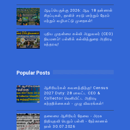
ஆடிப்பெருக்கு 2026: ஆடி 18 நன்னாள்
சிறப்புகள், தாலிச் சரடு மாற்றும் நேரம்
மற்றும் வழிபாட்டு முறைகள்!
புதிய முதன்மை கல்வி அலுவலர் (CEO)
நியமனம்! பள்ளிக் கல்வித்துறை அதிரடி
உத்தரவு!
Popular Posts
ஆசிரியர்கள் கவனத்திற்கு! Census
2027 Duty: 28 மாவட்ட CEO &
Collector வெளியிட்ட அதிரடி
சுற்றறிக்கைகள் - முழு விவரங்கள்!
தலைமை ஆசிரியர் தேவை - அரசு
நிதியுதவி பெறும் பள்ளி - நேர்காணல்
நாள் 30.07.2026