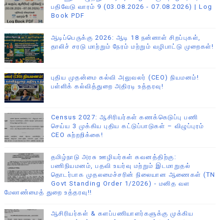
பதிவேடு வாரம் 9 (03.08.2026 - 07.08.2026) | Log
Book PDF
ஆடிப்பெருக்கு 2026: ஆடி 18 நன்னாள் சிறப்புகள்,
தாலிச் சரடு மாற்றும் நேரம் மற்றும் வழிபாட்டு முறைகள்!
புதிய முதன்மை கல்வி அலுவலர் (CEO) நியமனம்!
பள்ளிக் கல்வித்துறை அதிரடி உத்தரவு!
Census 2027: ஆசிரியர்கள் கணக்கெடுப்பு பணி
செய்ய 3 முக்கிய புதிய கட்டுப்பாடுகள் – விழுப்புரம்
CEO சுற்றறிக்கை!
தமிழ்நாடு அரசு ஊழியர்கள் கவனத்திற்கு:
பணிநியமனம், பதவி உயர்வு மற்றும் இடமாறுதல்
தொடர்பாக முதலமைச்சரின் நிலையான ஆணைகள் (TN
Govt Standing Order 1/2026) - மனித வள
மேலாண்மைத் துறை உத்தரவு!!
ஆசிரியர்கள் & களப்பணியாளர்களுக்கு முக்கிய