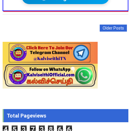
Older Posts
Total Pageviews
4
5
3
7
3
8
6
6