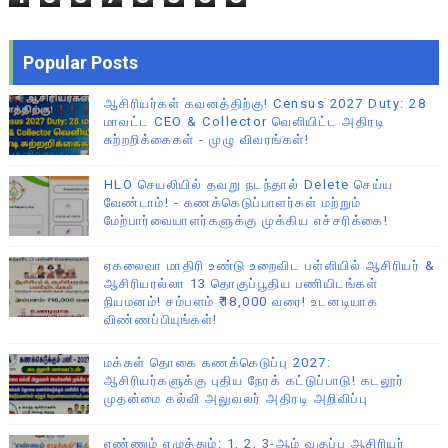
Popular Posts
ஆசிரியர்கள் கவனத்திற்கு! Census 2027 Duty: 28
மாவட்ட CEO & Collector வெளியிட்ட அதிரடி
சுற்றறிக்கைகள் - முழு விவரங்கள்!
HLO செயலியில் தவறு நடந்தால் Delete செய்ய
வேண்டாம்! - கணக்கெடுப்பாளர்கள் மற்றும்
மேற்பார்வையாளர்களுக்கு முக்கிய எச்சரிக்கை!
ஏகலைவா மாதிரி உண்டு உறைவிட பள்ளியில் ஆசிரியர் &
ஆசிரியரல்லா 13 தொகுப்பூதிய பணியிடங்கள்
நியமனம்! சம்பளம் ₹18,000 வரை! உடனடியாக
விண்ணப்பியுங்கள்!
மக்கள் தொகை கணக்கெடுப்பு 2027:
ஆசிரியர்களுக்கு புதிய நேரக் கட்டுப்பாடு! கடலூர்
முதன்மை கல்வி அலுவலர் அதிரடி அறிவிப்பு
எண்ணும் எழுத்தும்: 1, 2, 3-ஆம் வகுப்பு ஆசிரியர்