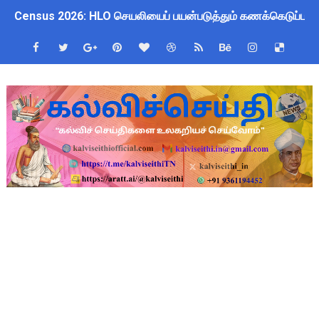
Census 2026: HLO செயலியைப் பயன்படுத்தும் கணக்கெடுப்பாளர்
WWF India வழங்கும் Wild Wisdom Global Challenge 2026 ஆங்க
அரசு ஊழியர்களுக்கு ரூ.14,000 கோடி நிதி குறைப்பா? புதிய மர
தமிழகப் பள்ளிகளுக்கு முக்கிய அறிவிப்பு: ஆகஸ்ட் 10 தேசிய குட
Kalai Thiruvizha 2026 - 2027 Forms: கலைத் திருவிழா போட்ட
4th & 5th Standard Ennum Ezhuthum Term 1 Set 10 Lesso
2027 Census Duty for Teachers: புதுக்கோட்டை CEO வெளியிட்
Census 2027: கோவை பள்ளி ஆசிரியர்களுக்கு காலை, மாலை நேரங
திருவண்ணாமலை CEO அதிரடி உத்தரவு: முழு நாள் மக்கள் தொகை க
இராணிப்பேட்டை: ஆசிரியர்களுக்கு அரை நாள் OD அனுமதி! மக்க