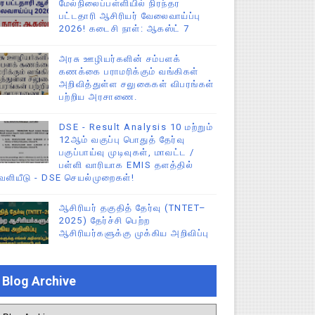
மேல்நிலைப்பள்ளியில் நிரந்தர
பட்டதாரி ஆசிரியர் வேலைவாய்ப்பு
2026! கடைசி நாள்: ஆகஸ்ட் 7
அரசு ஊழியர்களின் சம்பளக்
கணக்கை பராமரிக்கும் வங்கிகள்
அறிவித்துள்ள சலுகைகள் விபரங்கள்
பற்றிய அரசாணை.
DSE - Result Analysis 10 மற்றும்
12ஆம் வகுப்பு பொதுத் தேர்வு
பகுப்பாய்வு முடிவுகள், மாவட்ட /
பள்ளி வாரியாக EMIS தளத்தில்
ெளியீடு - DSE செயல்முறைகள்!
ஆசிரியர் தகுதித் தேர்வு (TNTET–
2025) தேர்ச்சி பெற்ற
ஆசிரியர்களுக்கு முக்கிய அறிவிப்பு
Blog Archive