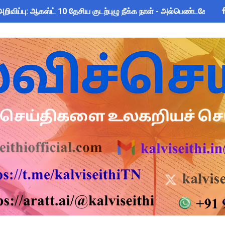
அறிவிப்பு: ஆகஸ்ட் 10 தேசிய குடற்புழு நீக்க நாள் - அல்பெண்டசோல்
ண்ட வினாடி வினா போட்டி 2026! வென்றால் இலவச இயற்கை சுற்றுலா - த
்கு அரை நாள் OD அனுமதி! மக்கள் தொகை கணக்கெடுப்பு பணி சுற்ற
 Forms: கலைத் திருவிழா போட்டிகளுக்கான அனைத்து Excel & Word 
: IFHRMS களஞ்சியம் வலைதளத்தில் ஜூலை மாத சம்பள சீட் டவுன்லோட
zhuthum Term 1 Set 10 Lesson Plan August 2026 - Download
rs: புதுக்கோட்டை CEO வெளியிட்ட அவசர சுற்றறிக்கை - முழு விவர
ரியர்களுக்கு காலை, மாலை நேரங்களில் கணக்கெடுப்பு பணி செய்ய அ
தரவு: முழு நாள் மக்கள் தொகை கணக்கெடுப்பு பணிக்குத் தடை! ஆசி
 10 உள்ளூர் விடுமுறை - முழு விவரங்கள்!