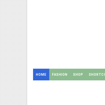
அரசுப் பள்ளியில் கழிவறை கதவ
புதிய முதன்மை கல்வி அலுவலர் (
ஆசிரியர்கள் கவனத்திற்கு! Cen
TN CPS Teachers News: மறுநி
TN Teachers Leave Rules: மருத
Census 2027: ஆசிரியர்களுக்கு
TN Budget Assembly Schedule 
HOME
FASHION
SHOP
SHORTC
நாமக்கல் மாவட்டம்: மக்கள் தொக
TN Budget 2026-2027 Highlight
பள்ளி மாணவர்களுக்கு 4 செட் இ