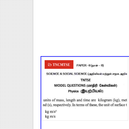
TN SSLC Supplementary Result 
நாளை ஆகஸ்ட் 6ஆம் தேதி உள்ளூர
ஒருங்கிணைந்த பள்ளிக் கல்வியி
தமிழ்நாடு அரசு ஊழியர்கள் கவ
அரசு உதவிபெறும் பள்ளி பட்டதார
TNCMTSE