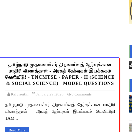
2026: 10-ஆம் வகுப்பு துணைத் தேர்வு முடிவுகள் வெளியீடு! தற்காலி
் விடுமுறை அறிவிக்கப்பட்டுள்ள 2 மாவட்டங்கள்
ன் மாநிலத் திட்ட இயக்குநர் Dr.M.ஆர்த்தி, IAS மாற்றம் - புதிய 
னத்திற்கு: பணிநியமனம், பதவி உயர்வு மற்றும் இடமாறுதல் தொடர
ி ஆசிரியர் வேலைவாய்ப்பு 2026 - கடைசி நாள்: 12.08.2026 - உடனே வ
தமிழ்நாடு முதலமைச்சர் திறனாய்வுத் தேர்வுக்கான
மாதிரி வினாத்தாள் - அரசுத் தேர்வுகள் இயக்ககம்
வெளியீடு! - TNCMTSE - PAPER - II (SCIENCE
& SOCIAL SCIENCE) - MODEL QUESTIONS
Kalviseithi
January 29, 2026
0 Comments
தமிழ்நாடு முதலமைச்சர் திறனாய்வுத் தேர்வுக்கான மாதிரி
வினாத்தாள் - அரசுத் தேர்வுகள் இயக்ககம் வெளியீடு!
TAM...
Read More