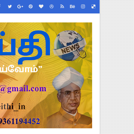
 (Albendazole 400 mg) மாத்திரை வழங்க பள்ளிக்கல்வித்துறை முக்கி
மிழ்நாடு பள்ளிக்கல்வித் துறை சுற்றறிக்கை!
றிக்கை வெளியீடு!
படிவங்கள் ஒரே லிங்க்கில்!
் செய்யும் முறை!
 Link
ங்கள்!
னுமதி - ஆட்சியர் சுற்றறிக்கை!
ரியர்களுக்கு புதிய விதிகள்!