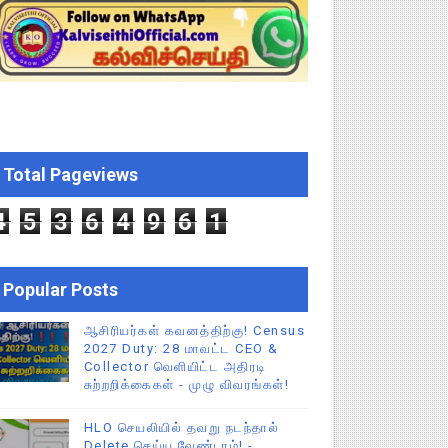
க மதிப்பெண் சான்றிதழ் பதிவிறக்கம் செய்வது எப்படி? DGE முக்கிய
திட்ட இயக்குநராக கலைச்செல்வி மோகன், IAS நியமனம் - அரசாணை வெளி
்பாக முதலமைச்சரின் நிலையான ஆணைகள் (TN Govt Standing Order 
Total Pageviews
ிண்ணப்பியுங்கள்!
4
5
3
6
4
9
6
1
Popular Posts
ஆசிரியர்கள் கவனத்திற்கு! Census
2027 Duty: 28 மாவட்ட CEO &
Collector வெளியிட்ட அதிரடி
சுற்றறிக்கைகள் - முழு விவரங்கள்!
HLO செயலியில் தவறு நடந்தால்
Delete செய்ய வேண்டாம்! -