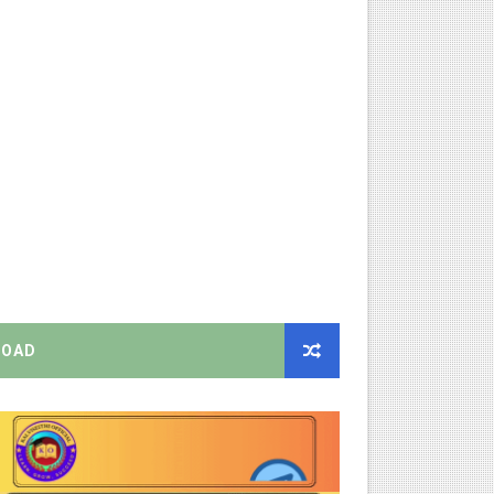
ியை சஸ்பெண்ட்!
்றறிக்கைகள் - முழு விவரங்கள்!
்துறை அதிரடி தெளிவுரை உத்தரவு!
ு – புதிய தெளிவுரை: முக்கிய செயல்முறைகள் வெளியீடு!
!
2026 அன்று நடைபெறுகிறது - நிகழ்ச்சி நிரல் மற்றும் முக்கிய தே
OAD
EO சுற்றறிக்கை வெளியீடு
 வேலைவாய்ப்பு, மகளிர் நலன் & புதிய திட்டங்களின் முழு அறிவிப்ப
கக் கல்வித் துறை சுற்றறிக்கை!