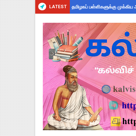
LATEST
தமிழகப் பள்ளிகளுக்கு முக்கிய 
பள்ளி மாணவர்களுக்குப் பிரம்மா
இராணிப்பேட்டை: ஆசிரியர்களுக
Kalai Thiruvizha 2026 - 2027
July 2026 Pay Slip Download
4th & 5th Standard Ennum E
2027 Census Duty for Teache
Census 2027: கோவை பள்ளி ஆசி
திருவண்ணாமலை CEO அதிரடி உத்
ஆடித் திருவாதிரை 2026: ஆகஸ்ட்