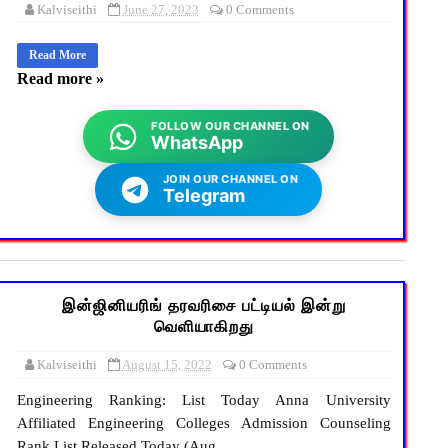
Kalviseithi
June 27, 2023
0 Comments
Read More
Read more »
FOLLOW OUR CHANNEL ON
WhatsApp
JOIN OUR CHANNEL ON
Telegram
இன்ஜினியரிங் தரவரிசை பட்டியல் இன்று
வெளியாகிறது
Kalviseithi
August 15, 2022
0 Comments
Engineering Ranking: List Today Anna University
Affiliated Engineering Colleges Admission Counseling
Rank List Released Today (Aug...