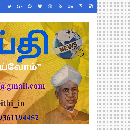
்றறிக்கைகள் - முழு விவரங்கள்!
்துறை அதிரடி தெளிவுரை உத்தரவு!
ு – புதிய தெளிவுரை: முக்கிய செயல்முறைகள் வெளியீடு!
!
2026 அன்று நடைபெறுகிறது - நிகழ்ச்சி நிரல் மற்றும் முக்கிய தே
EO சுற்றறிக்கை வெளியீடு
 வேலைவாய்ப்பு, மகளிர் நலன் & புதிய திட்டங்களின் முழு அறிவிப்ப
கக் கல்வித் துறை சுற்றறிக்கை!
க மதிப்பெண் சான்றிதழ் பதிவிறக்கம் செய்வது எப்படி? DGE முக்கிய