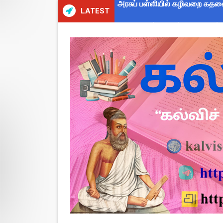
LATEST
புதிய முதன்மை கல்வி அலுவலர் (
ஆசிரியர்கள் கவனத்திற்கு! Cen
TN CPS Teachers News: மறுநி
TN Teachers Leave Rules: மருத
Census 2027: ஆசிரியர்களுக்கு
TN Budget Assembly Schedule 
நாமக்கல் மாவட்டம்: மக்கள் தொக
TN Budget 2026-2027 Highlight
பள்ளி மாணவர்களுக்கு 4 செட் இ
TN SSLC Supplementary Result 