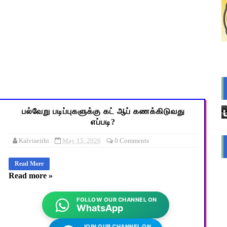
்றக் கிளை முக்கிய உத்தரவு! 8 வாரங்களில் முடிவெடுக்க அரசுக்கு 
்வுக்குப் பிறகும் சாதி சான்றிதழ் உண்மைத் தன்மை ரத்தாகுமா? உயர் நீ
nt Questions with Answers PDF Download | ஆசிரியர் தேர்வு குற
 10 உள்ளூர் விடுமுறை - முழு விவரங்கள்!
ைத் திறந்த 9 மாணவர்களுக்கு மின்சாரத் தாக்குதல் – தலைமை ஆசிர
பல்வேறு படிப்புகளுக்கு கட் ஆப் கணக்கிடுவது
எப்படி?
Kalviseithi
May 15, 2026
0 Comments
Read More
Read more »
FOLLOW OUR CHANNEL ON
WhatsApp
JOIN OUR CHANNEL ON