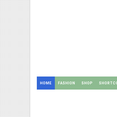
நாளை ஆகஸ்ட் 6ஆம் தேதி உள்ளூர
ஒருங்கிணைந்த பள்ளிக் கல்வியி
தமிழ்நாடு அரசு ஊழியர்கள் கவ
திருவண்ணாமலை CEO அதிரடி உத்
2027 Census Duty for Teache
இராணிப்பேட்டை: ஆசிரியர்களுக
Census 2027: கோவை பள்ளி ஆசி
HOME
FASHION
SHOP
SHORTC
Census 2027: ஆசிரியர்களுக்கு அ
Census 2027: திருவள்ளூர் மாவ
Census 2027: ஆசிரியர்களுக்கு 