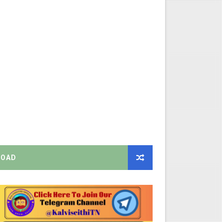
திட்ட இயக்குநராக கலைச்செல்வி மோகன், IAS நியமனம் - அரசாணை வெளி
்பாக முதலமைச்சரின் நிலையான ஆணைகள் (TN Govt Standing Order 
ரியர்களுக்கு புதிய விதிகள்!
ங்கள்!
றிக்கை வெளியீடு!
னுமதி - ஆட்சியர் சுற்றறிக்கை!
OAD
EO வெளியிட்ட முக்கிய அறிவிப்பு!
ற்றறிக்கை!