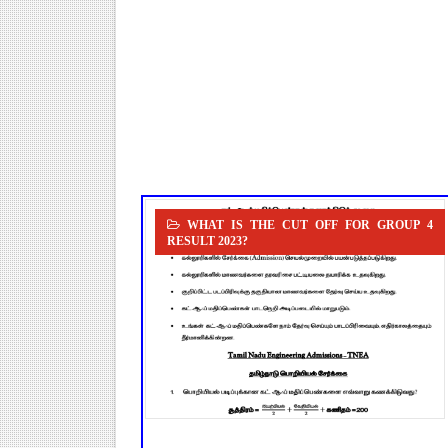
TET வழக்கு: மதுரை உயர்நீதிமன
அரசு ஊழியர்கள் கவனத்திற்கு: ஓய
UGTRB English Unit 4 Importa
ஆடித் திருவாதிரை 2026: ஆகஸ்ட்
அரசுப் பள்ளியில் கழிவறை கதவ
WHAT IS THE CUT OFF FOR GROUP 4
RESULT 2023?