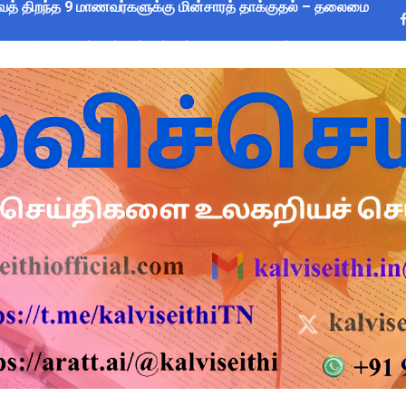
CEO) நியமனம்! பள்ளிக் கல்வித்துறை அதிரடி உத்தரவு!
sus 2027 Duty: 28 மாவட்ட CEO & Collector வெளியிட்ட அதிரடி சுற
யமனம் பெற்ற ஆசிரியர்களுக்கு ஊதியம் & நிலுவைத்தொகை - நிதித
்துவ விடுப்பு எடுக்கும் ஆசிரியர்களுக்கு ஈட்டிய விடுப்பு கணக்கீட
 அரைநாள் OD அனுமதி - கரூர் CEO வெளியிட்ட அதிரடி சுற்றறிக்கை
2026: பள்ளிக்கல்வித்துறை மீதான மானிய கோரிக்கை விவாதம் 24.08.
ை கணக்கெடுப்பு 2027 - ஆசிரியர்களுக்கு முக்கிய வழிகாட்டுதல்! C
s: மாணவர்களுக்கு இலவச லேப்டாப், சைக்கிள் & AI பயிற்சி - கல்வி,
லவச சீருடை: EMIS தளத்தில் விவரங்களை பதிவிட அவகாசம்! - தொடக்
2026: 10-ஆம் வகுப்பு துணைத் தேர்வு முடிவுகள் வெளியீடு! தற்காலி