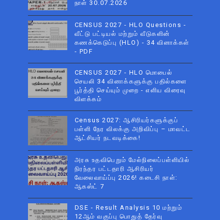
நாள் 30.07.2026
CENSUS 2027 - HLO Questions -
வீட்டு பட்டியல் மற்றும் வீடுகளின்
கணக்கெடுப்பு (HLO) - 34 வினாக்கள்
- PDF
CENSUS 2027 - HLO மொபைல்
செயலி 34 வினாக்களுக்கு பதில்களை
பூர்த்தி செய்யும் முறை - எளிய விரைவு
விளக்கம்
Census 2027: ஆசிரியர்களுக்குப்
பள்ளி நேர விலக்கு அறிவிப்பு – மாவட்ட
ஆட்சியர் நடவடிக்கை!
அரசு உதவிபெறும் மேல்நிலைப்பள்ளியில்
நிரந்தர பட்டதாரி ஆசிரியர்
வேலைவாய்ப்பு 2026! கடைசி நாள்:
ஆகஸ்ட் 7
DSE - Result Analysis 10 மற்றும்
12ஆம் வகுப்பு பொதுத் தேர்வு