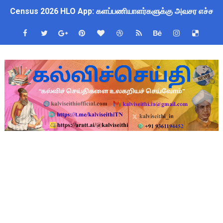
Census 2026 HLO App: களப்பணியாளர்களுக்கு அவசர எச்சரிக்கை!
July 2026 Pay Slip Download: IFHRMS களஞ்சியம் வலைதளத்தி
WWF India வழங்கும் Wild Wisdom Global Challenge 2026 ஆங்க
அரசு ஊழியர்களுக்கு ரூ.14,000 கோடி நிதி குறைப்பா? புதிய மர
தமிழகப் பள்ளிகளுக்கு முக்கிய அறிவிப்பு: ஆகஸ்ட் 10 தேசிய குட
Kalai Thiruvizha 2026 - 2027 Forms: கலைத் திருவிழா போட்ட
4th & 5th Standard Ennum Ezhuthum Term 1 Set 10 Lesso
2027 Census Duty for Teachers: புதுக்கோட்டை CEO வெளியிட்
Census 2027: கோவை பள்ளி ஆசிரியர்களுக்கு காலை, மாலை நேரங
திருவண்ணாமலை CEO அதிரடி உத்தரவு: முழு நாள் மக்கள் தொகை க