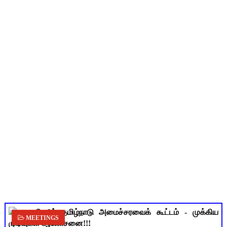
நாமக்கல் மாவட்டம்: மக்கள் தொகை கணக்கெடுப்பு 2027 - ஆசிரியர
TN Budget 2026-2027 Highlights: மாணவர்களுக்கு இலவச லேப்டாப
பள்ளி மாணவர்களுக்கு 4 செட் இலவச சீருடை: EMIS தளத்தில் வி
TN SSLC Supplementary Result 2026: 10-ஆம் வகுப்பு துணைத் தே
Census 2026: HLO செயலியைப் பயன்படுத்தும் கணக்கெடுப்பாளர்
MEETINGS