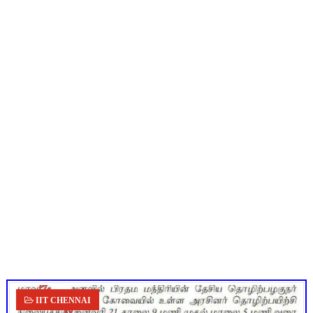
அரசு உதவிபெறும் பள்ளி பட்டதாரி ஆசிரியர் வேலைவாய்ப்பு 2026 -
ஆடித் திருவாதிரை 2026: ஆகஸ்ட் 10 உள்ளூர் விடுமுறை - முழு வி
அரசுப் பள்ளியில் கழிவறை கதவைத் திறந்த 9 மாணவர்களுக்கு ம
Census 2027 Tamil Nadu: சென்னை மாநகராட்சி ஊழியர்களுக்கு 
மக்கள் தொகை கணக்கெடுப்பு பணி 2026: HLO செயலியை தவறு இன்ற
IIT CHENNAI