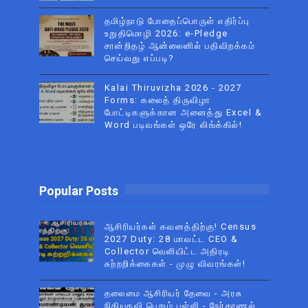
தமிழ்நாடு போதைப்பொருள் எதிர்ப்பு
உறுதிமொழி 2026: e-Pledge
சான்றிதழ் ஆன்லைனில் பதிவிறக்கம்
செய்வது எப்படி?
Kalai Thiruvizha 2026 - 2027
Forms: கலைத் திருவிழா
போட்டிகளுக்கான அனைத்து Excel &
Word படிவங்கள் ஒரே லிங்க்கில்!
Popular Posts
ஆசிரியர்கள் கவனத்திற்கு! Census
2027 Duty: 28 மாவட்ட CEO &
Collector வெளியிட்ட அதிரடி
சுற்றறிக்கைகள் - முழு விவரங்கள்!
தலைமை ஆசிரியர் தேவை - அரசு
நிதியுதவி பெறும் பள்ளி - நேர்காணல்