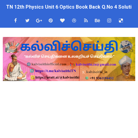
TN 12th Physics Unit 6 Optics Book Back Q.No 4 Soluti
மக்கள் தொகை கணக்கெடுப்பு பணி: ஆசிரியர்களுக்கு அரைநாள் O
CPS கணக்கில் பிரம்மாண்ட மோசடி? அரசு ஊழியர்களின் ஓய்வூதிய
பள்ளி காலை வழிபாட்டு செயல்பாடுகள் - 10.08.2026 | School M
ஆகஸ்ட் 10 பள்ளி குழந்தைகளுக்கு குடற்புழு நீக்க மாத்திரை! ம
பள்ளிகளில் கொடியேற்ற தலைமை ஆசிரியர்களுக்கு மட்டுமே உரிமை:
தமிழ்நாடு போதைப்பொருள் எதிர்ப்பு உறுதிமொழி 2026: e-Pledge
தமிழகப் பள்ளிகளுக்கு முக்கிய அறிவிப்பு: ஆகஸ்ட் 10 தேசிய குட
அரசு ஊழியர்களுக்கு ரூ.14,000 கோடி நிதி குறைப்பா? புதிய மர
TN Govt Education Loan Scheme 2025-26: SC/ST மாணவர்களுக