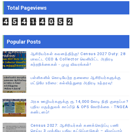
Total Pageviews
4
5
4
1
4
0
5
2
Popular Posts
ஆசிரியர்கள் கவனத்திற்கு! Census 2027 Duty: 28
மாவட்ட CEO & Collector வெளியிட்ட அதிரடி
சுற்றறிக்கைகள் - முழு விவரங்கள்!
பள்ளிகளில் கொடியேற்ற தலைமை ஆசிரியர்களுக்கு
மட்டுமே உரிமை: கல்வித்துறை அதிரடி உத்தரவு!
அரசு ஊழியர்களுக்கு ரூ.14,000 கோடி நிதி குறைப்பா?
புதிய மருத்துவக் காப்பீடு & OPS கோரிக்கை - TNGEA
கண்டனம்!
Census 2027: ஆசிரியர்கள் கணக்கெடுப்பு பணி
செய்ய 3 முக்கிய புதிய கட்டுப்பாடுகள் – விழுப்புரம்