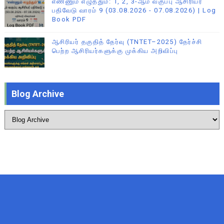
எண்ணும் எழுத்தும்: 1, 2, 3-ஆம் வகுப்பு ஆசிரியர்
பதிவேடு வாரம் 9 (03.08.2026 - 07.08.2026) | Log
Book PDF
ஆசிரியர் தகுதித் தேர்வு (TNTET–2025) தேர்ச்சி
பெற்ற ஆசிரியர்களுக்கு முக்கிய அறிவிப்பு
Blog Archive