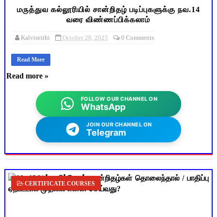
மருத்​து​வ கல்​லூரி​யில் சான்​றிதழ் படிப்​பு​களுக்கு நவ.14
வரை விண்​ணப்​பிக்​கலாம்
Kalviseithi
October 28, 2025
0 Comments
Read More
Read more »
FOLLOW OUR CHANNEL ON
WhatsApp
JOIN OUR CHANNEL ON
Telegram
CERTIFICATE COURSES