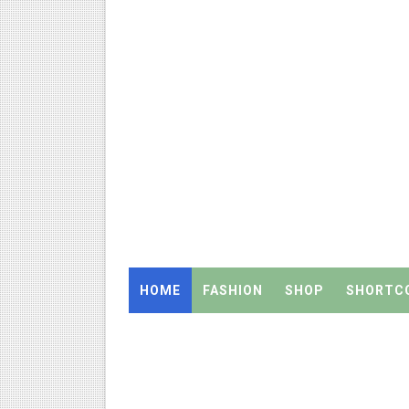
தமிழ்நாடு அரசு ஊழியர்கள் கவ
திருவண்ணாமலை CEO அதிரடி உத்
2027 Census Duty for Teache
இராணிப்பேட்டை: ஆசிரியர்களுக
Census 2027: கோவை பள்ளி ஆசி
Census 2027: ஆசிரியர்களுக்கு அ
Census 2027: திருவள்ளூர் மாவ
HOME
FASHION
SHOP
SHORTC
Census 2027: ஆசிரியர்களுக்கு 
TET வழக்கு: மதுரை உயர்நீதிமன
அரசு ஊழியர்கள் கவனத்திற்கு: ஓய