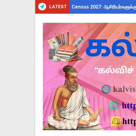
LATEST
Census 2027: ஆசிரியர்களுக்கு
TN CPS Teachers News: மறுநி
TN Budget Assembly Schedule 
ஆசிரியர்கள் கவனத்திற்கு! Cen
நாமக்கல் மாவட்டம்: மக்கள் தொக
TN Budget 2026-2027 Highlight
பள்ளி மாணவர்களுக்கு 4 செட் இ
TN SSLC Supplementary Result 
நாளை ஆகஸ்ட் 6ஆம் தேதி உள்ளூர
ஒருங்கிணைந்த பள்ளிக் கல்வியி