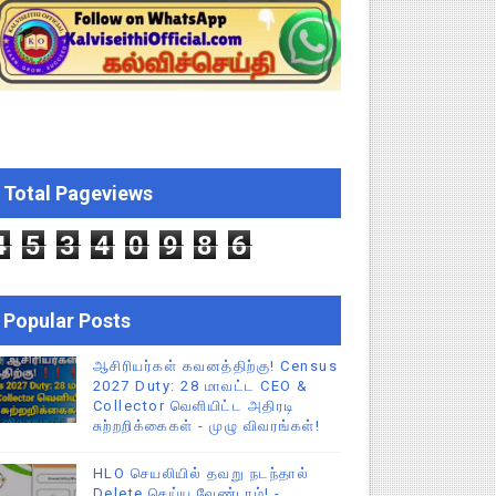
ிப்புகள்
CEO சுற்றறிக்கை!
றிக்கை!
Total Pageviews
ு – புதிய தெளிவுரை: முக்கிய செயல்முறைகள் வெளியீடு!
4
5
3
4
0
9
8
6
Popular Posts
ஆசிரியர்கள் கவனத்திற்கு! Census
2027 Duty: 28 மாவட்ட CEO &
Collector வெளியிட்ட அதிரடி
சுற்றறிக்கைகள் - முழு விவரங்கள்!
HLO செயலியில் தவறு நடந்தால்
Delete செய்ய வேண்டாம்! -