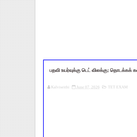
UGTRB English Unit 4 Importa
மகிழ் முற்றம் பதிவேடு PDF |
Census 2027: ஆசிரியர்கள் கணக்க
ஆசிரியர்கள் & களப்பணியாளர்களு
TN Teachers Leave Rules: மருத
பதவி உயர்வுக்கு டெட் விலக்கு; தொடக்கக் க
Kalviseithi
June 07, 2026
TET EXAM