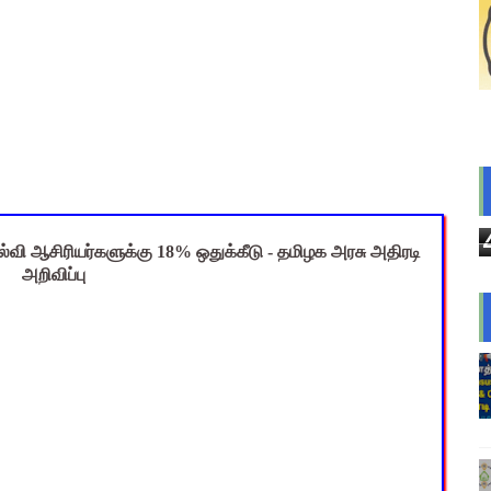
nt Questions with Answers PDF Download | ஆசிரியர் தேர்வு குற
 Magizh Mutram Register PDF Free Download
ெடுப்பு பணி செய்ய 3 முக்கிய புதிய கட்டுப்பாடுகள் – விழுப்புரம் 
க்கு முக்கிய அறிவுறுத்தல் - வேலூர் மாவட்ட ஆட்சியர் அதிரடி சுற்ற
்துவ விடுப்பு எடுக்கும் ஆசிரியர்களுக்கு ஈட்டிய விடுப்பு கணக்கீட
ல்வி ஆசிரியர்களுக்கு 18% ஒதுக்கீடு - தமிழக அரசு அதிரடி
அறிவிப்பு