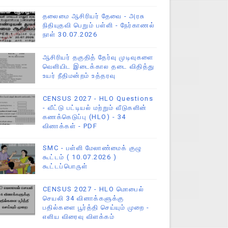
தலைமை ஆசிரியர் தேவை - அரசு
நிதியுதவி பெறும் பள்ளி - நேர்காணல்
நாள் 30.07.2026
ஆசிரியர் தகுதித் தேர்வு முடிவுகளை
வெளியிட இடைக்கால தடை விதித்து
உயர் நீதிமன்றம் உத்தரவு
CENSUS 2027 - HLO Questions
- வீட்டு பட்டியல் மற்றும் வீடுகளின்
கணக்கெடுப்பு (HLO) - 34
வினாக்கள் - PDF
SMC - பள்ளி மேலாண்மைக் குழு
கூட்டம் ( 10.07.2026 )
கூட்டப்பொருள்
CENSUS 2027 - HLO மொபைல்
செயலி 34 வினாக்களுக்கு
பதில்களை பூர்த்தி செய்யும் முறை -
எளிய விரைவு விளக்கம்