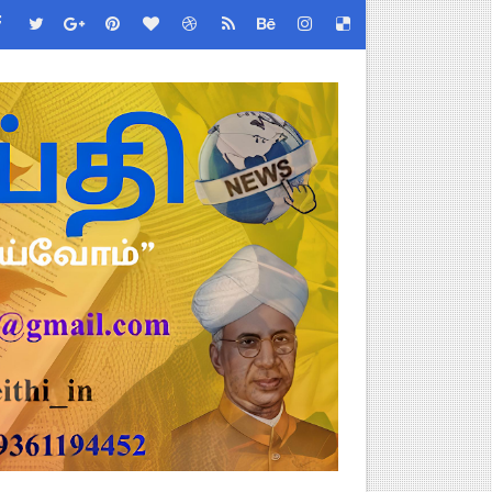
!
்துறை அதிரடி தெளிவுரை உத்தரவு!
2026 அன்று நடைபெறுகிறது - நிகழ்ச்சி நிரல் மற்றும் முக்கிய தே
்றறிக்கைகள் - முழு விவரங்கள்!
EO சுற்றறிக்கை வெளியீடு
 வேலைவாய்ப்பு, மகளிர் நலன் & புதிய திட்டங்களின் முழு அறிவிப்ப
கக் கல்வித் துறை சுற்றறிக்கை!
க மதிப்பெண் சான்றிதழ் பதிவிறக்கம் செய்வது எப்படி? DGE முக்கிய
திட்ட இயக்குநராக கலைச்செல்வி மோகன், IAS நியமனம் - அரசாணை வெளி