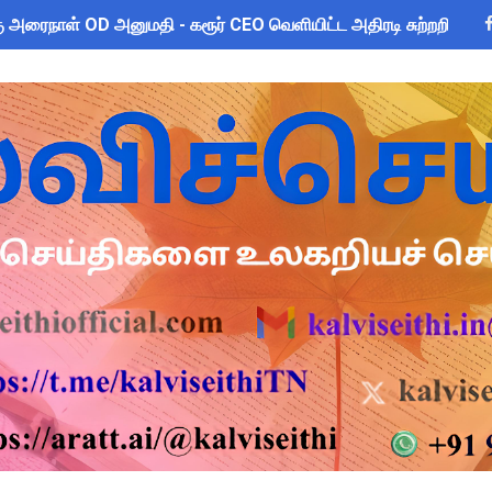
 அரைநாள் OD அனுமதி - கரூர் CEO வெளியிட்ட அதிரடி சுற்றறிக்கை
யமனம் பெற்ற ஆசிரியர்களுக்கு ஊதியம் & நிலுவைத்தொகை - நிதித
2026: பள்ளிக்கல்வித்துறை மீதான மானிய கோரிக்கை விவாதம் 24.08.
sus 2027 Duty: 28 மாவட்ட CEO & Collector வெளியிட்ட அதிரடி சுற
ை கணக்கெடுப்பு 2027 - ஆசிரியர்களுக்கு முக்கிய வழிகாட்டுதல்! C
s: மாணவர்களுக்கு இலவச லேப்டாப், சைக்கிள் & AI பயிற்சி - கல்வி,
லவச சீருடை: EMIS தளத்தில் விவரங்களை பதிவிட அவகாசம்! - தொடக்
2026: 10-ஆம் வகுப்பு துணைத் தேர்வு முடிவுகள் வெளியீடு! தற்காலி
் விடுமுறை அறிவிக்கப்பட்டுள்ள 2 மாவட்டங்கள்
ன் மாநிலத் திட்ட இயக்குநர் Dr.M.ஆர்த்தி, IAS மாற்றம் - புதிய 