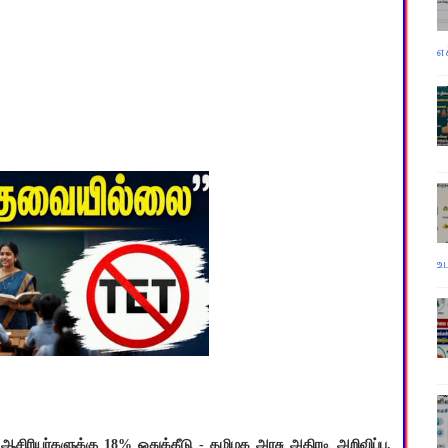
எ
உ
ஆசிரியர்களுக்கு 18% ஒதுக்கீடு - தமிழக அரசு அதிரடி அறிவிப்பு.