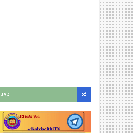
்பாக முதலமைச்சரின் நிலையான ஆணைகள் (TN Govt Standing Order 
ரியர்களுக்கு புதிய விதிகள்!
ங்கள்!
றிக்கை வெளியீடு!
னுமதி - ஆட்சியர் சுற்றறிக்கை!
EO வெளியிட்ட முக்கிய அறிவிப்பு!
OAD
ற்றறிக்கை!
ஆணையிடு!
திமன்ற முழு அமர்வு தீர்ப்பு விவரங்கள்!