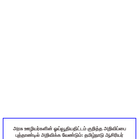
TN Budget 2026-2027 Highlights: மாணவர்களுக்கு இலவச லேப்டாப
பள்ளி மாணவர்களுக்கு 4 செட் இலவச சீருடை: EMIS தளத்தில் வி
TN SSLC Supplementary Result 2026: 10-ஆம் வகுப்பு துணைத் தே
நாளை ஆகஸ்ட் 6ஆம் தேதி உள்ளூர் விடுமுறை அறிவிக்கப்பட்டுள்ள
July 2026 Pay Slip Download: IFHRMS களஞ்சியம் வலைதளத்தி
அரசு ஊழியர்களின் ஓய்வூதியதிட்டம் குறித்த அறிவிப்பை
புத்தாண்டில் அறிவிக்க வேண்டும்: தமிழ்நாடு ஆசிரியர்