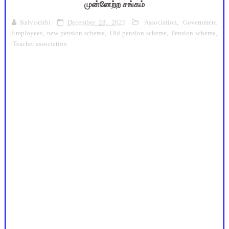
முன்னேற்ற சங்கம்
Kalviseithi
December 28, 2025
Association
,
Government
Employees
,
new pension scheme
,
Old pension scheme
,
Pension scheme
,
Teacher association