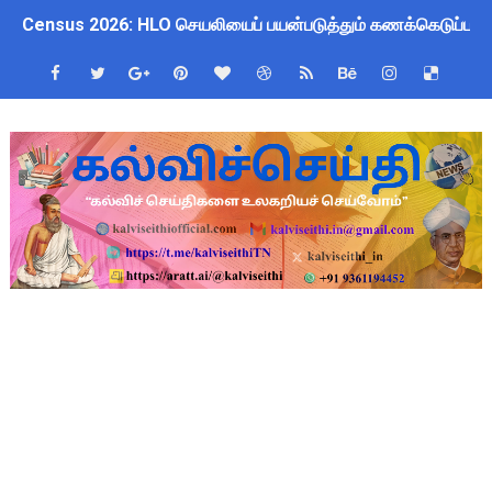
Census 2026: HLO செயலியைப் பயன்படுத்தும் கணக்கெடுப்பாளர்
WWF India வழங்கும் Wild Wisdom Global Challenge 2026 ஆங்க
அரசு ஊழியர்களுக்கு ரூ.14,000 கோடி நிதி குறைப்பா? புதிய மர
தமிழகப் பள்ளிகளுக்கு முக்கிய அறிவிப்பு: ஆகஸ்ட் 10 தேசிய குட
Kalai Thiruvizha 2026 - 2027 Forms: கலைத் திருவிழா போட்ட
4th & 5th Standard Ennum Ezhuthum Term 1 Set 10 Lesso
2027 Census Duty for Teachers: புதுக்கோட்டை CEO வெளியிட்
Census 2027: கோவை பள்ளி ஆசிரியர்களுக்கு காலை, மாலை நேரங
திருவண்ணாமலை CEO அதிரடி உத்தரவு: முழு நாள் மக்கள் தொகை க
இராணிப்பேட்டை: ஆசிரியர்களுக்கு அரை நாள் OD அனுமதி! மக்க