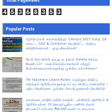
Total Pageviews
4
5
3
6
8
3
5
3
Popular Posts
ஆசிரியர்கள் கவனத்திற்கு! Census 2027 Duty: 28
மாவட்ட CEO & Collector வெளியிட்ட அதிரடி
சுற்றறிக்கைகள் - முழு விவரங்கள்!
HLO செயலியில் தவறு நடந்தால் Delete செய்ய
வேண்டாம்! - கணக்கெடுப்பாளர்கள் மற்றும்
மேற்பார்வையாளர்களுக்கு முக்கிய எச்சரிக்கை!
TN Teachers Leave Rules: மருத்துவ விடுப்பு
எடுக்கும் ஆசிரியர்களுக்கு ஈட்டிய விடுப்பு கணக்கீடு –
புதிய தெளிவுரை: முக்கிய செயல்முறைகள் வெளியீடு!
ஏகலைவா மாதிரி உண்டு உறைவிட பள்ளியில் ஆசிரியர் &
ஆசிரியரல்லா 13 தொகுப்பூதிய பணியிடங்கள்
நியமனம்! சம்பளம் ₹18,000 வரை! உடனடியாக