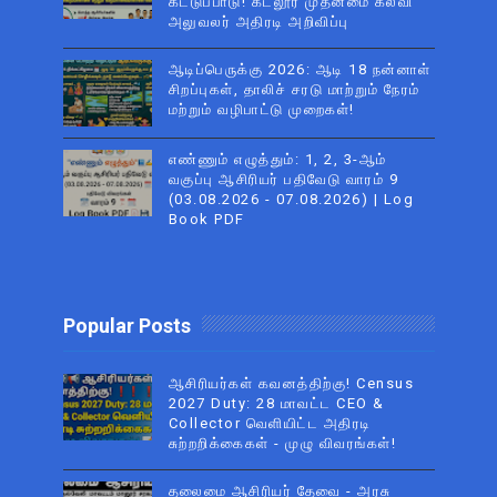
கட்டுப்பாடு! கடலூர் முதன்மை கல்வி
அலுவலர் அதிரடி அறிவிப்பு
ஆடிப்பெருக்கு 2026: ஆடி 18 நன்னாள்
சிறப்புகள், தாலிச் சரடு மாற்றும் நேரம்
மற்றும் வழிபாட்டு முறைகள்!
எண்ணும் எழுத்தும்: 1, 2, 3-ஆம்
வகுப்பு ஆசிரியர் பதிவேடு வாரம் 9
(03.08.2026 - 07.08.2026) | Log
Book PDF
Popular Posts
ஆசிரியர்கள் கவனத்திற்கு! Census
2027 Duty: 28 மாவட்ட CEO &
Collector வெளியிட்ட அதிரடி
சுற்றறிக்கைகள் - முழு விவரங்கள்!
தலைமை ஆசிரியர் தேவை - அரசு