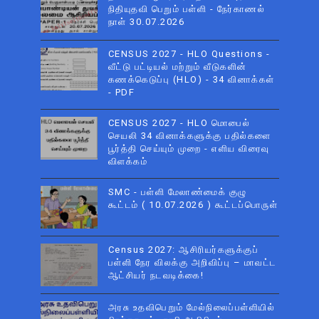
நிதியுதவி பெறும் பள்ளி - நேர்காணல்
நாள் 30.07.2026
CENSUS 2027 - HLO Questions -
வீட்டு பட்டியல் மற்றும் வீடுகளின்
கணக்கெடுப்பு (HLO) - 34 வினாக்கள்
- PDF
CENSUS 2027 - HLO மொபைல்
செயலி 34 வினாக்களுக்கு பதில்களை
பூர்த்தி செய்யும் முறை - எளிய விரைவு
விளக்கம்
SMC - பள்ளி மேலாண்மைக் குழு
கூட்டம் ( 10.07.2026 ) கூட்டப்பொருள்
Census 2027: ஆசிரியர்களுக்குப்
பள்ளி நேர விலக்கு அறிவிப்பு – மாவட்ட
ஆட்சியர் நடவடிக்கை!
அரசு உதவிபெறும் மேல்நிலைப்பள்ளியில்