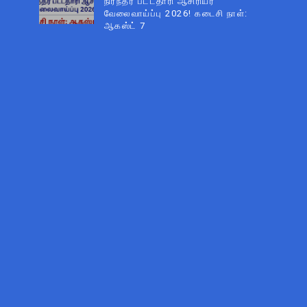
நிரந்தர பட்டதாரி ஆசிரியர்
வேலைவாய்ப்பு 2026! கடைசி நாள்:
ஆகஸ்ட் 7