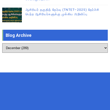
ஆசிரியர் தகுதித் தேர்வு (TNTET–2025) தேர்ச்சி
பெற்ற ஆசிரியர்களுக்கு முக்கிய அறிவிப்பு
Blog Archive