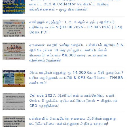
மாவட்ட CEO & Collector வெளியிட்ட அதிரடி
சுற்றறிக்கைகள் - முழு விவரங்கள்!
எண்ணும் எழுத்தும்: 1, 2, 3-ஆம் வகுப்பு ஆசிரியர்
பதிவேடு வாரம் 9 (03.08.2026 - 07.08.2026) | Log
Book PDF
ஏகலைவா மாதிரி உண்டு உறைவிட பள்ளியில் ஆசிரியர் &
ஆசிரியரல்லா 13 தொகுப்பூதிய பணியிடங்கள்
நியமனம்! சம்பளம் ₹18,000 வரை! உடனடியாக
விண்ணப்பியுங்கள்!
அரசு ஊழியர்களுக்கு ரூ.14,000 கோடி நிதி குறைப்பா?
புதிய மருத்துவக் காப்பீடு & OPS கோரிக்கை - TNGEA
கண்டனம்!
Census 2027: ஆசிரியர்கள் கணக்கெடுப்பு பணி
செய்ய 3 முக்கிய புதிய கட்டுப்பாடுகள் – விழுப்புரம்
CEO சுற்றறிக்கை!
பள்ளிகளில் கொடியேற்ற தலைமை ஆசிரியர்களுக்கு
மட்டுமே உரிமை: கல்வித்துறை அதிரடி உத்தரவு!