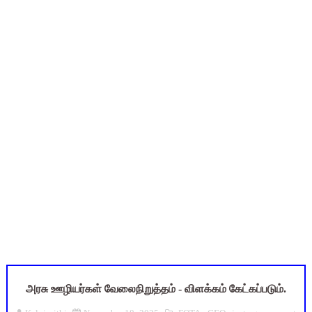
புதிய முதன்மை கல்வி அலுவலர் (CEO) நியமனம்! பள்ளிக் கல்வித்
ஆசிரியர்கள் கவனத்திற்கு! Census 2027 Duty: 28 மாவட்ட CEO &
TN CPS Teachers News: மறுநியமனம் பெற்ற ஆசிரியர்களுக்கு
TN Teachers Leave Rules: மருத்துவ விடுப்பு எடுக்கும் ஆசிரிய
மக்கள் தொகை கணக்கெடுப்பு பணி: ஆசிரியர்களுக்கு அரைநாள் O
அரசு ஊழியர்கள் வேலைநிறுத்தம் - விளக்கம் கேட்கப்படும்.