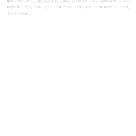
Kalviseithi
November 18, 2025
FOTA - GEO
,
jacto geo current
news in tamil
,
jacto geo latest news
,
jacto geo latest news in tamil
,
JACTTO-GEO