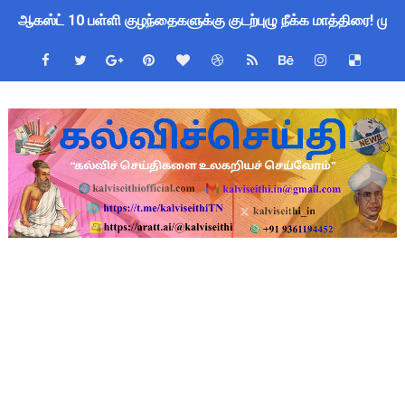
ஆகஸ்ட் 10 பள்ளி குழந்தைகளுக்கு குடற்புழு நீக்க மாத்திரை! ம
Census 2027 Tamil Nadu: சென்னை மாநகராட்சி ஊழியர்களுக்கு 
தமிழ்நாடு போதைப்பொருள் எதிர்ப்பு உறுதிமொழி 2026: e-Pledge
தமிழகப் பள்ளிகளுக்கு முக்கிய அறிவிப்பு: ஆகஸ்ட் 10 தேசிய குட
அரசு ஊழியர்களுக்கு ரூ.14,000 கோடி நிதி குறைப்பா? புதிய மர
பள்ளிகளில் கொடியேற்ற தலைமை ஆசிரியர்களுக்கு மட்டுமே உரிமை:
TN Govt Education Loan Scheme 2025-26: SC/ST மாணவர்களுக
Census 2026 HLO App: களப்பணியாளர்களுக்கு அவசர எச்சரிக்கை!
Kalai Thiruvizha 2026 - 2027 Forms: கலைத் திருவிழா போட்ட
Census 2026: HLO செயலியைப் பயன்படுத்தும் கணக்கெடுப்பாளர்