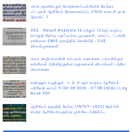
அரசு உதவிபெறும் மேல்நிலைப்பள்ளியில் நிரந்தர
பட்டதாரி ஆசிரியர் வேலைவாய்ப்பு 2026! கடைசி நாள்:
ஆகஸ்ட் 7
DSE - Result Analysis 10 மற்றும் 12ஆம் வகுப்பு
பொதுத் தேர்வு பகுப்பாய்வு முடிவுகள், மாவட்ட / பள்ளி
வாரியாக EMIS தளத்தில் வெளியீடு - DSE
செயல்முறைகள்!
அரசு ஊழியர்களின் சம்பளக் கணக்கை பராமரிக்கும்
வங்கிகள் அறிவித்துள்ள சலுகைகள் விபரங்கள் பற்றிய
அரசாணை.
எண்ணும் எழுத்தும்: 1, 2, 3-ஆம் வகுப்பு ஆசிரியர்
பதிவேடு வாரம் 9 (03.08.2026 - 07.08.2026) | Log
Book PDF
ஆசிரியர் தகுதித் தேர்வு (TNTET–2025) தேர்ச்சி
பெற்ற ஆசிரியர்களுக்கு முக்கிய அறிவிப்பு