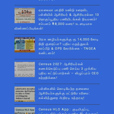
ஏகலைவா மாதிரி உண்டு உறைவிட
பள்ளியில் ஆசிரியர் & ஆசிரியரல்லா 13
தொகுப்பூதிய பணியிடங்கள் நியமனம்!
சம்பளம் ₹18,000 வரை! உடனடியாக
விண்ணப்பியுங்கள்!
அரசு ஊழியர்களுக்கு ரூ.14,000 கோடி
நிதி குறைப்பா? புதிய மருத்துவக்
காப்பீடு & OPS கோரிக்கை - TNGEA
கண்டனம்!
Census 2027: ஆசிரியர்கள்
கணக்கெடுப்பு பணி செய்ய 3 முக்கிய
புதிய கட்டுப்பாடுகள் – விழுப்புரம் CEO
சுற்றறிக்கை!
பள்ளிகளில் கொடியேற்ற தலைமை
ஆசிரியர்களுக்கு மட்டுமே உரிமை:
கல்வித்துறை அதிரடி உத்தரவு!
Census HLO App:: குடியிருப்பு,
பூட்டிய வீடு மற்றும் வணிக இடங்களைப்