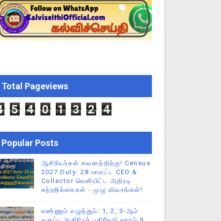
்றறிக்கைகள் - முழு விவரங்கள்!
்துறை அதிரடி தெளிவுரை உத்தரவு!
ு – புதிய தெளிவுரை: முக்கிய செயல்முறைகள் வெளியீடு!
Total Pageviews
ி உத்தரவு!
4
5
4
0
1
3
2
4
Popular Posts
ஆசிரியர்கள் கவனத்திற்கு! Census
2027 Duty: 28 மாவட்ட CEO &
Collector வெளியிட்ட அதிரடி
சுற்றறிக்கைகள் - முழு விவரங்கள்!
எண்ணும் எழுத்தும்: 1, 2, 3-ஆம்
வகுப்பு ஆசிரியர் பதிவேடு வாரம் 9