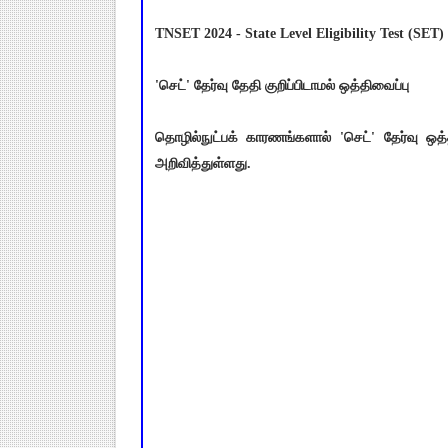
TNSET 2024 - State Level Eligibility Test (SET
'செட்' தேர்வு தேதி குறிப்பிடாமல் ஒத்திவைப்பு
தொழில்நுட்பக் காரணங்களால் 'செட்' தேர்வு ஒ
அறிவித்துள்ளது.