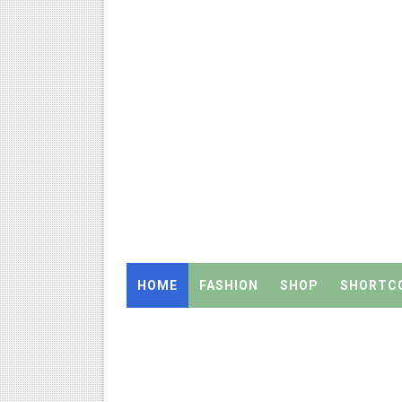
July 2026 Pay Slip Download
WWF India வழங்கும் Wild Wisd
4th & 5th Standard Ennum E
2027 Census Duty for Teache
Census 2027: கோவை பள்ளி ஆசி
திருவண்ணாமலை CEO அதிரடி உத்
இராணிப்பேட்டை: ஆசிரியர்களுக
HOME
FASHION
SHOP
SHORTC
அரசு உதவிபெறும் பள்ளி பட்டதார
ஆடித் திருவாதிரை 2026: ஆகஸ்ட்
அரசுப் பள்ளியில் கழிவறை கதவ