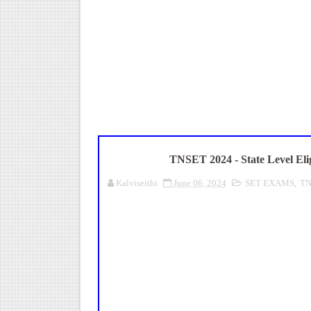
புதிய முதன்மை கல்வி அலுவலர் (
ஆசிரியர்கள் கவனத்திற்கு! Cen
TN CPS Teachers News: மறுநி
TN Teachers Leave Rules: மருத
மக்கள் தொகை கணக்கெடுப்பு பண
TNSET 2024 - State Level Elig
Kalviseithi
June 06, 2024
SET EXAMS
,
TN