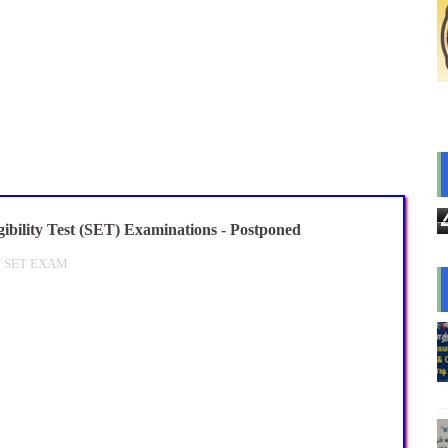
CEO) நியமனம்! பள்ளிக் கல்வித்துறை அதிரடி உத்தரவு!
sus 2027 Duty: 28 மாவட்ட CEO & Collector வெளியிட்ட அதிரடி சுற
யமனம் பெற்ற ஆசிரியர்களுக்கு ஊதியம் & நிலுவைத்தொகை - நிதித
்துவ விடுப்பு எடுக்கும் ஆசிரியர்களுக்கு ஈட்டிய விடுப்பு கணக்கீட
ி: ஆசிரியர்களுக்கு அரைநாள் OD அனுமதி - தஞ்சாவூர் CEO அதிரட
ibility Test (SET) Examinations - Postponed
 SET EXAM