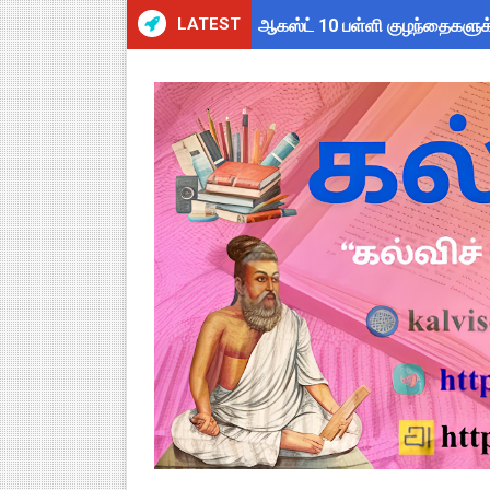
LATEST
ஆகஸ்ட் 10 பள்ளி குழந்தைகளுக்
Census 2027 Tamil Nadu: சென
தமிழ்நாடு போதைப்பொருள் எதிர்
தமிழகப் பள்ளிகளுக்கு முக்கிய 
அரசு ஊழியர்களுக்கு ரூ.14,000
பள்ளிகளில் கொடியேற்ற தலைமை ஆ
TN Govt Education Loan Sche
Census 2026 HLO App: களப்பணி
Kalai Thiruvizha 2026 - 2027
Census 2026: HLO செயலியைப் 