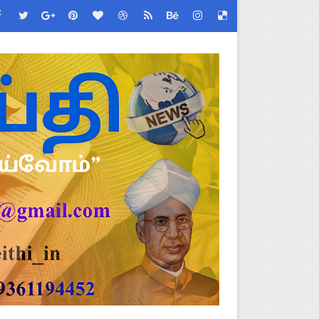
ரவு!
 ஆணையர் சுற்றறிக்கை!
 செய்வது எப்படி?
 (Albendazole 400 mg) மாத்திரை வழங்க பள்ளிக்கல்வித்துறை முக்கி
 - TNGEA கண்டனம்!
்! எப்படி விண்ணப்பிப்பது?
ப்பூர்வ விதிகள்!
படிவங்கள் ஒரே லிங்க்கில்!
ேண்டிய முக்கிய விதிகள்!