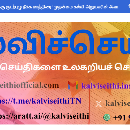
கு குடற்புழு நீக்க மாத்திரை! முதன்மை கல்வி அலுவலரின் அவசர உத்த
்னை மாநகராட்சி ஊழியர்களுக்கு அரை நாள் விடுப்பு - மாநகராட்சி
ப்பு உறுதிமொழி 2026: e-Pledge சான்றிதழ் ஆன்லைனில் பதிவிறக்கம்
அறிவிப்பு: ஆகஸ்ட் 10 தேசிய குடற்புழு நீக்க நாள் - அல்பெண்டசோல்
 கோடி நிதி குறைப்பா? புதிய மருத்துவக் காப்பீடு & OPS கோரிக்கை
சிரியர்களுக்கு மட்டுமே உரிமை: கல்வித்துறை அதிரடி உத்தரவு!
me 2025-26: SC/ST மாணவர்களுக்கு ரூ.40 லட்சம் வரை கல்விக்கடன
யாளர்களுக்கு அவசர எச்சரிக்கை! முக்கிய வழிகாட்டுதல்கள் & சட்ட
 Forms: கலைத் திருவிழா போட்டிகளுக்கான அனைத்து Excel & Word 
பயன்படுத்தும் கணக்கெடுப்பாளர்கள், மேற்பார்வையாளர்கள் அறிய வ