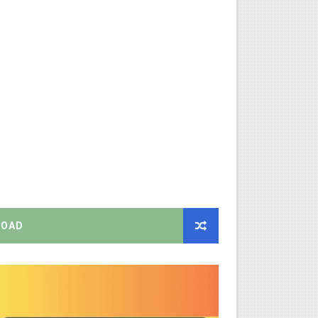
் செய்யும் முறை!
்பு மாணவர்கள் பங்கேற்க தமிழ்நாடு பள்ளிக்கல்வி இணை இயக்குநர் 
 Link
ங்கள்!
னுமதி - ஆட்சியர் சுற்றறிக்கை!
ரியர்களுக்கு புதிய விதிகள்!
றிக்கை வெளியீடு!
OAD
ிண்ணப்பியுங்கள்!
ியை சஸ்பெண்ட்!