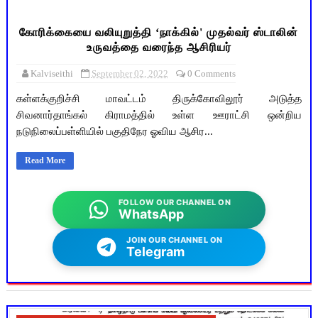
கோரிக்கையை வலியுறுத்தி ‘நாக்கில்' முதல்வர் ஸ்டாலின்
உருவத்தை வரைந்த ஆசிரியர்
Kalviseithi
September 02, 2022
0 Comments
கள்ளக்குறிச்சி மாவட்டம் திருக்கோவிலூர் அடுத்த
சிவனார்தாங்கல் கிராமத்தில் உள்ள ஊராட்சி ஒன்றிய
நடுநிலைப்பள்ளியில் பகுதிநேர ஓவிய ஆசிர...
Read More
FOLLOW OUR CHANNEL ON
WhatsApp
JOIN OUR CHANNEL ON
Telegram