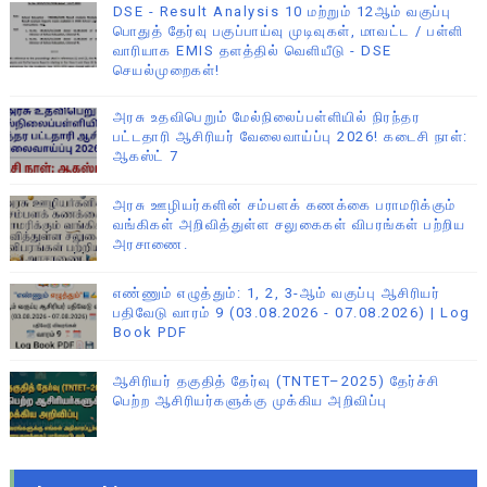
DSE - Result Analysis 10 மற்றும் 12ஆம் வகுப்பு
பொதுத் தேர்வு பகுப்பாய்வு முடிவுகள், மாவட்ட / பள்ளி
வாரியாக EMIS தளத்தில் வெளியீடு - DSE
செயல்முறைகள்!
அரசு உதவிபெறும் மேல்நிலைப்பள்ளியில் நிரந்தர
பட்டதாரி ஆசிரியர் வேலைவாய்ப்பு 2026! கடைசி நாள்:
ஆகஸ்ட் 7
அரசு ஊழியர்களின் சம்பளக் கணக்கை பராமரிக்கும்
வங்கிகள் அறிவித்துள்ள சலுகைகள் விபரங்கள் பற்றிய
அரசாணை.
எண்ணும் எழுத்தும்: 1, 2, 3-ஆம் வகுப்பு ஆசிரியர்
பதிவேடு வாரம் 9 (03.08.2026 - 07.08.2026) | Log
Book PDF
ஆசிரியர் தகுதித் தேர்வு (TNTET–2025) தேர்ச்சி
பெற்ற ஆசிரியர்களுக்கு முக்கிய அறிவிப்பு