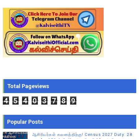
Total Pageviews
4
5
4
0
3
7
8
9
Popular Posts
ஆசிரியர்கள் கவனத்திற்கு! Census 2027 Duty: 28