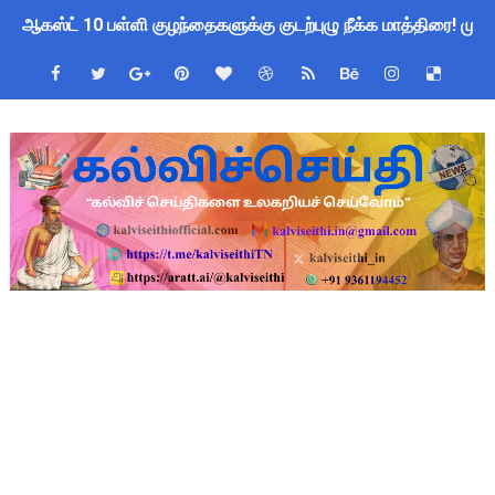
ஆகஸ்ட் 10 பள்ளி குழந்தைகளுக்கு குடற்புழு நீக்க மாத்திரை! ம
Census 2027 Tamil Nadu: சென்னை மாநகராட்சி ஊழியர்களுக்கு 
தமிழ்நாடு போதைப்பொருள் எதிர்ப்பு உறுதிமொழி 2026: e-Pledge
தமிழகப் பள்ளிகளுக்கு முக்கிய அறிவிப்பு: ஆகஸ்ட் 10 தேசிய குட
அரசு ஊழியர்களுக்கு ரூ.14,000 கோடி நிதி குறைப்பா? புதிய மர
பள்ளிகளில் கொடியேற்ற தலைமை ஆசிரியர்களுக்கு மட்டுமே உரிமை:
TN Govt Education Loan Scheme 2025-26: SC/ST மாணவர்களுக
Census 2026 HLO App: களப்பணியாளர்களுக்கு அவசர எச்சரிக்கை!
Kalai Thiruvizha 2026 - 2027 Forms: கலைத் திருவிழா போட்ட
Census 2026: HLO செயலியைப் பயன்படுத்தும் கணக்கெடுப்பாளர்