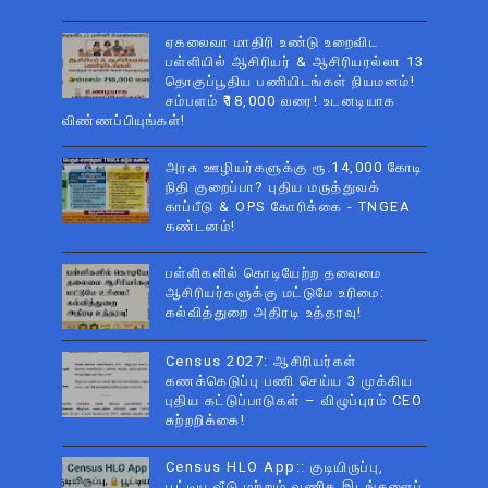
ஏகலைவா மாதிரி உண்டு உறைவிட
பள்ளியில் ஆசிரியர் & ஆசிரியரல்லா 13
தொகுப்பூதிய பணியிடங்கள் நியமனம்!
சம்பளம் ₹18,000 வரை! உடனடியாக
விண்ணப்பியுங்கள்!
அரசு ஊழியர்களுக்கு ரூ.14,000 கோடி
நிதி குறைப்பா? புதிய மருத்துவக்
காப்பீடு & OPS கோரிக்கை - TNGEA
கண்டனம்!
பள்ளிகளில் கொடியேற்ற தலைமை
ஆசிரியர்களுக்கு மட்டுமே உரிமை:
கல்வித்துறை அதிரடி உத்தரவு!
Census 2027: ஆசிரியர்கள்
கணக்கெடுப்பு பணி செய்ய 3 முக்கிய
புதிய கட்டுப்பாடுகள் – விழுப்புரம் CEO
சுற்றறிக்கை!
Census HLO App:: குடியிருப்பு,
பூட்டிய வீடு மற்றும் வணிக இடங்களைப்