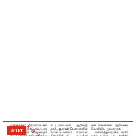
புதிய முதன்மை கல்வி அலுவலர் (CEO) நியமனம்! பள்ளிக் கல்வித்
ஆசிரியர்கள் கவனத்திற்கு! Census 2027 Duty: 28 மாவட்ட CEO &
TN CPS Teachers News: மறுநியமனம் பெற்ற ஆசிரியர்களுக்கு
TN Teachers Leave Rules: மருத்துவ விடுப்பு எடுக்கும் ஆசிரிய
மக்கள் தொகை கணக்கெடுப்பு பணி: ஆசிரியர்களுக்கு அரைநாள் O
ஆகஸ்ட் 10 பள்ளி குழந்தைகளுக்கு குடற்புழு நீக்க மாத்திரை! ம
TET