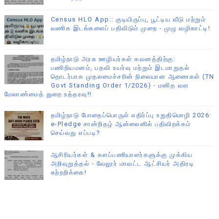
Census HLO App:: குடியிருப்பு, பூட்டிய வீடு மற்றும்
வணிக இடங்களைப் பதிவிடும் முறை - முழு வழிகாட்டி!
தமிழ்நாடு அரசு ஊழியர்கள் கவனத்திற்கு:
பணிநியமனம், பதவி உயர்வு மற்றும் இடமாறுதல்
தொடர்பாக முதலமைச்சரின் நிலையான ஆணைகள் (TN
Govt Standing Order 1/2026) - மனித வள
மேலாண்மைத் துறை உத்தரவு!!
தமிழ்நாடு போதைப்பொருள் எதிர்ப்பு உறுதிமொழி 2026:
e-Pledge சான்றிதழ் ஆன்லைனில் பதிவிறக்கம்
செய்வது எப்படி?
ஆசிரியர்கள் & களப்பணியாளர்களுக்கு முக்கிய
அறிவுறுத்தல் - வேலூர் மாவட்ட ஆட்சியர் அதிரடி
சுற்றறிக்கை!