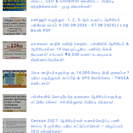
மாவட்ட CEO & Collector வெளியிட்ட அதிரடி
சுற்றறிக்கைகள் - முழு விவரங்கள்!
எண்ணும் எழுத்தும்: 1, 2, 3-ஆம் வகுப்பு ஆசிரியர்
பதிவேடு வாரம் 9 (03.08.2026 - 07.08.2026) | Log
Book PDF
ஏகலைவா மாதிரி உண்டு உறைவிட பள்ளியில் ஆசிரியர் &
ஆசிரியரல்லா 13 தொகுப்பூதிய பணியிடங்கள்
நியமனம்! சம்பளம் ₹18,000 வரை! உடனடியாக
விண்ணப்பியுங்கள்!
அரசு ஊழியர்களுக்கு ரூ.14,000 கோடி நிதி குறைப்பா?
புதிய மருத்துவக் காப்பீடு & OPS கோரிக்கை - TNGEA
கண்டனம்!
பள்ளிகளில் கொடியேற்ற தலைமை ஆசிரியர்களுக்கு
மட்டுமே உரிமை: கல்வித்துறை அதிரடி உத்தரவு!
Census 2027: ஆசிரியர்கள் கணக்கெடுப்பு பணி
செய்ய 3 முக்கிய புதிய கட்டுப்பாடுகள் – விழுப்புரம்
CEO சுற்றறிக்கை!