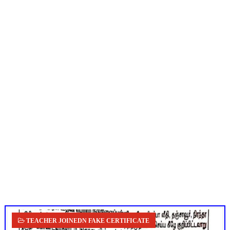
பள்ளி மாணவர்களுக்கு 4 செட் இலவச சீருடை: EMIS தளத்தில் வி
TN SSLC Supplementary Result 2026: 10-ஆம் வகுப்பு துணைத் தே
நாளை ஆகஸ்ட் 6ஆம் தேதி உள்ளூர் விடுமுறை அறிவிக்கப்பட்டுள்ள
July 2026 Pay Slip Download: IFHRMS களஞ்சியம் வலைதளத்தி
Census 2026: HLO செயலியைப் பயன்படுத்தும் கணக்கெடுப்பாளர்
TEACHER JOINEDN FAKE CERTIFICATE