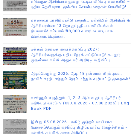
எடுக்கும் ஆசிரியர்களுக்கு ஈட்டிய விடுப்பு கணக்கீடு –
புதிய தெளிவுரை: முக்கிய செயல்முறைகள் வெளியீடு!
ஏகலைவா மாதிரி உண்டு உறைவிட பள்ளியில் ஆசிரியர் &
ஆசிரியரல்லா 13 தொகுப்பூதிய பணியிடங்கள்
நியமனம்! சம்பளம் ₹18,000 வரை! உடனடியாக
விண்ணப்பியுங்கள்!
மக்கள் தொகை கணக்கெடுப்பு 2027:
ஆசிரியர்களுக்கு புதிய நேரக் கட்டுப்பாடு! கடலூர்
முதன்மை கல்வி அலுவலர் அதிரடி அறிவிப்பு
ஆடிப்பெருக்கு 2026: ஆடி 18 நன்னாள் சிறப்புகள்,
தாலிச் சரடு மாற்றும் நேரம் மற்றும் வழிபாட்டு முறைகள்!
எண்ணும் எழுத்தும்: 1, 2, 3-ஆம் வகுப்பு ஆசிரியர்
பதிவேடு வாரம் 9 (03.08.2026 - 07.08.2026) | Log
Book PDF
இன்று 05.08.2026 - மகிழ் முற்றம் வாயிலாக
போதைப்பொருள் எதிர்ப்பு விழிப்புணர்வு நிகழ்ச்சிகள் -
பள்ளிக் கல்வித் துறை அறிவிப்பு!