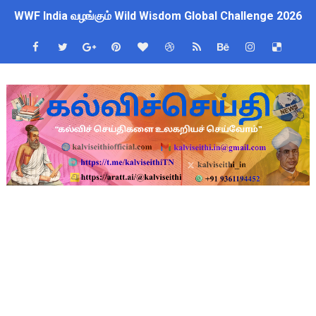
WWF India வழங்கும் Wild Wisdom Global Challenge 2026 ஆங்க
அரசு ஊழியர்களுக்கு ரூ.14,000 கோடி நிதி குறைப்பா? புதிய மர
தமிழகப் பள்ளிகளுக்கு முக்கிய அறிவிப்பு: ஆகஸ்ட் 10 தேசிய குட
Kalai Thiruvizha 2026 - 2027 Forms: கலைத் திருவிழா போட்ட
4th & 5th Standard Ennum Ezhuthum Term 1 Set 10 Lesso
2027 Census Duty for Teachers: புதுக்கோட்டை CEO வெளியிட்
Census 2027: கோவை பள்ளி ஆசிரியர்களுக்கு காலை, மாலை நேரங
திருவண்ணாமலை CEO அதிரடி உத்தரவு: முழு நாள் மக்கள் தொகை க
இராணிப்பேட்டை: ஆசிரியர்களுக்கு அரை நாள் OD அனுமதி! மக்க
அரசு உதவிபெறும் பள்ளி பட்டதாரி ஆசிரியர் வேலைவாய்ப்பு 2026 -