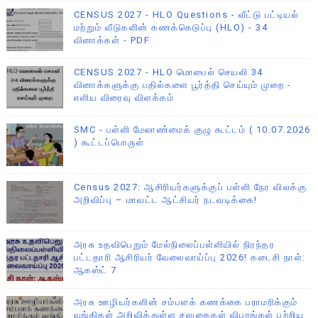
CENSUS 2027 - HLO Questions - வீட்டு பட்டியல்
மற்றும் வீடுகளின் கணக்கெடுப்பு (HLO) - 34
வினாக்கள் - PDF
CENSUS 2027 - HLO மொபைல் செயலி 34
வினாக்களுக்கு பதில்களை பூர்த்தி செய்யும் முறை -
எளிய விரைவு விளக்கம்
SMC - பள்ளி மேலாண்மைக் குழு கூட்டம் ( 10.07.2026
) கூட்டப்பொருள்
Census 2027: ஆசிரியர்களுக்குப் பள்ளி நேர விலக்கு
அறிவிப்பு – மாவட்ட ஆட்சியர் நடவடிக்கை!
அரசு உதவிபெறும் மேல்நிலைப்பள்ளியில் நிரந்தர
பட்டதாரி ஆசிரியர் வேலைவாய்ப்பு 2026! கடைசி நாள்:
ஆகஸ்ட் 7
அரசு ஊழியர்களின் சம்பளக் கணக்கை பராமரிக்கும்
வங்கிகள் அறிவித்துள்ள சலுகைகள் விபரங்கள் பற்றிய