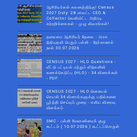
ஆசிரியர்கள் கவனத்திற்கு! Census
2027 Duty: 28 மாவட்ட CEO &
Collector வெளியிட்ட அதிரடி
சுற்றறிக்கைகள் - முழு விவரங்கள்!
தலைமை ஆசிரியர் தேவை - அரசு
நிதியுதவி பெறும் பள்ளி - நேர்காணல்
நாள் 30.07.2026
CENSUS 2027 - HLO Questions -
வீட்டு பட்டியல் மற்றும் வீடுகளின்
கணக்கெடுப்பு (HLO) - 34 வினாக்கள்
- PDF
CENSUS 2027 - HLO மொபைல்
செயலி 34 வினாக்களுக்கு பதில்களை
பூர்த்தி செய்யும் முறை - எளிய விரைவு
விளக்கம்
SMC - பள்ளி மேலாண்மைக் குழு
கூட்டம் ( 10.07.2026 ) கூட்டப்பொருள்