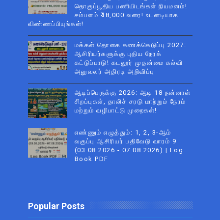
தொகுப்பூதிய பணியிடங்கள் நியமனம்!
சம்பளம் ₹18,000 வரை! உடனடியாக
விண்ணப்பியுங்கள்!
மக்கள் தொகை கணக்கெடுப்பு 2027:
ஆசிரியர்களுக்கு புதிய நேரக்
கட்டுப்பாடு! கடலூர் முதன்மை கல்வி
அலுவலர் அதிரடி அறிவிப்பு
ஆடிப்பெருக்கு 2026: ஆடி 18 நன்னாள்
சிறப்புகள், தாலிச் சரடு மாற்றும் நேரம்
மற்றும் வழிபாட்டு முறைகள்!
எண்ணும் எழுத்தும்: 1, 2, 3-ஆம்
வகுப்பு ஆசிரியர் பதிவேடு வாரம் 9
(03.08.2026 - 07.08.2026) | Log
Book PDF
Popular Posts