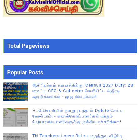
Total Pageviews
Popular Posts
ஆசிரியர்கள் கவனத்திற்கு! Census 2027 Duty: 28
மாவட்ட CEO & Collector வெளியிட்ட அதிரடி
சுற்றறிக்கைகள் - முழு விவரங்கள்!
HLO செயலியில் தவறு நடந்தால் Delete செய்ய
வேண்டாம்! - கணக்கெடுப்பாளர்கள் மற்றும்
மேற்பார்வையாளர்களுக்கு முக்கிய எச்சரிக்கை!
TN Teachers Leave Rules: மருத்துவ விடுப்பு