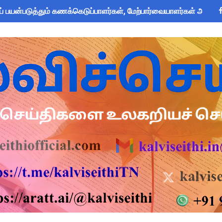
பயன்படுத்தும் கணக்கெடுப்பாளர்கள், மேற்பார்வையாளர்கள் அறிய வ
om Global Challenge 2026 ஆங்கில வினாடி வினா போட்டி! 6-9 வகுப
 கோடி நிதி குறைப்பா? புதிய மருத்துவக் காப்பீடு & OPS கோரிக்கை
அறிவிப்பு: ஆகஸ்ட் 10 தேசிய குடற்புழு நீக்க நாள் - அல்பெண்டசோல்
 Forms: கலைத் திருவிழா போட்டிகளுக்கான அனைத்து Excel & Word 
zhuthum Term 1 Set 10 Lesson Plan August 2026 - Download
rs: புதுக்கோட்டை CEO வெளியிட்ட அவசர சுற்றறிக்கை - முழு விவர
ரியர்களுக்கு காலை, மாலை நேரங்களில் கணக்கெடுப்பு பணி செய்ய அ
தரவு: முழு நாள் மக்கள் தொகை கணக்கெடுப்பு பணிக்குத் தடை! ஆசி
்கு அரை நாள் OD அனுமதி! மக்கள் தொகை கணக்கெடுப்பு பணி சுற்ற