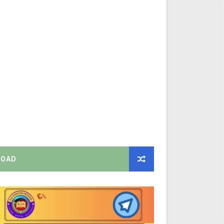
ிண்ணப்பியுங்கள்!
ியை சஸ்பெண்ட்!
்றறிக்கைகள் - முழு விவரங்கள்!
்துறை அதிரடி தெளிவுரை உத்தரவு!
ு – புதிய தெளிவுரை: முக்கிய செயல்முறைகள் வெளியீடு!
OAD
!
2026 அன்று நடைபெறுகிறது - நிகழ்ச்சி நிரல் மற்றும் முக்கிய தே
EO சுற்றறிக்கை வெளியீடு