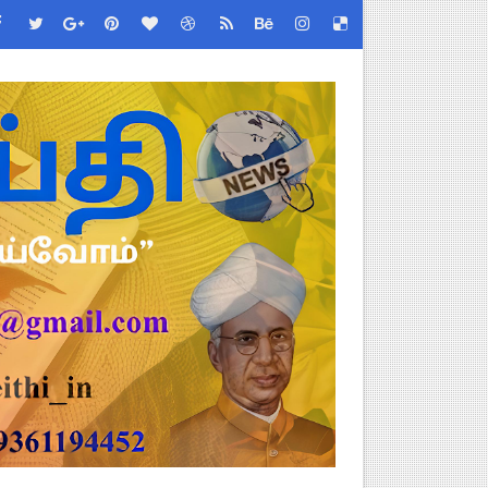
ேண்டிய முக்கிய விதிகள்!
்பு மாணவர்கள் பங்கேற்க தமிழ்நாடு பள்ளிக்கல்வி இணை இயக்குநர் 
 - TNGEA கண்டனம்!
 (Albendazole 400 mg) மாத்திரை வழங்க பள்ளிக்கல்வித்துறை முக்கி
படிவங்கள் ஒரே லிங்க்கில்!
 Link
ங்கள்!
னுமதி - ஆட்சியர் சுற்றறிக்கை!
ரியர்களுக்கு புதிய விதிகள்!
றிக்கை வெளியீடு!