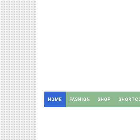
அரசு உதவிபெறும் பள்ளி பட்டதார
ஆடித் திருவாதிரை 2026: ஆகஸ்ட்
அரசுப் பள்ளியில் கழிவறை கதவ
புதிய முதன்மை கல்வி அலுவலர் (
ஆசிரியர்கள் கவனத்திற்கு! Cen
TN CPS Teachers News: மறுநி
TN Teachers Leave Rules: மருத
HOME
FASHION
SHOP
SHORTC
Census 2027: ஆசிரியர்களுக்கு
TN Budget Assembly Schedule 
நாமக்கல் மாவட்டம்: மக்கள் தொக