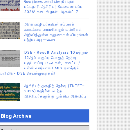
மேல்நிலைப்பள்ளியில் நிரந்தர
பட்டதாரி ஆசிரியர் வேலைவாய்ப்பு
2026! கடைசி நாள்: ஆகஸ்ட் 7
அரசு ஊழியர்களின் சம்பளக்
கணக்கை பராமரிக்கும் வங்கிகள்
அறிவித்துள்ள சலுகைகள் விபரங்கள்
பற்றிய அரசாணை.
DSE - Result Analysis 10 மற்றும்
12ஆம் வகுப்பு பொதுத் தேர்வு
பகுப்பாய்வு முடிவுகள், மாவட்ட /
பள்ளி வாரியாக EMIS தளத்தில்
ெளியீடு - DSE செயல்முறைகள்!
ஆசிரியர் தகுதித் தேர்வு (TNTET–
2025) தேர்ச்சி பெற்ற
ஆசிரியர்களுக்கு முக்கிய அறிவிப்பு
Blog Archive