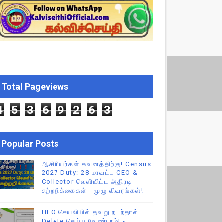
 வேலைவாய்ப்பு, மகளிர் நலன் & புதிய திட்டங்களின் முழு அறிவிப்ப
கக் கல்வித் துறை சுற்றறிக்கை!
க மதிப்பெண் சான்றிதழ் பதிவிறக்கம் செய்வது எப்படி? DGE முக்கிய
Total Pageviews
் செய்யும் முறை!
4
5
3
6
9
2
6
3
Popular Posts
ஆசிரியர்கள் கவனத்திற்கு! Census
2027 Duty: 28 மாவட்ட CEO &
Collector வெளியிட்ட அதிரடி
சுற்றறிக்கைகள் - முழு விவரங்கள்!
HLO செயலியில் தவறு நடந்தால்
Delete செய்ய வேண்டாம்! -