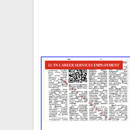
TN Budget 2026-2027 Highlight
பள்ளி மாணவர்களுக்கு 4 செட் இ
TN SSLC Supplementary Result 
நாளை ஆகஸ்ட் 6ஆம் தேதி உள்ளூர
July 2026 Pay Slip Download
TN CAREER SERVICES EMPLOYMENT