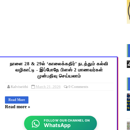
s: மாணவர்களுக்கு இலவச லேப்டாப், சைக்கிள் & AI பயிற்சி - கல்வி,
லவச சீருடை: EMIS தளத்தில் விவரங்களை பதிவிட அவகாசம்! - தொடக்
2026: 10-ஆம் வகுப்பு துணைத் தேர்வு முடிவுகள் வெளியீடு! தற்காலி
் விடுமுறை அறிவிக்கப்பட்டுள்ள 2 மாவட்டங்கள்
: IFHRMS களஞ்சியம் வலைதளத்தில் ஜூலை மாத சம்பள சீட் டவுன்லோட
நாளை 28 & 29ல் ‘காலைக்கதிர்’ நடத்தும் கல்வி
வழிகாட்டி - இப்போதே பிளஸ் 2 மாணவர்கள்
முன்பதிவு செய்யலாம்
Kalviseithi
March 21, 2026
0 Comments
Read More
Read more »
FOLLOW OUR CHANNEL ON
WhatsApp