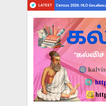
LATEST
Census 2026: HLO செயலியைப் 
WWF India வழங்கும் Wild Wisd
அரசு ஊழியர்களுக்கு ரூ.14,000
தமிழகப் பள்ளிகளுக்கு முக்கிய 
Kalai Thiruvizha 2026 - 2027
4th & 5th Standard Ennum E
2027 Census Duty for Teache
Census 2027: கோவை பள்ளி ஆசி
திருவண்ணாமலை CEO அதிரடி உத்
இராணிப்பேட்டை: ஆசிரியர்களுக