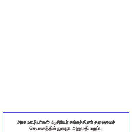
TN SSLC Supplementary Result 2026: 10-ஆம் வகுப்பு துணைத் தே
நாளை ஆகஸ்ட் 6ஆம் தேதி உள்ளூர் விடுமுறை அறிவிக்கப்பட்டுள்ள
ஒருங்கிணைந்த பள்ளிக் கல்வியின் மாநிலத் திட்ட இயக்குநர் Dr.
தமிழ்நாடு அரசு ஊழியர்கள் கவனத்திற்கு: பணிநியமனம், பதவி
அரசு உதவிபெறும் பள்ளி பட்டதாரி ஆசிரியர் வேலைவாய்ப்பு 2026 -
அரசு ஊழியர்கள்/ ஆசிரியர் சங்கத்தினர் தலைமைச்
செயலகத்தில் நுழைய அனுமதி மறுப்பு.