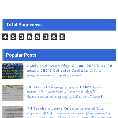
Total Pageviews
4
5
3
6
5
3
6
8
Popular Posts
ஆசிரியர்கள் கவனத்திற்கு! Census 2027 Duty: 28
மாவட்ட CEO & Collector வெளியிட்ட அதிரடி
சுற்றறிக்கைகள் - முழு விவரங்கள்!
HLO செயலியில் தவறு நடந்தால் Delete செய்ய
வேண்டாம்! - கணக்கெடுப்பாளர்கள் மற்றும்
மேற்பார்வையாளர்களுக்கு முக்கிய எச்சரிக்கை!
TN Teachers Leave Rules: மருத்துவ விடுப்பு
எடுக்கும் ஆசிரியர்களுக்கு ஈட்டிய விடுப்பு கணக்கீடு –
புதிய தெளிவுரை: முக்கிய செயல்முறைகள் வெளியீடு!