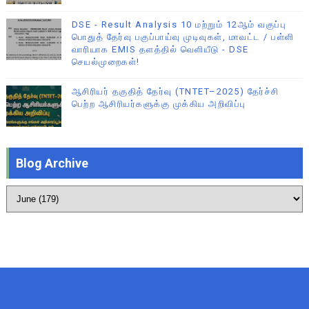
DSE - Result Analysis 10 மற்றும் 12ஆம் வகுப்பு
பொதுத் தேர்வு பகுப்பாய்வு முடிவுகள், மாவட்ட / பள்ளி
வாரியாக EMIS தளத்தில் வெளியீடு - DSE
செயல்முறைகள்!
ஆசிரியர் தகுதித் தேர்வு (TNTET–2025) தேர்ச்சி
பெற்ற ஆசிரியர்களுக்கு முக்கிய அறிவிப்பு
Blog Archive