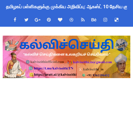
தமிழகப் பள்ளிகளுக்கு முக்கிய அறிவிப்பு: ஆகஸ்ட் 10 தேசிய குட
பள்ளி மாணவர்களுக்குப் பிரம்மாண்ட வினாடி வினா போட்டி 2026! வ
இராணிப்பேட்டை: ஆசிரியர்களுக்கு அரை நாள் OD அனுமதி! மக்க
Kalai Thiruvizha 2026 - 2027 Forms: கலைத் திருவிழா போட்ட
July 2026 Pay Slip Download: IFHRMS களஞ்சியம் வலைதளத்தி
4th & 5th Standard Ennum Ezhuthum Term 1 Set 10 Lesso
2027 Census Duty for Teachers: புதுக்கோட்டை CEO வெளியிட்
Census 2027: கோவை பள்ளி ஆசிரியர்களுக்கு காலை, மாலை நேரங
திருவண்ணாமலை CEO அதிரடி உத்தரவு: முழு நாள் மக்கள் தொகை க
ஆடித் திருவாதிரை 2026: ஆகஸ்ட் 10 உள்ளூர் விடுமுறை - முழு வி