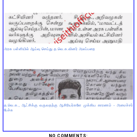
அரசு பள்ளியில் ஆய்வு செய்து த.வெ.க.வினர் அலப்பறை
த.வெ.க., ஆட்சிக்கு வருவதற்கு ஆசிரியர்களே முக்கிய காரணம் - அமைச்சர்
பேச்சு
NO COMMENTS: