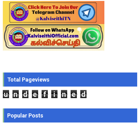
Total Pageviews
u
n
d
e
f
i
n
e
d
Popular Posts