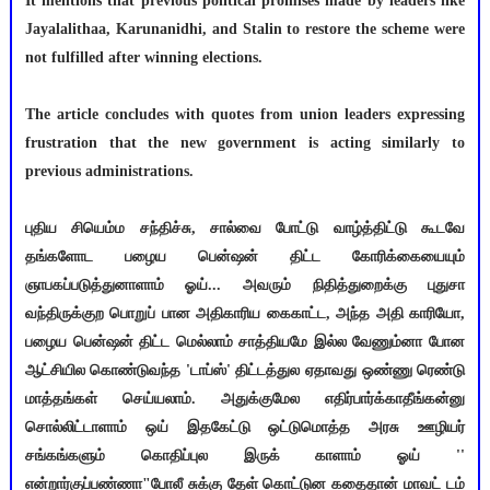
It mentions that previous political promises made by leaders like
Jayalalithaa, Karunanidhi, and Stalin to restore the scheme were
not fulfilled after winning elections.
The article concludes with quotes from union leaders expressing
frustration that the new government is acting similarly to
previous administrations.
புதிய சியெம்ம சந்திச்சு, சால்வை போட்டு வாழ்த்திட்டு கூடவே
தங்களோட பழைய பென்ஷன் திட்ட கோரிக்கையையும்
ஞாபகப்படுத்துனாளாம் ஓய்... அவரும் நிதித்துறைக்கு புதுசா
வந்திருக்குற பொறுப் பான அதிகாரிய கைகாட்ட, அந்த அதி காரியோ,
பழைய பென்ஷன் திட்ட மெல்லாம் சாத்தியமே இல்ல வேணும்னா போன
ஆட்சியில கொண்டுவந்த 'டாப்ஸ்' திட்டத்துல ஏதாவது ஒண்ணு ரெண்டு
மாத்தங்கள் செய்யலாம். அதுக்குமேல எதிர்பார்க்காதீங்கன்னு
சொல்லிட்டாளாம் ஒய் இதகேட்டு ஒட்டுமொத்த அரசு ஊழியர்
சங்கங்களும் கொதிப்புல இருக் காளாம் ஓய் ''
என்றார்குப்பண்ணா"போலீ சுக்கு தேள் கொட்டுன கதைதான் மாவட் டம்