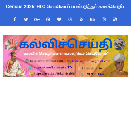
Census 2026: HLO செயலியைப் பயன்படுத்தும் கணக்கெடுப்பாளர்
WWF India வழங்கும் Wild Wisdom Global Challenge 2026 ஆங்க
அரசு ஊழியர்களுக்கு ரூ.14,000 கோடி நிதி குறைப்பா? புதிய மர
தமிழகப் பள்ளிகளுக்கு முக்கிய அறிவிப்பு: ஆகஸ்ட் 10 தேசிய குட
Kalai Thiruvizha 2026 - 2027 Forms: கலைத் திருவிழா போட்ட
4th & 5th Standard Ennum Ezhuthum Term 1 Set 10 Lesso
2027 Census Duty for Teachers: புதுக்கோட்டை CEO வெளியிட்
Census 2027: கோவை பள்ளி ஆசிரியர்களுக்கு காலை, மாலை நேரங
திருவண்ணாமலை CEO அதிரடி உத்தரவு: முழு நாள் மக்கள் தொகை க
இராணிப்பேட்டை: ஆசிரியர்களுக்கு அரை நாள் OD அனுமதி! மக்க