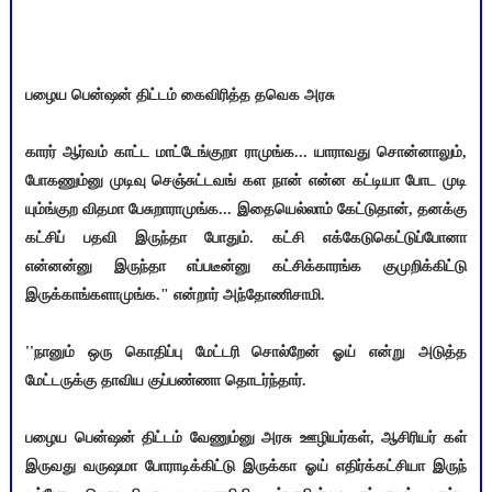
பழைய பென்ஷன் திட்டம் கைவிரித்த தவெக அரசு
காரர் ஆர்வம் காட்ட மாட்டேங்குறா ராமுங்க... யாராவது சொன்னாலும்,
போகணும்னு முடிவு செஞ்சுட்டவங் கள நான் என்ன கட்டியா போட முடி
யும்ங்குற விதமா பேசுறாராமுங்க... இதையெல்லாம் கேட்டுதான், தனக்கு
கட்சிப் பதவி இருந்தா போதும். கட்சி எக்கேடுகெட்டுப்போனா
என்னன்னு இருந்தா எப்படீன்னு கட்சிக்காரங்க குமுறிக்கிட்டு
இருக்காங்களாமுங்க." என்றார் அந்தோணிசாமி.
''நானும் ஒரு கொதிப்பு மேட்டரி சொல்றேன் ஓய் என்று அடுத்த
மேட்டருக்கு தாவிய குப்பண்ணா தொடர்ந்தார்.
பழைய பென்ஷன் திட்டம் வேணும்னு அரசு ஊழியர்கள், ஆசிரியர் கள்
இருவது வருஷமா போராடிக்கிட்டு இருக்கா ஓய் எதிர்க்கட்சியா இருந்