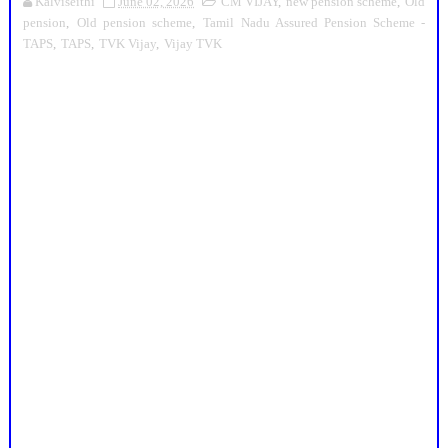
Kalviseithi
June 02, 2026
CM VIJAY
,
new pension scheme
,
Old
pension
,
Old pension scheme
,
Tamil Nadu Assured Pension Scheme -
TAPS
,
TAPS
,
TVK Vijay
,
Vijay TVK