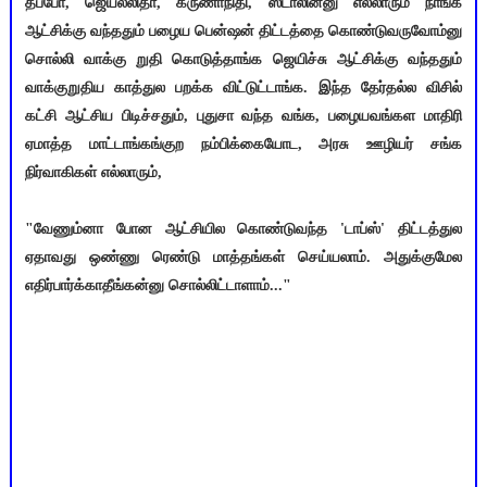
தப்போ, ஜெயலலிதா, கருணாநிதி, ஸ்டாலின்னு எல்லாரும் நாங்க
ஆட்சிக்கு வந்ததும் பழைய பென்ஷன் திட்டத்தை கொண்டுவருவோம்னு
சொல்லி வாக்கு றுதி கொடுத்தாங்க ஜெயிச்சு ஆட்சிக்கு வந்ததும்
வாக்குறுதிய காத்துல பறக்க விட்டுட்டாங்க. இந்த தேர்தல்ல விசில்
கட்சி ஆட்சிய பிடிச்சதும், புதுசா வந்த வங்க, பழையவங்கள மாதிரி
ஏமாத்த மாட்டாங்கங்குற நம்பிக்கையோட, அரசு ஊழியர் சங்க
நிர்வாகிகள் எல்லாரும்,
"வேணும்னா போன ஆட்சியில கொண்டுவந்த 'டாப்ஸ்' திட்டத்துல
ஏதாவது ஒண்ணு ரெண்டு மாத்தங்கள் செய்யலாம். அதுக்குமேல
எதிர்பார்க்காதீங்கன்னு சொல்லிட்டாளாம்..."