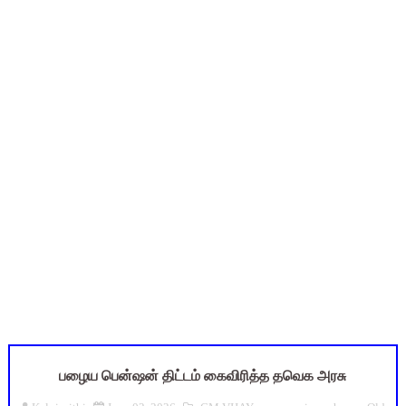
TN Budget 2026-2027 Highlights: மாணவர்களுக்கு இலவச லேப்டாப
பள்ளி மாணவர்களுக்கு 4 செட் இலவச சீருடை: EMIS தளத்தில் வி
TN SSLC Supplementary Result 2026: 10-ஆம் வகுப்பு துணைத் தே
நாளை ஆகஸ்ட் 6ஆம் தேதி உள்ளூர் விடுமுறை அறிவிக்கப்பட்டுள்ள
July 2026 Pay Slip Download: IFHRMS களஞ்சியம் வலைதளத்தி
பழைய பென்ஷன் திட்டம் கைவிரித்த தவெக அரசு