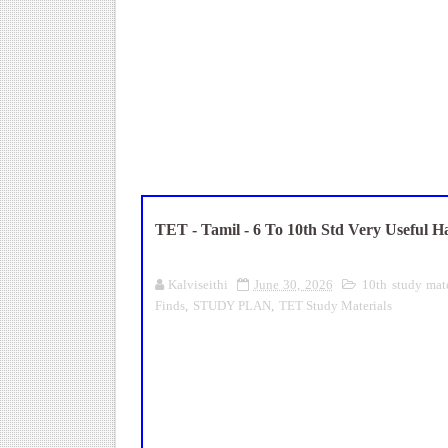
UGTRB English Unit 4 Importa
மகிழ் முற்றம் பதிவேடு PDF |
Census 2027: ஆசிரியர்கள் கணக்க
ஆசிரியர்கள் & களப்பணியாளர்களு
TN Teachers Leave Rules: மருத
TET - Tamil - 6 To 10th Std Very Useful Ha
Kalviseithi
June 30, 2026
10th study mate
Finds
,
STUDY PLAN
,
TET Study Materials