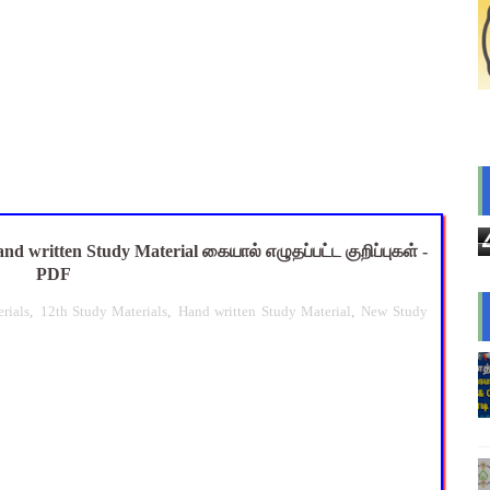
nt Questions with Answers PDF Download | ஆசிரியர் தேர்வு குற
 Magizh Mutram Register PDF Free Download
ெடுப்பு பணி செய்ய 3 முக்கிய புதிய கட்டுப்பாடுகள் – விழுப்புரம் 
க்கு முக்கிய அறிவுறுத்தல் - வேலூர் மாவட்ட ஆட்சியர் அதிரடி சுற்ற
்துவ விடுப்பு எடுக்கும் ஆசிரியர்களுக்கு ஈட்டிய விடுப்பு கணக்கீட
nd written Study Material கையால் எழுதப்பட்ட குறிப்புகள் -
PDF
rials
,
12th Study Materials
,
Hand written Study Material
,
New Study