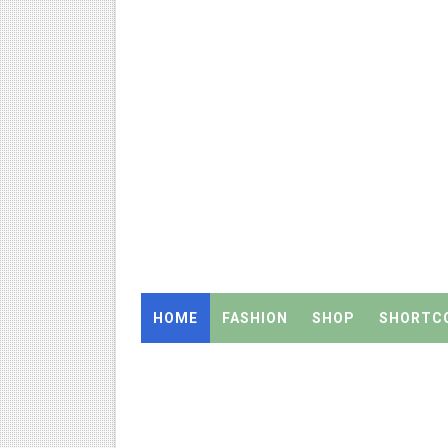
தமிழ்நாடு அரசு ஊழியர்கள் கவ
திருவண்ணாமலை CEO அதிரடி உத்
2027 Census Duty for Teache
இராணிப்பேட்டை: ஆசிரியர்களுக
Census 2027: கோவை பள்ளி ஆசி
Census 2027: ஆசிரியர்களுக்கு அ
Census 2027: திருவள்ளூர் மாவ
HOME
FASHION
SHOP
SHORTC
Census 2027: ஆசிரியர்களுக்கு 
TET வழக்கு: மதுரை உயர்நீதிமன
அரசு ஊழியர்கள் கவனத்திற்கு: ஓய