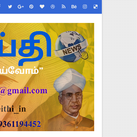
!
்துறை அதிரடி தெளிவுரை உத்தரவு!
2026 அன்று நடைபெறுகிறது - நிகழ்ச்சி நிரல் மற்றும் முக்கிய தே
்றறிக்கைகள் - முழு விவரங்கள்!
EO சுற்றறிக்கை வெளியீடு
 வேலைவாய்ப்பு, மகளிர் நலன் & புதிய திட்டங்களின் முழு அறிவிப்ப
கக் கல்வித் துறை சுற்றறிக்கை!
க மதிப்பெண் சான்றிதழ் பதிவிறக்கம் செய்வது எப்படி? DGE முக்கிய
திட்ட இயக்குநராக கலைச்செல்வி மோகன், IAS நியமனம் - அரசாணை வெளி