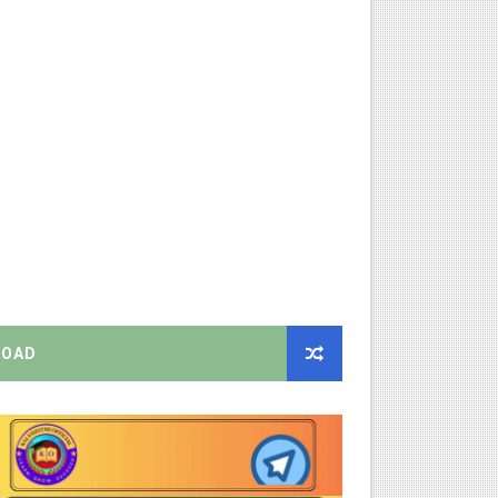
்பாக முதலமைச்சரின் நிலையான ஆணைகள் (TN Govt Standing Order 
ரியர்களுக்கு புதிய விதிகள்!
ங்கள்!
றிக்கை வெளியீடு!
னுமதி - ஆட்சியர் சுற்றறிக்கை!
EO வெளியிட்ட முக்கிய அறிவிப்பு!
OAD
ற்றறிக்கை!
ஆணையிடு!
திமன்ற முழு அமர்வு தீர்ப்பு விவரங்கள்!