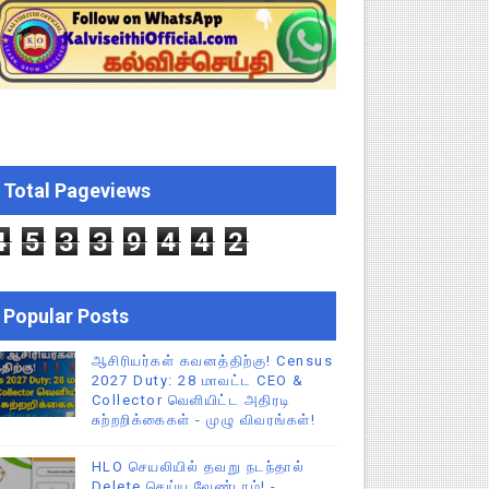
ிப்புகள்
CEO சுற்றறிக்கை!
றிக்கை!
Total Pageviews
ு – புதிய தெளிவுரை: முக்கிய செயல்முறைகள் வெளியீடு!
4
5
3
3
9
4
4
2
Popular Posts
ஆசிரியர்கள் கவனத்திற்கு! Census
2027 Duty: 28 மாவட்ட CEO &
Collector வெளியிட்ட அதிரடி
சுற்றறிக்கைகள் - முழு விவரங்கள்!
HLO செயலியில் தவறு நடந்தால்
Delete செய்ய வேண்டாம்! -