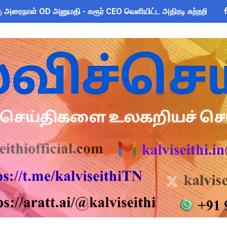
 அரைநாள் OD அனுமதி - கரூர் CEO வெளியிட்ட அதிரடி சுற்றறிக்கை
யமனம் பெற்ற ஆசிரியர்களுக்கு ஊதியம் & நிலுவைத்தொகை - நிதித
2026: பள்ளிக்கல்வித்துறை மீதான மானிய கோரிக்கை விவாதம் 24.08.
sus 2027 Duty: 28 மாவட்ட CEO & Collector வெளியிட்ட அதிரடி சுற
ை கணக்கெடுப்பு 2027 - ஆசிரியர்களுக்கு முக்கிய வழிகாட்டுதல்! C
s: மாணவர்களுக்கு இலவச லேப்டாப், சைக்கிள் & AI பயிற்சி - கல்வி,
லவச சீருடை: EMIS தளத்தில் விவரங்களை பதிவிட அவகாசம்! - தொடக்
2026: 10-ஆம் வகுப்பு துணைத் தேர்வு முடிவுகள் வெளியீடு! தற்காலி
் விடுமுறை அறிவிக்கப்பட்டுள்ள 2 மாவட்டங்கள்
ன் மாநிலத் திட்ட இயக்குநர் Dr.M.ஆர்த்தி, IAS மாற்றம் - புதிய 