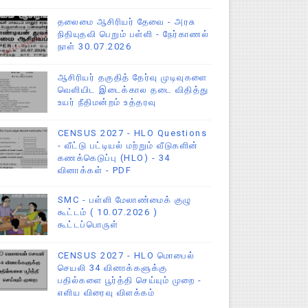
தலைமை ஆசிரியர் தேவை - அரசு
நிதியுதவி பெறும் பள்ளி - நேர்காணல்
நாள் 30.07.2026
ஆசிரியர் தகுதித் தேர்வு முடிவுகளை
வெளியிட இடைக்கால தடை விதித்து
உயர் நீதிமன்றம் உத்தரவு
CENSUS 2027 - HLO Questions
- வீட்டு பட்டியல் மற்றும் வீடுகளின்
கணக்கெடுப்பு (HLO) - 34
வினாக்கள் - PDF
SMC - பள்ளி மேலாண்மைக் குழு
கூட்டம் ( 10.07.2026 )
கூட்டப்பொருள்
CENSUS 2027 - HLO மொபைல்
செயலி 34 வினாக்களுக்கு
பதில்களை பூர்த்தி செய்யும் முறை -
எளிய விரைவு விளக்கம்