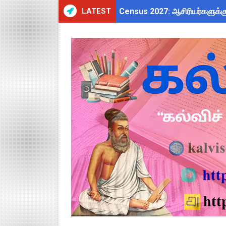
LATEST
Census 2027: ஆசிரியர்களுக்கு
TN CPS Teachers News: மறுநி
TN Budget Assembly Schedule 
ஆசிரியர்கள் கவனத்திற்கு! Cen
நாமக்கல் மாவட்டம்: மக்கள் தொக
TN Budget 2026-2027 Highlight
பள்ளி மாணவர்களுக்கு 4 செட் இ
TN SSLC Supplementary Result 
நாளை ஆகஸ்ட் 6ஆம் தேதி உள்ளூர
ஒருங்கிணைந்த பள்ளிக் கல்வியி