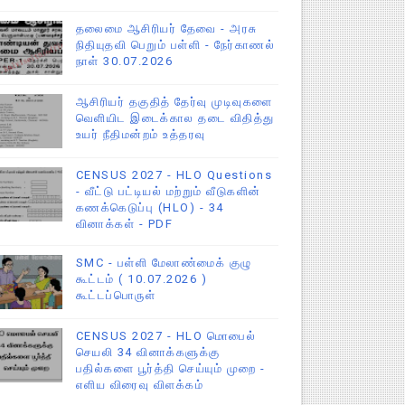
தலைமை ஆசிரியர் தேவை - அரசு
நிதியுதவி பெறும் பள்ளி - நேர்காணல்
நாள் 30.07.2026
ஆசிரியர் தகுதித் தேர்வு முடிவுகளை
வெளியிட இடைக்கால தடை விதித்து
உயர் நீதிமன்றம் உத்தரவு
CENSUS 2027 - HLO Questions
- வீட்டு பட்டியல் மற்றும் வீடுகளின்
கணக்கெடுப்பு (HLO) - 34
வினாக்கள் - PDF
SMC - பள்ளி மேலாண்மைக் குழு
கூட்டம் ( 10.07.2026 )
கூட்டப்பொருள்
CENSUS 2027 - HLO மொபைல்
செயலி 34 வினாக்களுக்கு
பதில்களை பூர்த்தி செய்யும் முறை -
எளிய விரைவு விளக்கம்