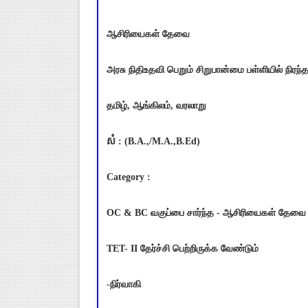
ஆசிரியைகள் தேவை
அரசு நிதிஉதவி பெறும் சிறுபான்மை பள்ளியில் நிரந்
தமிழ், ஆங்கிலம், வரலாறு
សំ : (B.A.,/Μ.Α.,B.Ed)
Category :
OC & BC வகுப்பை சார்ந்த - ஆசிரியைகள் தேவை
TET- II தேர்ச்சி பெற்றிருக்க வேண்டும்
-நிர்வாகி