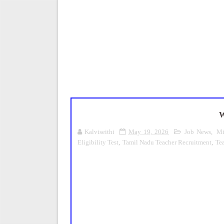
மகிழ் முற்றம் பதிவேடு PDF |
Census 2027: ஆசிரியர்கள் கணக்க
TN CPS Teachers News: மறுநி
ஆடித் திருவாதிரை 2026: ஆகஸ்ட்
TN Teachers Leave Rules: மருத
W
Kalviseithi
May 19, 2026
Job News
,
Mi
Eligibility Test
,
Tamil Nadu Teacher Recruitment
,
Tea