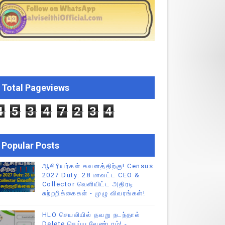
CEO சுற்றறிக்கை!
்துறை அதிரடி தெளிவுரை உத்தரவு!
Total Pageviews
ு – புதிய தெளிவுரை: முக்கிய செயல்முறைகள் வெளியீடு!
4
5
3
4
7
2
3
4
Popular Posts
ஆசிரியர்கள் கவனத்திற்கு! Census
2027 Duty: 28 மாவட்ட CEO &
Collector வெளியிட்ட அதிரடி
சுற்றறிக்கைகள் - முழு விவரங்கள்!
HLO செயலியில் தவறு நடந்தால்
Delete செய்ய வேண்டாம்! -