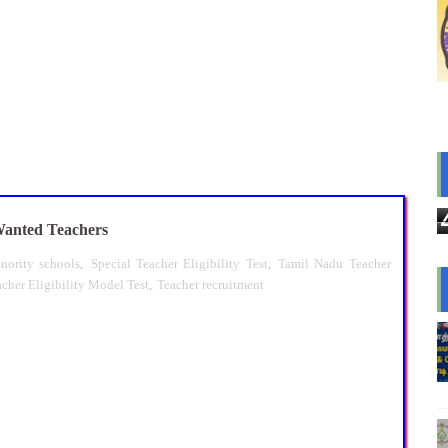
 Magizh Mutram Register PDF Free Download
ெடுப்பு பணி செய்ய 3 முக்கிய புதிய கட்டுப்பாடுகள் – விழுப்புரம் 
யமனம் பெற்ற ஆசிரியர்களுக்கு ஊதியம் & நிலுவைத்தொகை - நிதித
 10 உள்ளூர் விடுமுறை - முழு விவரங்கள்!
்துவ விடுப்பு எடுக்கும் ஆசிரியர்களுக்கு ஈட்டிய விடுப்பு கணக்கீட
anted Teachers
nority schools
,
Special Teacher Eligibility Test
,
Tamil Nadu Teacher
cher Eligibility Model Test
,
Teacher recruitment