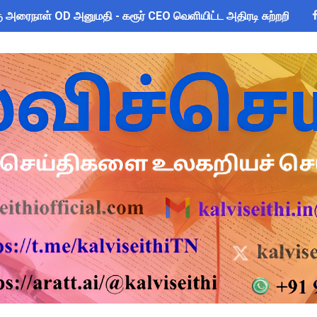
 அரைநாள் OD அனுமதி - கரூர் CEO வெளியிட்ட அதிரடி சுற்றறிக்கை
2026: பள்ளிக்கல்வித்துறை மீதான மானிய கோரிக்கை விவாதம் 24.08.
sus 2027 Duty: 28 மாவட்ட CEO & Collector வெளியிட்ட அதிரடி சுற
ை கணக்கெடுப்பு 2027 - ஆசிரியர்களுக்கு முக்கிய வழிகாட்டுதல்! C
s: மாணவர்களுக்கு இலவச லேப்டாப், சைக்கிள் & AI பயிற்சி - கல்வி,
லவச சீருடை: EMIS தளத்தில் விவரங்களை பதிவிட அவகாசம்! - தொடக்
2026: 10-ஆம் வகுப்பு துணைத் தேர்வு முடிவுகள் வெளியீடு! தற்காலி
் விடுமுறை அறிவிக்கப்பட்டுள்ள 2 மாவட்டங்கள்
ன் மாநிலத் திட்ட இயக்குநர் Dr.M.ஆர்த்தி, IAS மாற்றம் - புதிய 
னத்திற்கு: பணிநியமனம், பதவி உயர்வு மற்றும் இடமாறுதல் தொடர