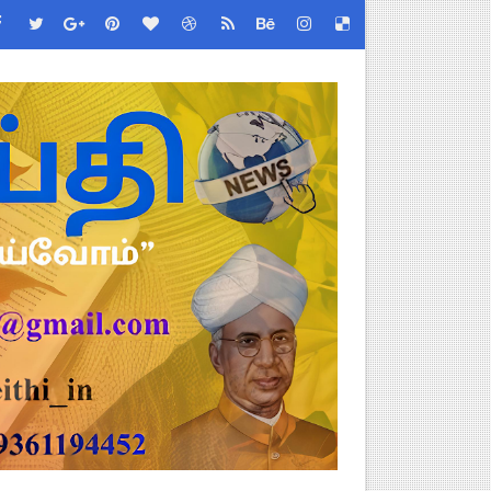
!
2026 அன்று நடைபெறுகிறது - நிகழ்ச்சி நிரல் மற்றும் முக்கிய தே
்றறிக்கைகள் - முழு விவரங்கள்!
EO சுற்றறிக்கை வெளியீடு
 வேலைவாய்ப்பு, மகளிர் நலன் & புதிய திட்டங்களின் முழு அறிவிப்ப
கக் கல்வித் துறை சுற்றறிக்கை!
க மதிப்பெண் சான்றிதழ் பதிவிறக்கம் செய்வது எப்படி? DGE முக்கிய
திட்ட இயக்குநராக கலைச்செல்வி மோகன், IAS நியமனம் - அரசாணை வெளி
்பாக முதலமைச்சரின் நிலையான ஆணைகள் (TN Govt Standing Order 