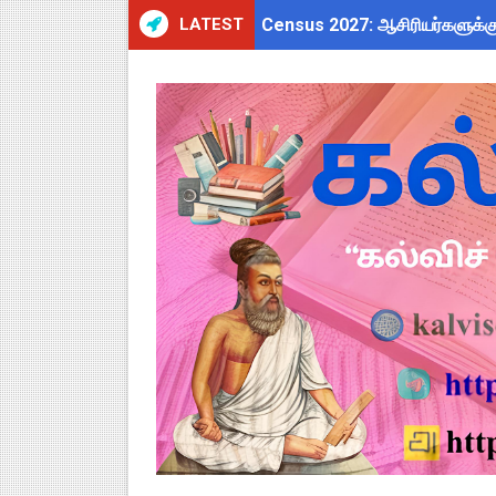
LATEST
Census 2027: ஆசிரியர்களுக்கு
TN Budget Assembly Schedule 
ஆசிரியர்கள் கவனத்திற்கு! Cen
நாமக்கல் மாவட்டம்: மக்கள் தொக
TN Budget 2026-2027 Highlight
பள்ளி மாணவர்களுக்கு 4 செட் இ
TN SSLC Supplementary Result 
நாளை ஆகஸ்ட் 6ஆம் தேதி உள்ளூர
ஒருங்கிணைந்த பள்ளிக் கல்வியி
தமிழ்நாடு அரசு ஊழியர்கள் கவ