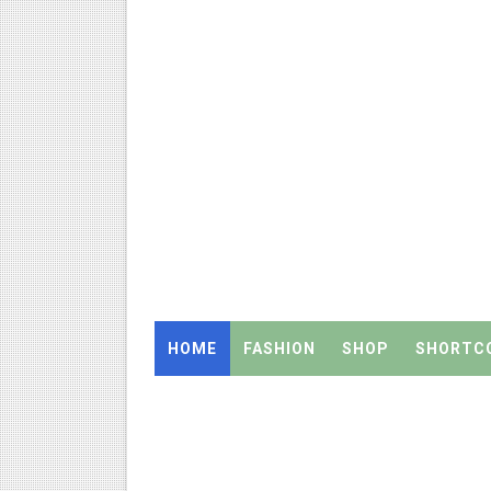
திருவண்ணாமலை CEO அதிரடி உத்
2027 Census Duty for Teache
இராணிப்பேட்டை: ஆசிரியர்களுக
Census 2027: கோவை பள்ளி ஆசி
Census 2027: ஆசிரியர்களுக்கு அ
Census 2027: திருவள்ளூர் மாவ
Census 2027: ஆசிரியர்களுக்கு 
HOME
FASHION
SHOP
SHORTC
TET வழக்கு: மதுரை உயர்நீதிமன
அரசு ஊழியர்கள் கவனத்திற்கு: ஓய
UGTRB English Unit 4 Importa