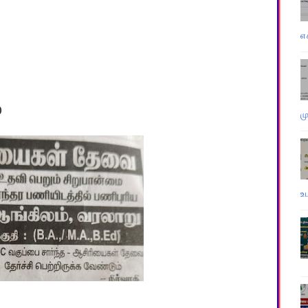
எ
)
ம
உ