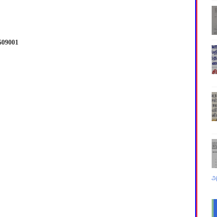
609001
அ