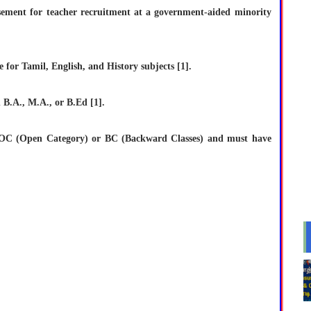
isement for teacher recruitment at a government-aided minority
 for Tamil, English, and History subjects [1].
 B.A., M.A., or B.Ed [1].
 OC (Open Category) or BC (Backward Classes) and must have
.