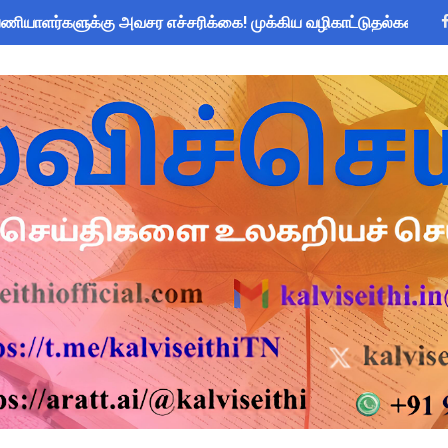
யாளர்களுக்கு அவசர எச்சரிக்கை! முக்கிய வழிகாட்டுதல்கள் & சட்ட
: IFHRMS களஞ்சியம் வலைதளத்தில் ஜூலை மாத சம்பள சீட் டவுன்லோட
om Global Challenge 2026 ஆங்கில வினாடி வினா போட்டி! 6-9 வகுப
 கோடி நிதி குறைப்பா? புதிய மருத்துவக் காப்பீடு & OPS கோரிக்கை
அறிவிப்பு: ஆகஸ்ட் 10 தேசிய குடற்புழு நீக்க நாள் - அல்பெண்டசோல்
 Forms: கலைத் திருவிழா போட்டிகளுக்கான அனைத்து Excel & Word 
zhuthum Term 1 Set 10 Lesson Plan August 2026 - Download
rs: புதுக்கோட்டை CEO வெளியிட்ட அவசர சுற்றறிக்கை - முழு விவர
ரியர்களுக்கு காலை, மாலை நேரங்களில் கணக்கெடுப்பு பணி செய்ய அ
தரவு: முழு நாள் மக்கள் தொகை கணக்கெடுப்பு பணிக்குத் தடை! ஆசி