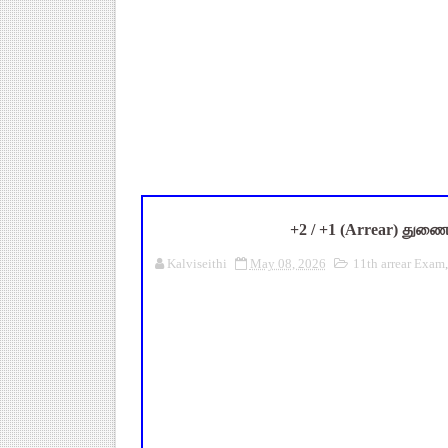
நாமக்கல் மாவட்டம்: மக்கள் தொக
TN Budget 2026-2027 Highlight
பள்ளி மாணவர்களுக்கு 4 செட் இ
TN SSLC Supplementary Result 
Census 2026: HLO செயலியைப் 
+2 / +1 (Arrear) துணை
Kalviseithi
May 08, 2026
11th arrear Exam