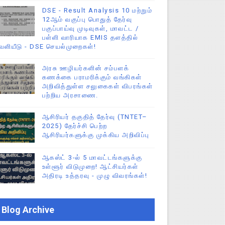
DSE - Result Analysis 10 மற்றும்
12ஆம் வகுப்பு பொதுத் தேர்வு
பகுப்பாய்வு முடிவுகள், மாவட்ட /
பள்ளி வாரியாக EMIS தளத்தில்
ெளியீடு - DSE செயல்முறைகள்!
அரசு ஊழியர்களின் சம்பளக்
கணக்கை பராமரிக்கும் வங்கிகள்
அறிவித்துள்ள சலுகைகள் விபரங்கள்
பற்றிய அரசாணை.
ஆசிரியர் தகுதித் தேர்வு (TNTET–
2025) தேர்ச்சி பெற்ற
ஆசிரியர்களுக்கு முக்கிய அறிவிப்பு
ஆகஸ்ட் 3-ல் 5 மாவட்டங்களுக்கு
உள்ளூர் விடுமுறை! ஆட்சியர்கள்
அதிரடி உத்தரவு - முழு விவரங்கள்!
Blog Archive