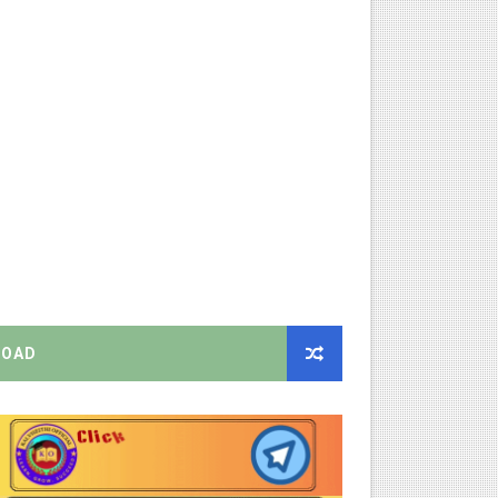
றிக்கை வெளியீடு!
ிண்ணப்பியுங்கள்!
ியை சஸ்பெண்ட்!
்றறிக்கைகள் - முழு விவரங்கள்!
்துறை அதிரடி தெளிவுரை உத்தரவு!
OAD
ு – புதிய தெளிவுரை: முக்கிய செயல்முறைகள் வெளியீடு!
!
2026 அன்று நடைபெறுகிறது - நிகழ்ச்சி நிரல் மற்றும் முக்கிய தே