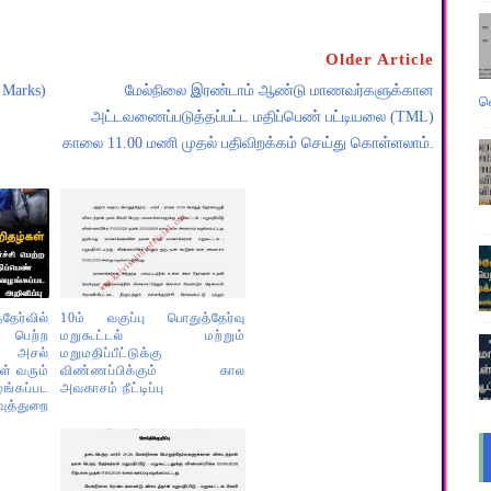
Older Article
 Marks)
மேல்நிலை இரண்டாம் ஆண்டு மாணவர்களுக்கான
வ
அட்டவணைப்படுத்தப்பட்ட மதிப்பெண் பட்டியலை (TML)
காலை 11.00 மணி முதல் பதிவிறக்கம் செய்து கொள்ளலாம்.
தேர்வில்
10ம் வகுப்பு பொதுத்தேர்வு
ெற்ற
மறுகூட்டல் மற்றும்
ன அசல்
மறுமதிப்பீட்டுக்கு
ள் வரும்
விண்ணப்பிக்கும் கால
்கப்பட
அவகாசம் நீட்டிப்பு
த்துறை