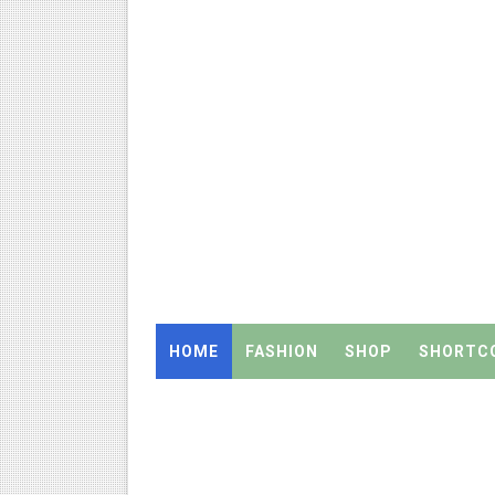
இராணிப்பேட்டை: ஆசிரியர்களுக
அரசு உதவிபெறும் பள்ளி பட்டதார
ஆடித் திருவாதிரை 2026: ஆகஸ்ட்
அரசுப் பள்ளியில் கழிவறை கதவ
புதிய முதன்மை கல்வி அலுவலர் (
ஆசிரியர்கள் கவனத்திற்கு! Cen
TN CPS Teachers News: மறுநி
HOME
FASHION
SHOP
SHORTC
TN Teachers Leave Rules: மருத
Census 2027: ஆசிரியர்களுக்கு
TN Budget Assembly Schedule 