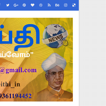
ப்பூர்வ விதிகள்!
் செய்யும் முறை!
்பு மாணவர்கள் பங்கேற்க தமிழ்நாடு பள்ளிக்கல்வி இணை இயக்குநர் 
 - TNGEA கண்டனம்!
 (Albendazole 400 mg) மாத்திரை வழங்க பள்ளிக்கல்வித்துறை முக்கி
படிவங்கள் ஒரே லிங்க்கில்!
 Link
ங்கள்!
னுமதி - ஆட்சியர் சுற்றறிக்கை!
ரியர்களுக்கு புதிய விதிகள்!