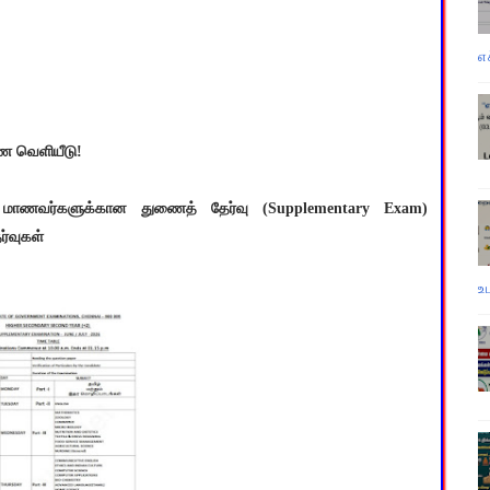
எ
ணை வெளியீடு!
ி மாணவர்களுக்கான துணைத் தேர்வு (Supplementary Exam)
ர்வுகள்
உ