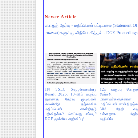
Newer Article
பொதுத் தேர்வு - மதிப்பெண் பட்டியலை (Statement Of
மாணவர்களுக்கு விநியோகித்தல் - DGE Proceedings
TN SSLC Supplementary
12ம் வகுப்பு பொதுத்
Result 2026: 10-ஆம் வகுப்பு
தேர்ச்சி ப
துணைத் தேர்வு முடிவுகள்
மாணவர்களுக்கா
வெளியீடு! தற்காலிக
மதிப்பெண் சான்றிதழ்க
மதிப்பெண் சான்றிதழ்
30ம் தேதி வழங
பதிவிறக்கம் செய்வது எப்படி?
உள்ளதாக தேர்வு
DGE முக்கிய அறிவிப்பு!
அறிவிப்பு