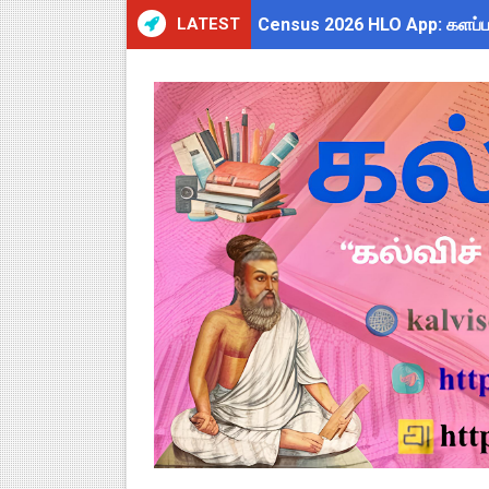
LATEST
Census 2026 HLO App: களப்பணி
July 2026 Pay Slip Download
WWF India வழங்கும் Wild Wisd
அரசு ஊழியர்களுக்கு ரூ.14,000
தமிழகப் பள்ளிகளுக்கு முக்கிய 
Kalai Thiruvizha 2026 - 2027
4th & 5th Standard Ennum E
2027 Census Duty for Teache
Census 2027: கோவை பள்ளி ஆசி
திருவண்ணாமலை CEO அதிரடி உத்