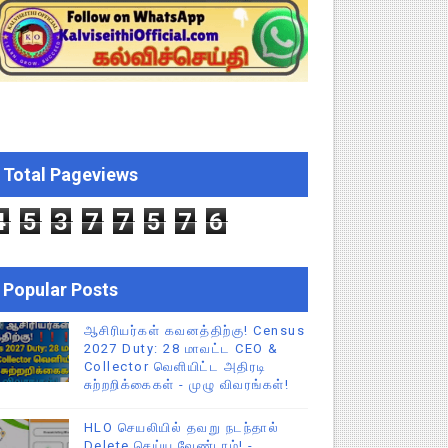
EO சுற்றறிக்கை வெளியீடு
 வேலைவாய்ப்பு, மகளிர் நலன் & புதிய திட்டங்களின் முழு அறிவிப்ப
கக் கல்வித் துறை சுற்றறிக்கை!
க மதிப்பெண் சான்றிதழ் பதிவிறக்கம் செய்வது எப்படி? DGE முக்கிய
Total Pageviews
ேண்டிய முக்கிய விதிகள்!
4
5
3
7
7
5
7
6
Popular Posts
ஆசிரியர்கள் கவனத்திற்கு! Census
2027 Duty: 28 மாவட்ட CEO &
Collector வெளியிட்ட அதிரடி
சுற்றறிக்கைகள் - முழு விவரங்கள்!
HLO செயலியில் தவறு நடந்தால்
Delete செய்ய வேண்டாம்! -