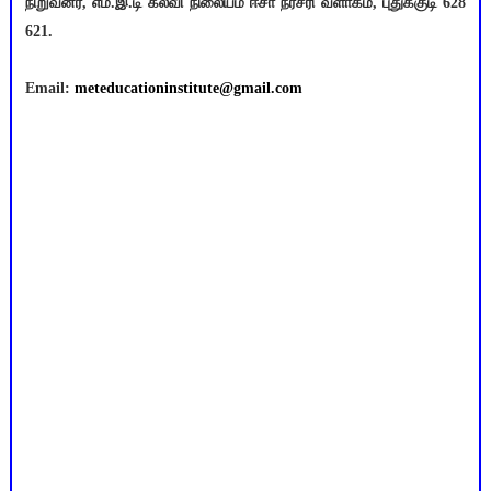
நிறுவனர், எம்.இ.டி கல்வி நிலையம் ஈசா நர்சரி வளாகம், புதுக்குடி 628
621.
Email:
meteducationinstitute@gmail.com