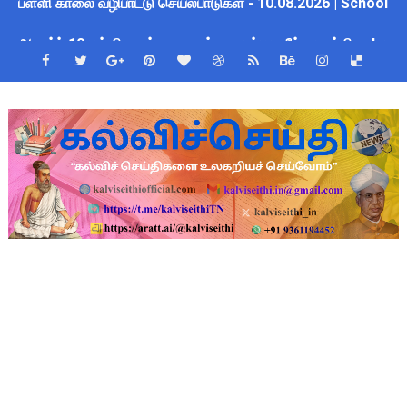
ஆகஸ்ட் 10 பள்ளி குழந்தைகளுக்கு குடற்புழு நீக்க மாத்திரை! ம
பள்ளிகளில் கொடியேற்ற தலைமை ஆசிரியர்களுக்கு மட்டுமே உரிமை:
மக்கள் தொகை கணக்கெடுப்பு பணி: ஆசிரியர்களுக்கு அரைநாள் O
Census 2027 Tamil Nadu: சென்னை மாநகராட்சி ஊழியர்களுக்கு 
தமிழ்நாடு போதைப்பொருள் எதிர்ப்பு உறுதிமொழி 2026: e-Pledge
தமிழகப் பள்ளிகளுக்கு முக்கிய அறிவிப்பு: ஆகஸ்ட் 10 தேசிய குட
அரசு ஊழியர்களுக்கு ரூ.14,000 கோடி நிதி குறைப்பா? புதிய மர
TN Govt Education Loan Scheme 2025-26: SC/ST மாணவர்களுக
Census 2026 HLO App: களப்பணியாளர்களுக்கு அவசர எச்சரிக்கை!
Kalai Thiruvizha 2026 - 2027 Forms: கலைத் திருவிழா போட்ட