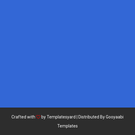
Crafted with
by
Templatesyard
| Distributed By
Gooyaabi
Templates