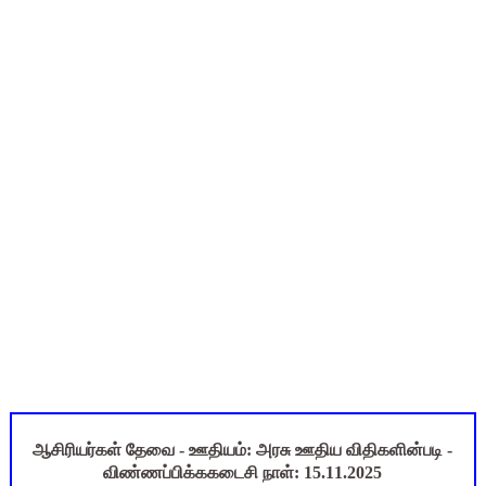
அரசுப் பள்ளியில் கழிவறை கதவைத் திறந்த 9 மாணவர்களுக்கு ம
புதிய முதன்மை கல்வி அலுவலர் (CEO) நியமனம்! பள்ளிக் கல்வித்
ஆசிரியர்கள் கவனத்திற்கு! Census 2027 Duty: 28 மாவட்ட CEO &
CPS கணக்கில் பிரம்மாண்ட மோசடி? அரசு ஊழியர்களின் ஓய்வூதிய
பள்ளி காலை வழிபாட்டு செயல்பாடுகள் - 10.08.2026 | School M
ஆசிரியர்கள் தேவை - ஊதியம்: அரசு ஊதிய விதிகளின்படி -
விண்ணப்பிக்ககடைசி நாள்: 15.11.2025