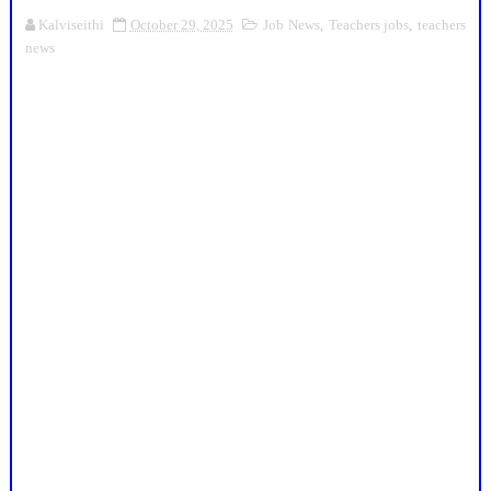
Kalviseithi
October 29, 2025
Job News
,
Teachers jobs
,
teachers
news