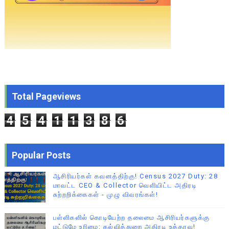
Total Pageviews
4
5
4
1
1
3
8
6
Popular Posts
ஆசிரியர்கள் கவனத்திற்கு! Census 2027 Duty: 28
மாவட்ட CEO & Collector வெளியிட்ட அதிரடி
சுற்றறிக்கைகள் - முழு விவரங்கள்!
பள்ளிகளில் கொடியேற்ற தலைமை ஆசிரியர்களுக்கு
மட்டுமே உரிமை: கல்வித்துறை அதிரடி உத்தரவு!