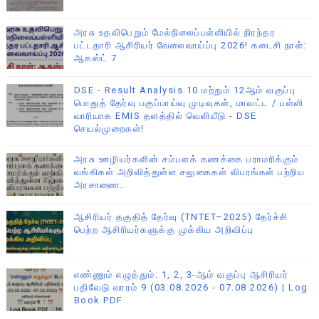
அரசு உதவிபெறும் மேல்நிலைப்பள்ளியில் நிரந்தர
பட்டதாரி ஆசிரியர் வேலைவாய்ப்பு 2026! கடைசி நாள்:
ஆகஸ்ட் 7
DSE - Result Analysis 10 மற்றும் 12ஆம் வகுப்பு
பொதுத் தேர்வு பகுப்பாய்வு முடிவுகள், மாவட்ட / பள்ளி
வாரியாக EMIS தளத்தில் வெளியீடு - DSE
செயல்முறைகள்!
அரசு ஊழியர்களின் சம்பளக் கணக்கை பராமரிக்கும்
வங்கிகள் அறிவித்துள்ள சலுகைகள் விபரங்கள் பற்றிய
அரசாணை.
ஆசிரியர் தகுதித் தேர்வு (TNTET–2025) தேர்ச்சி
பெற்ற ஆசிரியர்களுக்கு முக்கிய அறிவிப்பு
எண்ணும் எழுத்தும்: 1, 2, 3-ஆம் வகுப்பு ஆசிரியர்
பதிவேடு வாரம் 9 (03.08.2026 - 07.08.2026) | Log
Book PDF