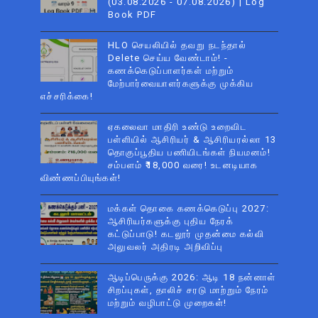
(03.08.2026 - 07.08.2026) | Log
Book PDF
HLO செயலியில் தவறு நடந்தால்
Delete செய்ய வேண்டாம்! -
கணக்கெடுப்பாளர்கள் மற்றும்
மேற்பார்வையாளர்களுக்கு முக்கிய
எச்சரிக்கை!
ஏகலைவா மாதிரி உண்டு உறைவிட
பள்ளியில் ஆசிரியர் & ஆசிரியரல்லா 13
தொகுப்பூதிய பணியிடங்கள் நியமனம்!
சம்பளம் ₹18,000 வரை! உடனடியாக
விண்ணப்பியுங்கள்!
மக்கள் தொகை கணக்கெடுப்பு 2027:
ஆசிரியர்களுக்கு புதிய நேரக்
கட்டுப்பாடு! கடலூர் முதன்மை கல்வி
அலுவலர் அதிரடி அறிவிப்பு
ஆடிப்பெருக்கு 2026: ஆடி 18 நன்னாள்
சிறப்புகள், தாலிச் சரடு மாற்றும் நேரம்
மற்றும் வழிபாட்டு முறைகள்!