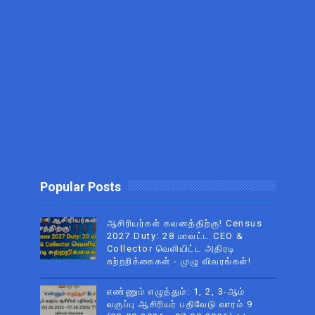
Popular Posts
ஆசிரியர்கள் கவனத்திற்கு! Census
2027 Duty: 28 மாவட்ட CEO &
Collector வெளியிட்ட அதிரடி
சுற்றறிக்கைகள் - முழு விவரங்கள்!
எண்ணும் எழுத்தும்: 1, 2, 3-ஆம்
வகுப்பு ஆசிரியர் பதிவேடு வாரம் 9