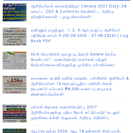
ஆசிரியர்கள் கவனத்திற்கு! Census 2027 Duty: 28
மாவட்ட CEO & Collector வெளியிட்ட அதிரடி
சுற்றறிக்கைகள் - முழு விவரங்கள்!
எண்ணும் எழுத்தும்: 1, 2, 3-ஆம் வகுப்பு ஆசிரியர்
பதிவேடு வாரம் 9 (03.08.2026 - 07.08.2026) | Log
Book PDF
HLO செயலியில் தவறு நடந்தால் Delete செய்ய
வேண்டாம்! - கணக்கெடுப்பாளர்கள் மற்றும்
மேற்பார்வையாளர்களுக்கு முக்கிய எச்சரிக்கை!
ஏகலைவா மாதிரி உண்டு உறைவிட பள்ளியில் ஆசிரியர் &
ஆசிரியரல்லா 13 தொகுப்பூதிய பணியிடங்கள்
நியமனம்! சம்பளம் ₹18,000 வரை! உடனடியாக
விண்ணப்பியுங்கள்!
மக்கள் தொகை கணக்கெடுப்பு 2027:
ஆசிரியர்களுக்கு புதிய நேரக் கட்டுப்பாடு! கடலூர்
முதன்மை கல்வி அலுவலர் அதிரடி அறிவிப்பு
ஆடிப்பெருக்கு 2026: ஆடி 18 நன்னாள் சிறப்புகள்,