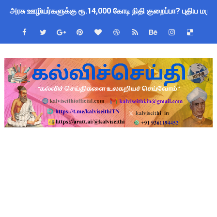
அரசு ஊழியர்களுக்கு ரூ.14,000 கோடி நிதி குறைப்பா? புதிய மர
பள்ளிகளில் கொடியேற்ற தலைமை ஆசிரியர்களுக்கு மட்டுமே உரிமை:
தமிழ்நாடு போதைப்பொருள் எதிர்ப்பு உறுதிமொழி 2026: e-Pledge
மக்கள் தொகை கணக்கெடுப்பு பணி: ஆசிரியர்களுக்கு அரைநாள் O
TN Govt Education Loan Scheme 2025-26: SC/ST மாணவர்களுக
Census 2027 Tamil Nadu: சென்னை மாநகராட்சி ஊழியர்களுக்கு 
Census 2026 HLO App: களப்பணியாளர்களுக்கு அவசர எச்சரிக்கை!
Kalai Thiruvizha 2026 - 2027 Forms: கலைத் திருவிழா போட்ட
Census 2026: HLO செயலியைப் பயன்படுத்தும் கணக்கெடுப்பாளர்
July 2026 Pay Slip Download: IFHRMS களஞ்சியம் வலைதளத்தி