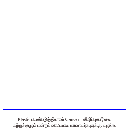
ஆசிரியர்கள் கவனத்திற்கு! Census 2027 Duty: 28 மாவட்ட CEO &
TN CPS Teachers News: மறுநியமனம் பெற்ற ஆசிரியர்களுக்கு
TN Teachers Leave Rules: மருத்துவ விடுப்பு எடுக்கும் ஆசிரிய
Census 2027: ஆசிரியர்களுக்கு அரைநாள் OD அனுமதி - கரூர் C
தமிழகப் பள்ளிகளுக்கு முக்கிய அறிவிப்பு: ஆகஸ்ட் 10 தேசிய குட
Plastic பயன்படுத்தினால் Cancer - விழிப்புணர்வை
சுற்றுச்சூழல் மன்றம் வாயிலாக மாணவர்களுக்கு வழங்க