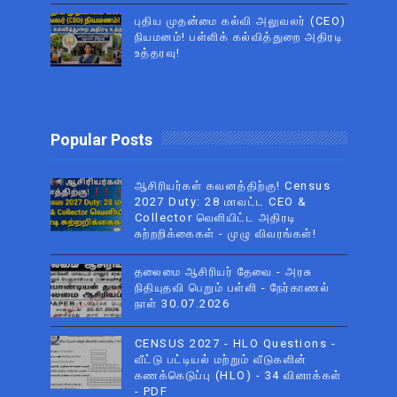
புதிய முதன்மை கல்வி அலுவலர் (CEO)
நியமனம்! பள்ளிக் கல்வித்துறை அதிரடி
உத்தரவு!
Popular Posts
ஆசிரியர்கள் கவனத்திற்கு! Census
2027 Duty: 28 மாவட்ட CEO &
Collector வெளியிட்ட அதிரடி
சுற்றறிக்கைகள் - முழு விவரங்கள்!
தலைமை ஆசிரியர் தேவை - அரசு
நிதியுதவி பெறும் பள்ளி - நேர்காணல்
நாள் 30.07.2026
CENSUS 2027 - HLO Questions -
வீட்டு பட்டியல் மற்றும் வீடுகளின்
கணக்கெடுப்பு (HLO) - 34 வினாக்கள்
- PDF