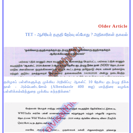
Older Article
TET - ஆசிரியர் தகுதி தேர்வு எப்போது ? அதிகாரிகள் தகவல்
தமிழகப் பள்ளிகளுக்கு முக்கிய அறிவிப்பு: ஆகஸ்ட் 10 தேசிய குடற்புழு நீக்க
நாள் - அல்பெண்டசோல் (Albendazole 400 mg) மாத்திரை வழங்க
பள்ளிக்கல்வித்துறை முக்கிய சுற்றறிக்கை!