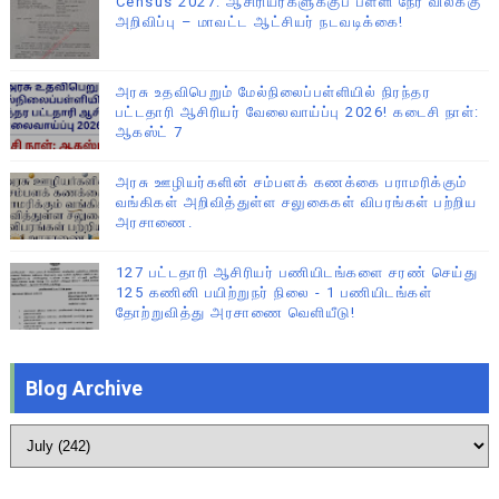
Census 2027: ஆசிரியர்களுக்குப் பள்ளி நேர விலக்கு
அறிவிப்பு – மாவட்ட ஆட்சியர் நடவடிக்கை!
அரசு உதவிபெறும் மேல்நிலைப்பள்ளியில் நிரந்தர
பட்டதாரி ஆசிரியர் வேலைவாய்ப்பு 2026! கடைசி நாள்:
ஆகஸ்ட் 7
அரசு ஊழியர்களின் சம்பளக் கணக்கை பராமரிக்கும்
வங்கிகள் அறிவித்துள்ள சலுகைகள் விபரங்கள் பற்றிய
அரசாணை.
127 பட்டதாரி ஆசிரியர் பணியிடங்களை சரண் செய்து
125 கணினி பயிற்றுநர் நிலை - 1 பணியிடங்கள்
தோற்றுவித்து அரசாணை வெளியீடு!
Blog Archive