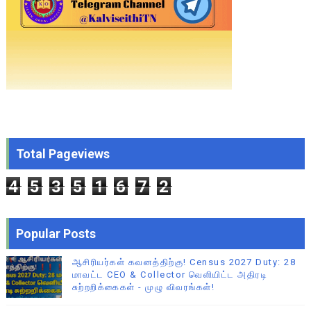
Total Pageviews
4
5
3
5
1
6
7
2
Popular Posts
ஆசிரியர்கள் கவனத்திற்கு! Census 2027 Duty: 28
மாவட்ட CEO & Collector வெளியிட்ட அதிரடி
சுற்றறிக்கைகள் - முழு விவரங்கள்!