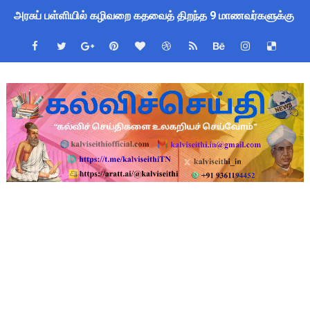
அரசுப் பள்ளியில் கழிவறை கதவைத் திறந்த 9 மாணவர்களுக்கு ம
புதிய முதன்மை கல்வி அலுவலர் (CEO) நியமனம்! பள்ளிக் கல்வித்
ஆசிரியர்கள் கவனத்திற்கு! Census 2027 Duty: 28 மாவட்ட CEO &
TN CPS Teachers News: மறுநியமனம் பெற்ற ஆசிரியர்களுக்கு
TN Teachers Leave Rules: மருத்துவ விடுப்பு எடுக்கும் ஆசிரிய
Census 2027: ஆசிரியர்களுக்கு அரைநாள் OD அனுமதி - கரூர் C
TN Budget Assembly Schedule 2026: பள்ளிக்கல்வித்துறை மீதா
நாமக்கல் மாவட்டம்: மக்கள் தொகை கணக்கெடுப்பு 2027 - ஆசிரியர
TN Budget 2026-2027 Highlights: மாணவர்களுக்கு இலவச லேப்டாப
பள்ளி மாணவர்களுக்கு 4 செட் இலவச சீருடை: EMIS தளத்தில் வி