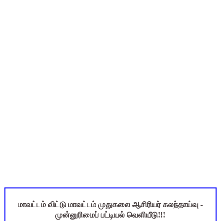
Census 2027: ஆசிரியர்களுக்கு அரை நாள் சுழற்சி முறையில் அனும
TET வழக்கு: மதுரை உயர்நீதிமன்றக் கிளை முக்கிய உத்தரவு! 8 
அரசு ஊழியர்கள் கவனத்திற்கு: ஓய்வுக்குப் பிறகும் சாதி சான்றிதழ்
UGTRB English Unit 4 Important Questions with Answers PDF
ஆடித் திருவாதிரை 2026: ஆகஸ்ட் 10 உள்ளூர் விடுமுறை - முழு வி
மாவட்டம் விட்டு மாவட்டம் முதுகலை ஆசிரியர் கலந்தாய்வு -
முன்னுரிமைப் பட்டியல் வெளியீடு!!!