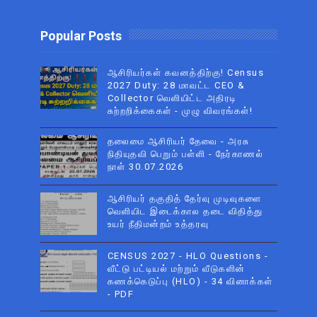
Popular Posts
ஆசிரியர்கள் கவனத்திற்கு! Census
2027 Duty: 28 மாவட்ட CEO &
Collector வெளியிட்ட அதிரடி
சுற்றறிக்கைகள் - முழு விவரங்கள்!
தலைமை ஆசிரியர் தேவை - அரசு
நிதியுதவி பெறும் பள்ளி - நேர்காணல்
நாள் 30.07.2026
ஆசிரியர் தகுதித் தேர்வு முடிவுகளை
வெளியிட இடைக்கால தடை விதித்து
உயர் நீதிமன்றம் உத்தரவு
CENSUS 2027 - HLO Questions -
வீட்டு பட்டியல் மற்றும் வீடுகளின்
கணக்கெடுப்பு (HLO) - 34 வினாக்கள்
- PDF