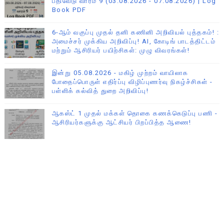
பதிவேடு வாரம் 9 (03.08.2026 - 07.08.2026) | Log
Book PDF
6-ஆம் வகுப்பு முதல் தனி கணினி அறிவியல் புத்தகம்! :
அமைச்சர் முக்கிய அறிவிப்பு! AI, கோடிங் பாடத்திட்டம்
மற்றும் ஆசிரியர் பயிற்சிகள்: முழு விவரங்கள்!
இன்று 05.08.2026 - மகிழ் முற்றம் வாயிலாக
போதைப்பொருள் எதிர்ப்பு விழிப்புணர்வு நிகழ்ச்சிகள் -
பள்ளிக் கல்வித் துறை அறிவிப்பு!
ஆகஸ்ட் 1 முதல் மக்கள் தொகை கணக்கெடுப்பு பணி -
ஆசிரியர்களுக்கு ஆட்சியர் பிறப்பித்த ஆணை!