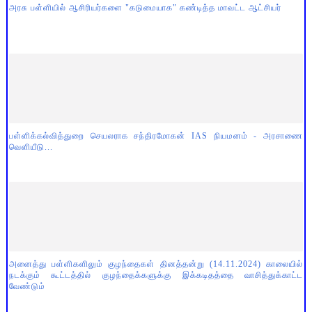
அரசு பள்ளியில் ஆசிரியர்களை "கடுமையாக" கண்டித்த மாவட்ட ஆட்சியர்
பள்ளிக்கல்வித்துறை செயலராக சந்திரமோகன் IAS நியமனம் - அரசாணை
வெளியீடு...
அனைத்து பள்ளிகளிலும் குழந்தைகள் தினத்தன்று (14.11.2024) காலையில்
நடக்கும் கூட்டத்தில் குழந்தைக்களுக்கு இக்கடிதத்தை வாசித்துக்காட்ட
வேண்டும்