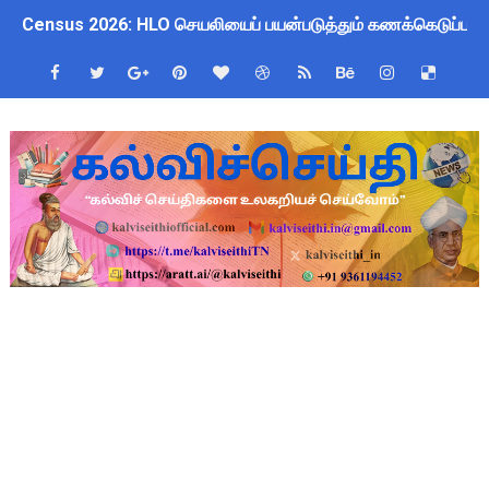
Census 2026: HLO செயலியைப் பயன்படுத்தும் கணக்கெடுப்பாளர்
WWF India வழங்கும் Wild Wisdom Global Challenge 2026 ஆங்க
அரசு ஊழியர்களுக்கு ரூ.14,000 கோடி நிதி குறைப்பா? புதிய மர
தமிழகப் பள்ளிகளுக்கு முக்கிய அறிவிப்பு: ஆகஸ்ட் 10 தேசிய குட
Kalai Thiruvizha 2026 - 2027 Forms: கலைத் திருவிழா போட்ட
4th & 5th Standard Ennum Ezhuthum Term 1 Set 10 Lesso
2027 Census Duty for Teachers: புதுக்கோட்டை CEO வெளியிட்
Census 2027: கோவை பள்ளி ஆசிரியர்களுக்கு காலை, மாலை நேரங
திருவண்ணாமலை CEO அதிரடி உத்தரவு: முழு நாள் மக்கள் தொகை க
இராணிப்பேட்டை: ஆசிரியர்களுக்கு அரை நாள் OD அனுமதி! மக்க