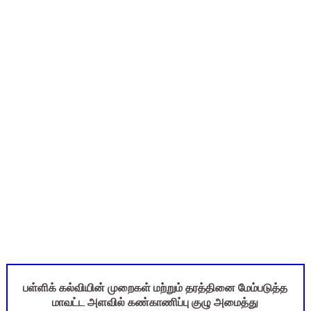
TN Budget 2026-2027 Highlights: மாணவர்களுக்கு இலவச லேப்டாப
பள்ளி மாணவர்களுக்கு 4 செட் இலவச சீருடை: EMIS தளத்தில் வி
TN SSLC Supplementary Result 2026: 10-ஆம் வகுப்பு துணைத் தே
நாளை ஆகஸ்ட் 6ஆம் தேதி உள்ளூர் விடுமுறை அறிவிக்கப்பட்டுள்ள
July 2026 Pay Slip Download: IFHRMS களஞ்சியம் வலைதளத்தி
பள்ளிக் கல்வியின் முறைகள் மற்றும் தரத்தினை மேம்படுத்த
மாவட்ட அளவில் கண்காணிப்பு குழு அமைத்து