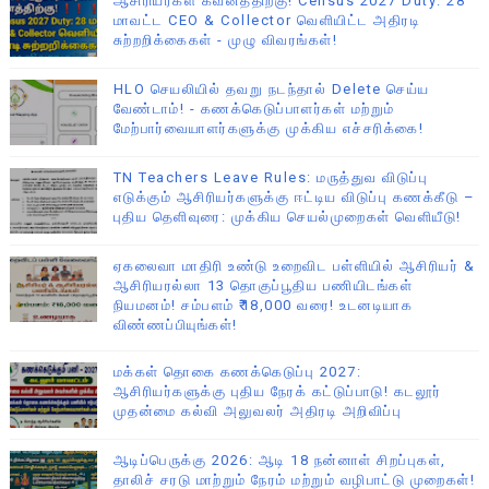
ஆசிரியர்கள் கவனத்திற்கு! Census 2027 Duty: 28
மாவட்ட CEO & Collector வெளியிட்ட அதிரடி
சுற்றறிக்கைகள் - முழு விவரங்கள்!
HLO செயலியில் தவறு நடந்தால் Delete செய்ய
வேண்டாம்! - கணக்கெடுப்பாளர்கள் மற்றும்
மேற்பார்வையாளர்களுக்கு முக்கிய எச்சரிக்கை!
TN Teachers Leave Rules: மருத்துவ விடுப்பு
எடுக்கும் ஆசிரியர்களுக்கு ஈட்டிய விடுப்பு கணக்கீடு –
புதிய தெளிவுரை: முக்கிய செயல்முறைகள் வெளியீடு!
ஏகலைவா மாதிரி உண்டு உறைவிட பள்ளியில் ஆசிரியர் &
ஆசிரியரல்லா 13 தொகுப்பூதிய பணியிடங்கள்
நியமனம்! சம்பளம் ₹18,000 வரை! உடனடியாக
விண்ணப்பியுங்கள்!
மக்கள் தொகை கணக்கெடுப்பு 2027:
ஆசிரியர்களுக்கு புதிய நேரக் கட்டுப்பாடு! கடலூர்
முதன்மை கல்வி அலுவலர் அதிரடி அறிவிப்பு
ஆடிப்பெருக்கு 2026: ஆடி 18 நன்னாள் சிறப்புகள்,
தாலிச் சரடு மாற்றும் நேரம் மற்றும் வழிபாட்டு முறைகள்!