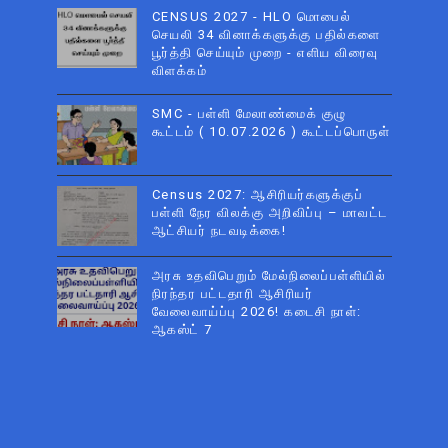
CENSUS 2027 - HLO மொபைல்
செயலி 34 வினாக்களுக்கு பதில்களை
பூர்த்தி செய்யும் முறை - எளிய விரைவு
விளக்கம்
SMC - பள்ளி மேலாண்மைக் குழு
கூட்டம் ( 10.07.2026 ) கூட்டப்பொருள்
Census 2027: ஆசிரியர்களுக்குப்
பள்ளி நேர விலக்கு அறிவிப்பு – மாவட்ட
ஆட்சியர் நடவடிக்கை!
அரசு உதவிபெறும் மேல்நிலைப்பள்ளியில்
நிரந்தர பட்டதாரி ஆசிரியர்
வேலைவாய்ப்பு 2026! கடைசி நாள்:
ஆகஸ்ட் 7