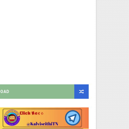
ிண்ணப்பியுங்கள்!
ியை சஸ்பெண்ட்!
்றறிக்கைகள் - முழு விவரங்கள்!
்துறை அதிரடி தெளிவுரை உத்தரவு!
ு – புதிய தெளிவுரை: முக்கிய செயல்முறைகள் வெளியீடு!
OAD
!
2026 அன்று நடைபெறுகிறது - நிகழ்ச்சி நிரல் மற்றும் முக்கிய தே
EO சுற்றறிக்கை வெளியீடு