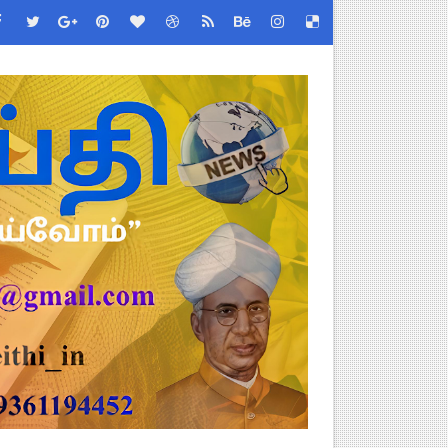
ேண்டிய முக்கிய விதிகள்!
்பு மாணவர்கள் பங்கேற்க தமிழ்நாடு பள்ளிக்கல்வி இணை இயக்குநர் 
 - TNGEA கண்டனம்!
 (Albendazole 400 mg) மாத்திரை வழங்க பள்ளிக்கல்வித்துறை முக்கி
படிவங்கள் ஒரே லிங்க்கில்!
 Link
ங்கள்!
னுமதி - ஆட்சியர் சுற்றறிக்கை!
ரியர்களுக்கு புதிய விதிகள்!
றிக்கை வெளியீடு!