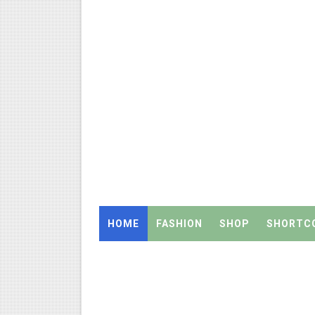
அரசு உதவிபெறும் பள்ளி பட்டதார
ஆடித் திருவாதிரை 2026: ஆகஸ்ட்
அரசுப் பள்ளியில் கழிவறை கதவ
புதிய முதன்மை கல்வி அலுவலர் (
ஆசிரியர்கள் கவனத்திற்கு! Cen
TN CPS Teachers News: மறுநி
TN Teachers Leave Rules: மருத
HOME
FASHION
SHOP
SHORTC
Census 2027: ஆசிரியர்களுக்கு
TN Budget Assembly Schedule 
நாமக்கல் மாவட்டம்: மக்கள் தொக