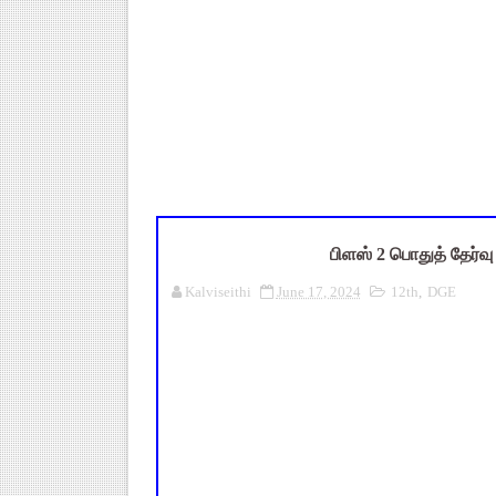
TN Budget 2026-2027 Highlight
பள்ளி மாணவர்களுக்கு 4 செட் இ
TN SSLC Supplementary Result 
நாளை ஆகஸ்ட் 6ஆம் தேதி உள்ளூர
July 2026 Pay Slip Download
பிளஸ் 2 பொதுத் தேர்வு
Kalviseithi
June 17, 2024
12th
,
DGE