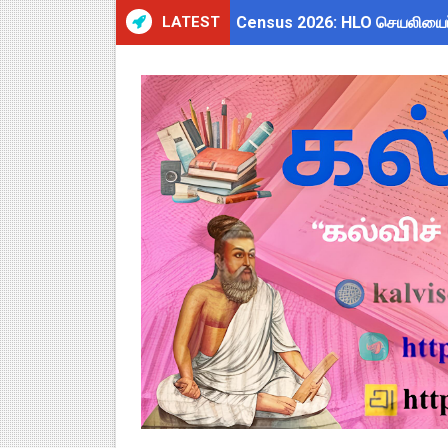
LATEST
Census 2026: HLO செயலியைப் 
WWF India வழங்கும் Wild Wisd
அரசு ஊழியர்களுக்கு ரூ.14,000
தமிழகப் பள்ளிகளுக்கு முக்கிய 
Kalai Thiruvizha 2026 - 2027
4th & 5th Standard Ennum E
2027 Census Duty for Teache
Census 2027: கோவை பள்ளி ஆசி
திருவண்ணாமலை CEO அதிரடி உத்
இராணிப்பேட்டை: ஆசிரியர்களுக