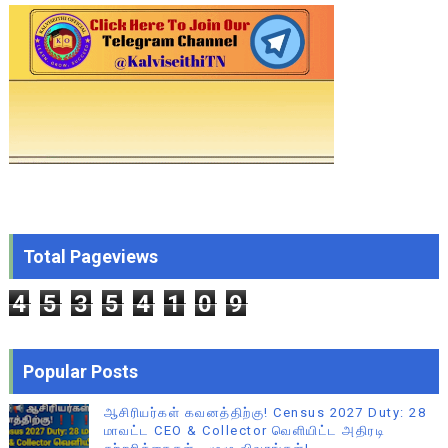
Total Pageviews
4
5
3
5
4
1
0
9
Popular Posts
ஆசிரியர்கள் கவனத்திற்கு! Census 2027 Duty: 28
மாவட்ட CEO & Collector வெளியிட்ட அதிரடி