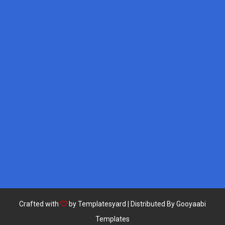
Crafted with
by
Templatesyard
| Distributed By
Gooyaabi
Templates