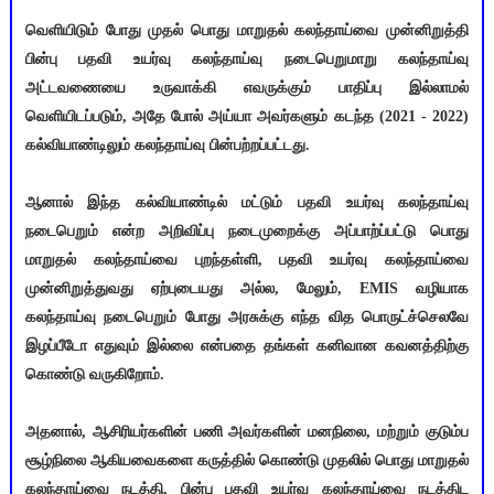
வெளியிடும் போது முதல் பொது மாறுதல் கலந்தாய்வை முன்னிறுத்தி
பின்பு பதவி உயர்வு கலந்தாய்வு நடைபெறுமாறு கலந்தாய்வு
அட்டவணையை உருவாக்கி எவருக்கும் பாதிப்பு இல்லாமல்
வெளியிடப்படும், அதே போல் அய்யா அவர்களும் கடந்த (2021 - 2022)
கல்வியாண்டிலும் கலந்தாய்வு பின்பற்றப்பட்டது.
ஆனால் இந்த கல்வியாண்டில் மட்டும் பதவி உயர்வு கலந்தாய்வு
நடைபெறும் என்ற அறிவிப்பு நடைமுறைக்கு அப்பாற்ப்பட்டு பொது
மாறுதல் கலந்தாய்வை புறந்தள்ளி, பதவி உயர்வு கலந்தாய்வை
முன்னிறுத்துவது ஏற்புடையது அல்ல, மேலும், EMIS வழியாக
கலந்தாய்வு நடைபெறும் போது அரசுக்கு எந்த வித பொருட்ச்செலவே
இழப்பீடோ எதுவும் இல்லை என்பதை தங்கள் கனிவான கவனத்திற்கு
கொண்டு வருகிறோம்.
அதனால், ஆசிரியர்களின் பணி அவர்களின் மனநிலை, மற்றும் குடும்ப
சூழ்நிலை ஆகியவைகளை கருத்தில் கொண்டு முதலில் பொது மாறுதல்
கலந்தாய்வை நடத்தி, பின்பு பதவி உயர்வு கலந்தாய்வை நடத்திட