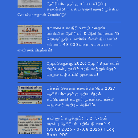
ஆசிரியர்களுக்கு ஈட்டிய விடுப்பு
கணக்கீடு – புதிய தெளிவுரை: முக்கிய
செயல்முறைகள் வெளியீடு!
ஏகலைவா மாதிரி உண்டு உறைவிட
பள்ளியில் ஆசிரியர் & ஆசிரியரல்லா 13
தொகுப்பூதிய பணியிடங்கள் நியமனம்!
சம்பளம் ₹18,000 வரை! உடனடியாக
விண்ணப்பியுங்கள்!
ஆடிப்பெருக்கு 2026: ஆடி 18 நன்னாள்
சிறப்புகள், தாலிச் சரடு மாற்றும் நேரம்
மற்றும் வழிபாட்டு முறைகள்!
மக்கள் தொகை கணக்கெடுப்பு 2027:
ஆசிரியர்களுக்கு புதிய நேரக்
கட்டுப்பாடு! கடலூர் முதன்மை கல்வி
அலுவலர் அதிரடி அறிவிப்பு
எண்ணும் எழுத்தும்: 1, 2, 3-ஆம்
வகுப்பு ஆசிரியர் பதிவேடு வாரம் 9
(03.08.2026 - 07.08.2026) | Log
Book PDF