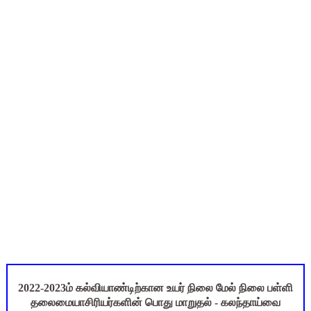
அரசு ஊழியர்கள் கவனத்திற்கு: ஓய்வுக்குப் பிறகும் சாதி சான்றிதழ்
UGTRB English Unit 4 Important Questions with Answers PDF
ஆடித் திருவாதிரை 2026: ஆகஸ்ட் 10 உள்ளூர் விடுமுறை - முழு வி
அரசுப் பள்ளியில் கழிவறை கதவைத் திறந்த 9 மாணவர்களுக்கு ம
புதிய முதன்மை கல்வி அலுவலர் (CEO) நியமனம்! பள்ளிக் கல்வித்
2022-2023ம் கல்வியாண்டிற்கான உயர் நிலை மேல் நிலை பள்ளி
தலைமையாசிரியர்களின் பொது மாறுதல் - கலந்தாய்வை