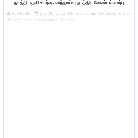
நடத்தி பதவி உயர்வு கலந்தாய்வு நடத்திட வேண்டல்-சார்பு
Kalviseithi
July 06, 2022
Association
,
District to District
Transfer
,
Teachers Association
,
Transfer