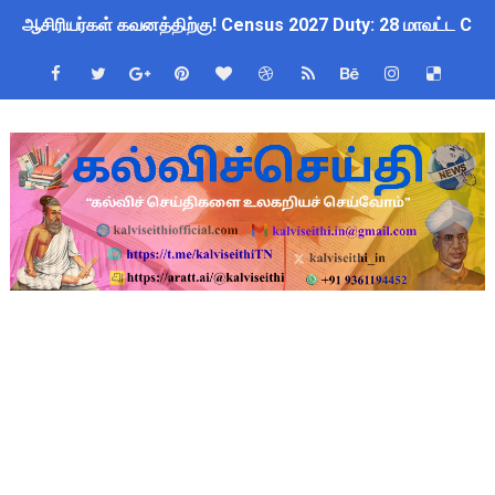
ஆசிரியர்கள் கவனத்திற்கு! Census 2027 Duty: 28 மாவட்ட CEO &
TN CPS Teachers News: மறுநியமனம் பெற்ற ஆசிரியர்களுக்கு
TN Teachers Leave Rules: மருத்துவ விடுப்பு எடுக்கும் ஆசிரிய
Census 2027: ஆசிரியர்களுக்கு அரைநாள் OD அனுமதி - கரூர் C
TN Budget Assembly Schedule 2026: பள்ளிக்கல்வித்துறை மீதா
நாமக்கல் மாவட்டம்: மக்கள் தொகை கணக்கெடுப்பு 2027 - ஆசிரியர
TN Budget 2026-2027 Highlights: மாணவர்களுக்கு இலவச லேப்டாப
பள்ளி மாணவர்களுக்கு 4 செட் இலவச சீருடை: EMIS தளத்தில் வி
TN SSLC Supplementary Result 2026: 10-ஆம் வகுப்பு துணைத் தே
நாளை ஆகஸ்ட் 6ஆம் தேதி உள்ளூர் விடுமுறை அறிவிக்கப்பட்டுள்ள