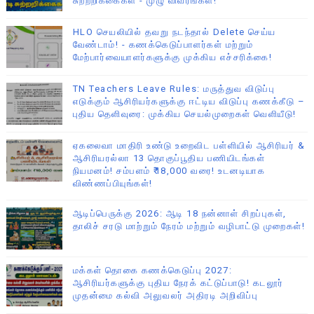
சுற்றறிக்கைகள் - முழு விவரங்கள்!
HLO செயலியில் தவறு நடந்தால் Delete செய்ய
வேண்டாம்! - கணக்கெடுப்பாளர்கள் மற்றும்
மேற்பார்வையாளர்களுக்கு முக்கிய எச்சரிக்கை!
TN Teachers Leave Rules: மருத்துவ விடுப்பு
எடுக்கும் ஆசிரியர்களுக்கு ஈட்டிய விடுப்பு கணக்கீடு –
புதிய தெளிவுரை: முக்கிய செயல்முறைகள் வெளியீடு!
ஏகலைவா மாதிரி உண்டு உறைவிட பள்ளியில் ஆசிரியர் &
ஆசிரியரல்லா 13 தொகுப்பூதிய பணியிடங்கள்
நியமனம்! சம்பளம் ₹18,000 வரை! உடனடியாக
விண்ணப்பியுங்கள்!
ஆடிப்பெருக்கு 2026: ஆடி 18 நன்னாள் சிறப்புகள்,
தாலிச் சரடு மாற்றும் நேரம் மற்றும் வழிபாட்டு முறைகள்!
மக்கள் தொகை கணக்கெடுப்பு 2027:
ஆசிரியர்களுக்கு புதிய நேரக் கட்டுப்பாடு! கடலூர்
முதன்மை கல்வி அலுவலர் அதிரடி அறிவிப்பு