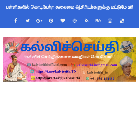
பள்ளிகளில் கொடியேற்ற தலைமை ஆசிரியர்களுக்கு மட்டுமே உரிமை:
தமிழ்நாடு போதைப்பொருள் எதிர்ப்பு உறுதிமொழி 2026: e-Pledge
மக்கள் தொகை கணக்கெடுப்பு பணி: ஆசிரியர்களுக்கு அரைநாள் O
TN Govt Education Loan Scheme 2025-26: SC/ST மாணவர்களுக
Census 2027 Tamil Nadu: சென்னை மாநகராட்சி ஊழியர்களுக்கு 
Census 2026 HLO App: களப்பணியாளர்களுக்கு அவசர எச்சரிக்கை!
Kalai Thiruvizha 2026 - 2027 Forms: கலைத் திருவிழா போட்ட
Census 2026: HLO செயலியைப் பயன்படுத்தும் கணக்கெடுப்பாளர்
July 2026 Pay Slip Download: IFHRMS களஞ்சியம் வலைதளத்தி
WWF India வழங்கும் Wild Wisdom Global Challenge 2026 ஆங்க