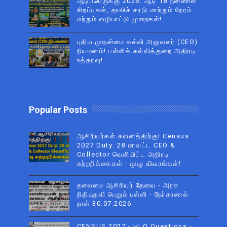
ஆடிப்பெருக்கு 2026: ஆடி 18 நன்னாள்
சிறப்புகள், தாலிச் சரடு மாற்றும் நேரம்
மற்றும் வழிபாட்டு முறைகள்!
புதிய முதன்மை கல்வி அலுவலர் (CEO)
நியமனம்! பள்ளிக் கல்வித்துறை அதிரடி
உத்தரவு!
Popular Posts
ஆசிரியர்கள் கவனத்திற்கு! Census
2027 Duty: 28 மாவட்ட CEO &
Collector வெளியிட்ட அதிரடி
சுற்றறிக்கைகள் - முழு விவரங்கள்!
தலைமை ஆசிரியர் தேவை - அரசு
நிதியுதவி பெறும் பள்ளி - நேர்காணல்
நாள் 30.07.2026
CENSUS 2027 - HLO Questions -