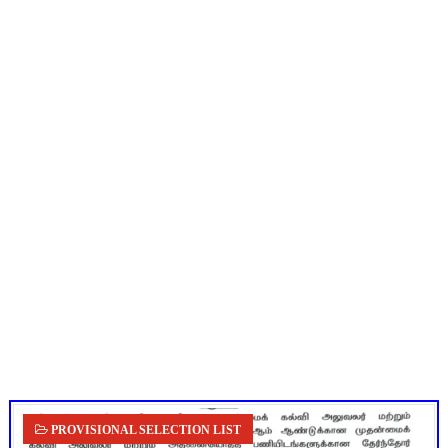
TN CPS Teachers News: மறுநியமனம் பெற்ற ஆசிரியர்களுக்கு
TN Teachers Leave Rules: மருத்துவ விடுப்பு எடுக்கும் ஆசிரிய
Census 2027: ஆசிரியர்களுக்கு அரைநாள் OD அனுமதி - கரூர் C
தமிழகப் பள்ளிகளுக்கு முக்கிய அறிவிப்பு: ஆகஸ்ட் 10 தேசிய குட
அரசு ஊழியர்களுக்கு ரூ.14,000 கோடி நிதி குறைப்பா? புதிய மர
PROVISIONAL SELECTION LIST