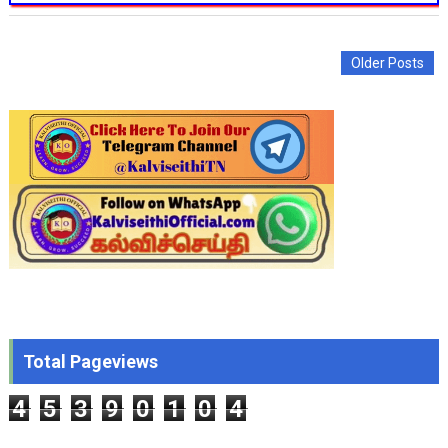
Older Posts
Total Pageviews
4
5
3
9
0
1
0
4