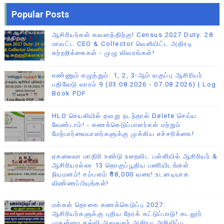
Popular Posts
ஆசிரியர்கள் கவனத்திற்கு! Census 2027 Duty: 28
மாவட்ட CEO & Collector வெளியிட்ட அதிரடி
சுற்றறிக்கைகள் - முழு விவரங்கள்!
எண்ணும் எழுத்தும்: 1, 2, 3-ஆம் வகுப்பு ஆசிரியர்
பதிவேடு வாரம் 9 (03.08.2026 - 07.08.2026) | Log
Book PDF
HLO செயலியில் தவறு நடந்தால் Delete செய்ய
வேண்டாம்! - கணக்கெடுப்பாளர்கள் மற்றும்
மேற்பார்வையாளர்களுக்கு முக்கிய எச்சரிக்கை!
ஏகலைவா மாதிரி உண்டு உறைவிட பள்ளியில் ஆசிரியர் &
ஆசிரியரல்லா 13 தொகுப்பூதிய பணியிடங்கள்
நியமனம்! சம்பளம் ₹18,000 வரை! உடனடியாக
விண்ணப்பியுங்கள்!
மக்கள் தொகை கணக்கெடுப்பு 2027:
ஆசிரியர்களுக்கு புதிய நேரக் கட்டுப்பாடு! கடலூர்
முதன்மை கல்வி அலுவலர் அதிரடி அறிவிப்பு