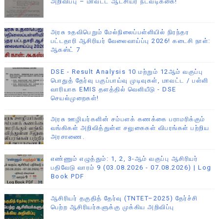
அறிவிப்பு – மாவட்ட ஆட்சியர் நடவடிக்கை!
அரசு உதவிபெறும் மேல்நிலைப்பள்ளியில் நிரந்தர
பட்டதாரி ஆசிரியர் வேலைவாய்ப்பு 2026! கடைசி நாள்:
ஆகஸ்ட் 7
DSE - Result Analysis 10 மற்றும் 12ஆம் வகுப்பு
பொதுத் தேர்வு பகுப்பாய்வு முடிவுகள், மாவட்ட / பள்ளி
வாரியாக EMIS தளத்தில் வெளியீடு - DSE
செயல்முறைகள்!
அரசு ஊழியர்களின் சம்பளக் கணக்கை பராமரிக்கும்
வங்கிகள் அறிவித்துள்ள சலுகைகள் விபரங்கள் பற்றிய
அரசாணை.
எண்ணும் எழுத்தும்: 1, 2, 3-ஆம் வகுப்பு ஆசிரியர்
பதிவேடு வாரம் 9 (03.08.2026 - 07.08.2026) | Log
Book PDF
ஆசிரியர் தகுதித் தேர்வு (TNTET–2025) தேர்ச்சி
பெற்ற ஆசிரியர்களுக்கு முக்கிய அறிவிப்பு