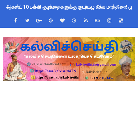
ஆகஸ்ட் 10 பள்ளி குழந்தைகளுக்கு குடற்புழு நீக்க மாத்திரை! ம
Census 2027 Tamil Nadu: சென்னை மாநகராட்சி ஊழியர்களுக்கு 
தமிழ்நாடு போதைப்பொருள் எதிர்ப்பு உறுதிமொழி 2026: e-Pledge
தமிழகப் பள்ளிகளுக்கு முக்கிய அறிவிப்பு: ஆகஸ்ட் 10 தேசிய குட
அரசு ஊழியர்களுக்கு ரூ.14,000 கோடி நிதி குறைப்பா? புதிய மர
பள்ளிகளில் கொடியேற்ற தலைமை ஆசிரியர்களுக்கு மட்டுமே உரிமை:
TN Govt Education Loan Scheme 2025-26: SC/ST மாணவர்களுக
Census 2026 HLO App: களப்பணியாளர்களுக்கு அவசர எச்சரிக்கை!
Kalai Thiruvizha 2026 - 2027 Forms: கலைத் திருவிழா போட்ட
Census 2026: HLO செயலியைப் பயன்படுத்தும் கணக்கெடுப்பாளர்