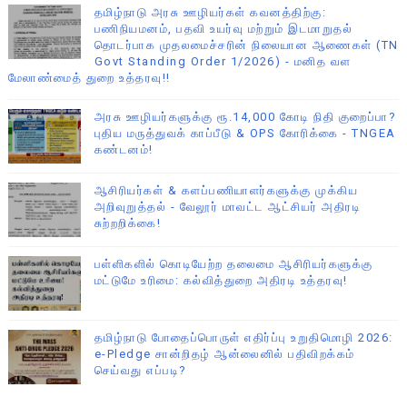
தமிழ்நாடு அரசு ஊழியர்கள் கவனத்திற்கு:
பணிநியமனம், பதவி உயர்வு மற்றும் இடமாறுதல்
தொடர்பாக முதலமைச்சரின் நிலையான ஆணைகள் (TN
Govt Standing Order 1/2026) - மனித வள
மேலாண்மைத் துறை உத்தரவு!!
அரசு ஊழியர்களுக்கு ரூ.14,000 கோடி நிதி குறைப்பா?
புதிய மருத்துவக் காப்பீடு & OPS கோரிக்கை - TNGEA
கண்டனம்!
ஆசிரியர்கள் & களப்பணியாளர்களுக்கு முக்கிய
அறிவுறுத்தல் - வேலூர் மாவட்ட ஆட்சியர் அதிரடி
சுற்றறிக்கை!
பள்ளிகளில் கொடியேற்ற தலைமை ஆசிரியர்களுக்கு
மட்டுமே உரிமை: கல்வித்துறை அதிரடி உத்தரவு!
தமிழ்நாடு போதைப்பொருள் எதிர்ப்பு உறுதிமொழி 2026:
e-Pledge சான்றிதழ் ஆன்லைனில் பதிவிறக்கம்
செய்வது எப்படி?