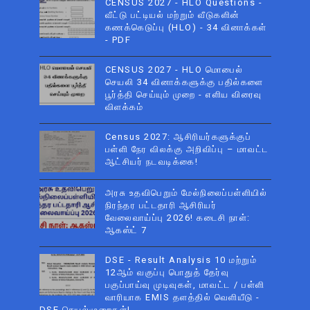
CENSUS 2027 - HLO Questions -
வீட்டு பட்டியல் மற்றும் வீடுகளின்
கணக்கெடுப்பு (HLO) - 34 வினாக்கள்
- PDF
CENSUS 2027 - HLO மொபைல்
செயலி 34 வினாக்களுக்கு பதில்களை
பூர்த்தி செய்யும் முறை - எளிய விரைவு
விளக்கம்
Census 2027: ஆசிரியர்களுக்குப்
பள்ளி நேர விலக்கு அறிவிப்பு – மாவட்ட
ஆட்சியர் நடவடிக்கை!
அரசு உதவிபெறும் மேல்நிலைப்பள்ளியில்
நிரந்தர பட்டதாரி ஆசிரியர்
வேலைவாய்ப்பு 2026! கடைசி நாள்:
ஆகஸ்ட் 7
DSE - Result Analysis 10 மற்றும்
12ஆம் வகுப்பு பொதுத் தேர்வு
பகுப்பாய்வு முடிவுகள், மாவட்ட / பள்ளி
வாரியாக EMIS தளத்தில் வெளியீடு -
DSE செயல்முறைகள்!