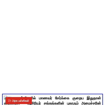
புதிய முதன்மை கல்வி அலுவலர் (CEO) நியமனம்! பள்ளிக் கல்வித்
ஆசிரியர்கள் கவனத்திற்கு! Census 2027 Duty: 28 மாவட்ட CEO &
TN CPS Teachers News: மறுநியமனம் பெற்ற ஆசிரியர்களுக்கு
TN Teachers Leave Rules: மருத்துவ விடுப்பு எடுக்கும் ஆசிரிய
மக்கள் தொகை கணக்கெடுப்பு பணி: ஆசிரியர்களுக்கு அரைநாள் O
அரசு பள்ளிகள்