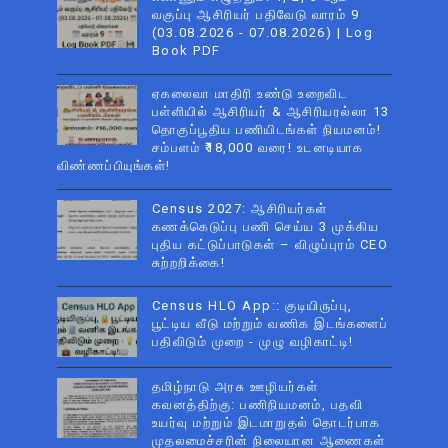
வகுப்பு ஆசிரியர் பதிவேடு வாரம் 9
(03.08.2026 - 07.08.2026) | Log
Book PDF
ஏகலைவா மாதிரி உண்டு உறைவிட
பள்ளியில் ஆசிரியர் & ஆசிரியரல்லா 13
தொகுப்பூதிய பணியிடங்கள் நியமனம்!
சம்பளம் ₹18,000 வரை! உடனடியாக
விண்ணப்பியுங்கள்!
Census 2027: ஆசிரியர்கள்
கணக்கெடுப்பு பணி செய்ய 3 முக்கிய
புதிய கட்டுப்பாடுகள் – விழுப்புரம் CEO
சுற்றறிக்கை!
Census HLO App:: குடியிருப்பு,
பூட்டிய வீடு மற்றும் வணிக இடங்களைப்
பதிவிடும் முறை - முழு வழிகாட்டி!
தமிழ்நாடு அரசு ஊழியர்கள்
கவனத்திற்கு: பணிநியமனம், பதவி
உயர்வு மற்றும் இடமாறுதல் தொடர்பாக
முதலமைச்சரின் நிலையான ஆணைகள்