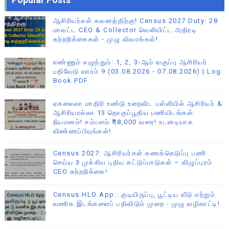
ஆசிரியர்கள் கவனத்திற்கு! Census 2027 Duty: 28
மாவட்ட CEO & Collector வெளியிட்ட அதிரடி
சுற்றறிக்கைகள் - முழு விவரங்கள்!
எண்ணும் எழுத்தும்: 1, 2, 3-ஆம் வகுப்பு ஆசிரியர்
பதிவேடு வாரம் 9 (03.08.2026 - 07.08.2026) | Log
Book PDF
ஏகலைவா மாதிரி உண்டு உறைவிட பள்ளியில் ஆசிரியர் &
ஆசிரியரல்லா 13 தொகுப்பூதிய பணியிடங்கள்
நியமனம்! சம்பளம் ₹18,000 வரை! உடனடியாக
விண்ணப்பியுங்கள்!
Census 2027: ஆசிரியர்கள் கணக்கெடுப்பு பணி
செய்ய 3 முக்கிய புதிய கட்டுப்பாடுகள் – விழுப்புரம்
CEO சுற்றறிக்கை!
Census HLO App:: குடியிருப்பு, பூட்டிய வீடு மற்றும்
வணிக இடங்களைப் பதிவிடும் முறை - முழு வழிகாட்டி!