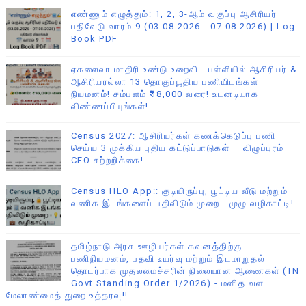
எண்ணும் எழுத்தும்: 1, 2, 3-ஆம் வகுப்பு ஆசிரியர்
பதிவேடு வாரம் 9 (03.08.2026 - 07.08.2026) | Log
Book PDF
ஏகலைவா மாதிரி உண்டு உறைவிட பள்ளியில் ஆசிரியர் &
ஆசிரியரல்லா 13 தொகுப்பூதிய பணியிடங்கள்
நியமனம்! சம்பளம் ₹18,000 வரை! உடனடியாக
விண்ணப்பியுங்கள்!
Census 2027: ஆசிரியர்கள் கணக்கெடுப்பு பணி
செய்ய 3 முக்கிய புதிய கட்டுப்பாடுகள் – விழுப்புரம்
CEO சுற்றறிக்கை!
Census HLO App:: குடியிருப்பு, பூட்டிய வீடு மற்றும்
வணிக இடங்களைப் பதிவிடும் முறை - முழு வழிகாட்டி!
தமிழ்நாடு அரசு ஊழியர்கள் கவனத்திற்கு:
பணிநியமனம், பதவி உயர்வு மற்றும் இடமாறுதல்
தொடர்பாக முதலமைச்சரின் நிலையான ஆணைகள் (TN
Govt Standing Order 1/2026) - மனித வள
மேலாண்மைத் துறை உத்தரவு!!