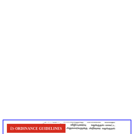
புதிய முதன்மை கல்வி அலுவலர் (CEO) நியமனம்! பள்ளிக் கல்வித்
ஆசிரியர்கள் கவனத்திற்கு! Census 2027 Duty: 28 மாவட்ட CEO &
TN CPS Teachers News: மறுநியமனம் பெற்ற ஆசிரியர்களுக்கு
TN Teachers Leave Rules: மருத்துவ விடுப்பு எடுக்கும் ஆசிரிய
மக்கள் தொகை கணக்கெடுப்பு பணி: ஆசிரியர்களுக்கு அரைநாள் O
ORDINANCE GUIDELINES