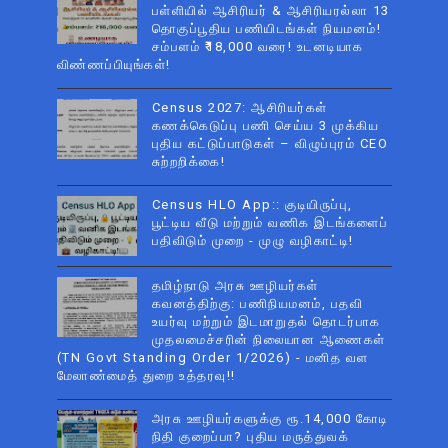
பள்ளியில் ஆசிரியர் & ஆசிரியரல்லா 13
தொகுப்பூதிய பணியிடங்கள் நியமனம்!
சம்பளம் ₹18,000 வரை! உடனடியாக
விண்ணப்பியுங்கள்!
Census 2027: ஆசிரியர்கள்
கணக்கெடுப்பு பணி செய்ய 3 முக்கிய
புதிய கட்டுப்பாடுகள் – விழுப்புரம் CEO
சுற்றறிக்கை!
Census HLO App:: குடியிருப்பு,
பூட்டிய வீடு மற்றும் வணிக இடங்களைப்
பதிவிடும் முறை - முழு வழிகாட்டி!
தமிழ்நாடு அரசு ஊழியர்கள்
கவனத்திற்கு: பணிநியமனம், பதவி
உயர்வு மற்றும் இடமாறுதல் தொடர்பாக
முதலமைச்சரின் நிலையான ஆணைகள்
(TN Govt Standing Order 1/2026) - மனித வள
மேலாண்மைத் துறை உத்தரவு!!
அரசு ஊழியர்களுக்கு ரூ.14,000 கோடி
நிதி குறைப்பா? புதிய மருத்துவக்