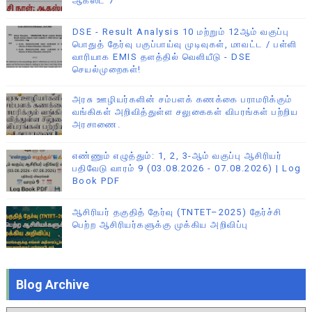
ஆகஸ்ட் 7
DSE - Result Analysis 10 மற்றும் 12ஆம் வகுப்பு
பொதுத் தேர்வு பகுப்பாய்வு முடிவுகள், மாவட்ட / பள்ளி
வாரியாக EMIS தளத்தில் வெளியீடு - DSE
செயல்முறைகள்!
அரசு ஊழியர்களின் சம்பளக் கணக்கை பராமரிக்கும்
வங்கிகள் அறிவித்துள்ள சலுகைகள் விபரங்கள் பற்றிய
அரசாணை.
எண்ணும் எழுத்தும்: 1, 2, 3-ஆம் வகுப்பு ஆசிரியர்
பதிவேடு வாரம் 9 (03.08.2026 - 07.08.2026) | Log
Book PDF
ஆசிரியர் தகுதித் தேர்வு (TNTET–2025) தேர்ச்சி
பெற்ற ஆசிரியர்களுக்கு முக்கிய அறிவிப்பு
Blog Archive