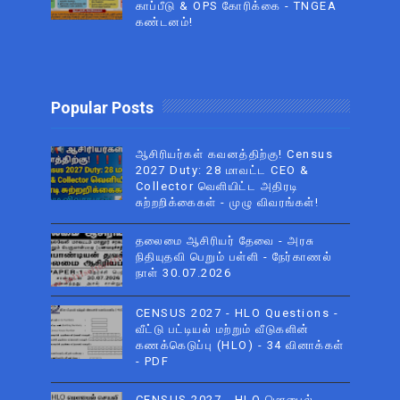
காப்பீடு & OPS கோரிக்கை - TNGEA
கண்டனம்!
Popular Posts
ஆசிரியர்கள் கவனத்திற்கு! Census
2027 Duty: 28 மாவட்ட CEO &
Collector வெளியிட்ட அதிரடி
சுற்றறிக்கைகள் - முழு விவரங்கள்!
தலைமை ஆசிரியர் தேவை - அரசு
நிதியுதவி பெறும் பள்ளி - நேர்காணல்
நாள் 30.07.2026
CENSUS 2027 - HLO Questions -
வீட்டு பட்டியல் மற்றும் வீடுகளின்
கணக்கெடுப்பு (HLO) - 34 வினாக்கள்
- PDF
CENSUS 2027 - HLO மொபைல்