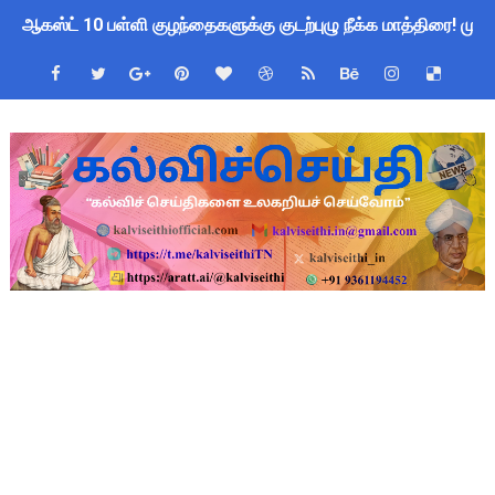
ஆகஸ்ட் 10 பள்ளி குழந்தைகளுக்கு குடற்புழு நீக்க மாத்திரை! ம
Census 2027 Tamil Nadu: சென்னை மாநகராட்சி ஊழியர்களுக்கு 
தமிழ்நாடு போதைப்பொருள் எதிர்ப்பு உறுதிமொழி 2026: e-Pledge
தமிழகப் பள்ளிகளுக்கு முக்கிய அறிவிப்பு: ஆகஸ்ட் 10 தேசிய குட
அரசு ஊழியர்களுக்கு ரூ.14,000 கோடி நிதி குறைப்பா? புதிய மர
பள்ளிகளில் கொடியேற்ற தலைமை ஆசிரியர்களுக்கு மட்டுமே உரிமை:
TN Govt Education Loan Scheme 2025-26: SC/ST மாணவர்களுக
Census 2026 HLO App: களப்பணியாளர்களுக்கு அவசர எச்சரிக்கை!
Kalai Thiruvizha 2026 - 2027 Forms: கலைத் திருவிழா போட்ட
Census 2026: HLO செயலியைப் பயன்படுத்தும் கணக்கெடுப்பாளர்