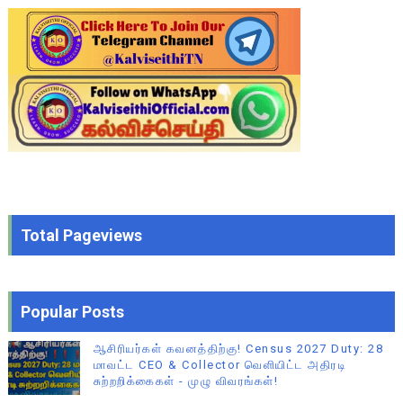
Total Pageviews
Popular Posts
ஆசிரியர்கள் கவனத்திற்கு! Census 2027 Duty: 28
மாவட்ட CEO & Collector வெளியிட்ட அதிரடி
சுற்றறிக்கைகள் - முழு விவரங்கள்!