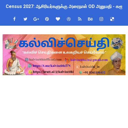
Census 2027: ஆசிரியர்களுக்கு அரைநாள் OD அனுமதி - கரூர் C
TN CPS Teachers News: மறுநியமனம் பெற்ற ஆசிரியர்களுக்கு
TN Budget Assembly Schedule 2026: பள்ளிக்கல்வித்துறை மீதா
ஆசிரியர்கள் கவனத்திற்கு! Census 2027 Duty: 28 மாவட்ட CEO &
நாமக்கல் மாவட்டம்: மக்கள் தொகை கணக்கெடுப்பு 2027 - ஆசிரியர
TN Budget 2026-2027 Highlights: மாணவர்களுக்கு இலவச லேப்டாப
பள்ளி மாணவர்களுக்கு 4 செட் இலவச சீருடை: EMIS தளத்தில் வி
TN SSLC Supplementary Result 2026: 10-ஆம் வகுப்பு துணைத் தே
நாளை ஆகஸ்ட் 6ஆம் தேதி உள்ளூர் விடுமுறை அறிவிக்கப்பட்டுள்ள
ஒருங்கிணைந்த பள்ளிக் கல்வியின் மாநிலத் திட்ட இயக்குநர் Dr.