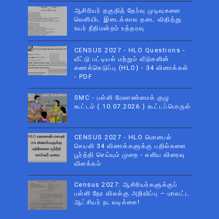
ஆசிரியர் தகுதித் தேர்வு முடிவுகளை
வெளியிட இடைக்கால தடை விதித்து
உயர் நீதிமன்றம் உத்தரவு
CENSUS 2027 - HLO Questions -
வீட்டு பட்டியல் மற்றும் வீடுகளின்
கணக்கெடுப்பு (HLO) - 34 வினாக்கள்
- PDF
SMC - பள்ளி மேலாண்மைக் குழு
கூட்டம் ( 10.07.2026 ) கூட்டப்பொருள்
CENSUS 2027 - HLO மொபைல்
செயலி 34 வினாக்களுக்கு பதில்களை
பூர்த்தி செய்யும் முறை - எளிய விரைவு
விளக்கம்
Census 2027: ஆசிரியர்களுக்குப்
பள்ளி நேர விலக்கு அறிவிப்பு – மாவட்ட
ஆட்சியர் நடவடிக்கை!