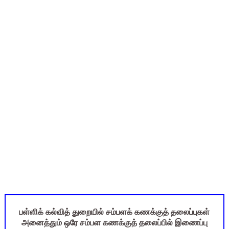
UGTRB English Unit 4 Important Questions with Answers PDF
மகிழ் முற்றம் பதிவேடு PDF | Magizh Mutram Register PDF 
Census 2027: ஆசிரியர்கள் கணக்கெடுப்பு பணி செய்ய 3 முக்கிய பு
ஆசிரியர்கள் & களப்பணியாளர்களுக்கு முக்கிய அறிவுறுத்தல் - வேல
TN Teachers Leave Rules: மருத்துவ விடுப்பு எடுக்கும் ஆசிரிய
பள்ளிக் கல்வித் துறையில் சம்பளக் கணக்குத் தலைப்புகள்
அனைத்தும் ஒரே சம்பள கணக்குத் தலைப்பில் இணைப்பு