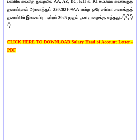
பள்ளிக் கல்வித் துறையில் AA, AZ, BC, KH & KI சம்பளக் கணக்குத்
தலைப்புகள் அனைத்தும் 220202109AA என்ற ஒரே சம்பள கணக்குத்
தலைப்பில் இணைப்பு - ஏப்ரல் 2025 முதல் நடைமுறைக்கு வந்தது..👇👇👇
👇
CLICK HERE TO DOWNLOAD Salary Head of Account Letter -
PDF