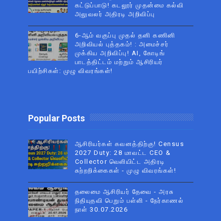
கட்டுப்பாடு! கடலூர் முதன்மை கல்வி
அலுவலர் அதிரடி அறிவிப்பு
6-ஆம் வகுப்பு முதல் தனி கணினி
அறிவியல் புத்தகம்! : அமைச்சர்
முக்கிய அறிவிப்பு! AI, கோடிங்
பாடத்திட்டம் மற்றும் ஆசிரியர்
பயிற்சிகள்: முழு விவரங்கள்!
Popular Posts
ஆசிரியர்கள் கவனத்திற்கு! Census
2027 Duty: 28 மாவட்ட CEO &
Collector வெளியிட்ட அதிரடி
சுற்றறிக்கைகள் - முழு விவரங்கள்!
தலைமை ஆசிரியர் தேவை - அரசு
நிதியுதவி பெறும் பள்ளி - நேர்காணல்
நாள் 30.07.2026