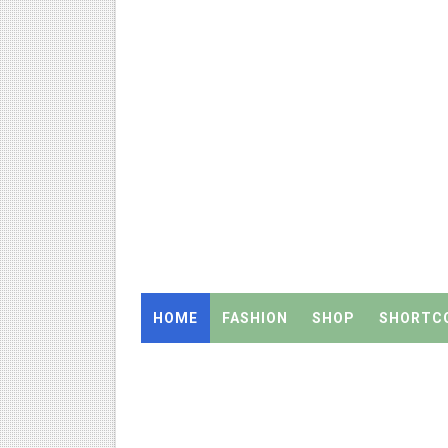
தமிழ்நாடு அரசு ஊழியர்கள் கவ
திருவண்ணாமலை CEO அதிரடி உத்
2027 Census Duty for Teache
இராணிப்பேட்டை: ஆசிரியர்களுக
Census 2027: கோவை பள்ளி ஆசி
Census 2027: ஆசிரியர்களுக்கு அ
Census 2027: திருவள்ளூர் மாவ
HOME
FASHION
SHOP
SHORTC
Census 2027: ஆசிரியர்களுக்கு 
TET வழக்கு: மதுரை உயர்நீதிமன
அரசு ஊழியர்கள் கவனத்திற்கு: ஓய