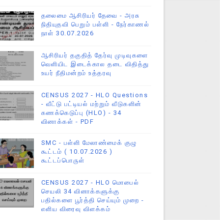
தலைமை ஆசிரியர் தேவை - அரசு
நிதியுதவி பெறும் பள்ளி - நேர்காணல்
நாள் 30.07.2026
ஆசிரியர் தகுதித் தேர்வு முடிவுகளை
வெளியிட இடைக்கால தடை விதித்து
உயர் நீதிமன்றம் உத்தரவு
CENSUS 2027 - HLO Questions
- வீட்டு பட்டியல் மற்றும் வீடுகளின்
கணக்கெடுப்பு (HLO) - 34
வினாக்கள் - PDF
SMC - பள்ளி மேலாண்மைக் குழு
கூட்டம் ( 10.07.2026 )
கூட்டப்பொருள்
CENSUS 2027 - HLO மொபைல்
செயலி 34 வினாக்களுக்கு
பதில்களை பூர்த்தி செய்யும் முறை -
எளிய விரைவு விளக்கம்