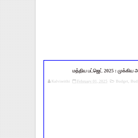
UGTRB English Unit 4 Importa
மகிழ் முற்றம் பதிவேடு PDF |
Census 2027: ஆசிரியர்கள் கணக்க
TN CPS Teachers News: மறுநி
ஆடித் திருவாதிரை 2026: ஆகஸ்ட்
மத்திய பட்ஜெட் 2025 : முக்கிய அற
Kalviseithi
February 01, 2025
Budget
,
Budg