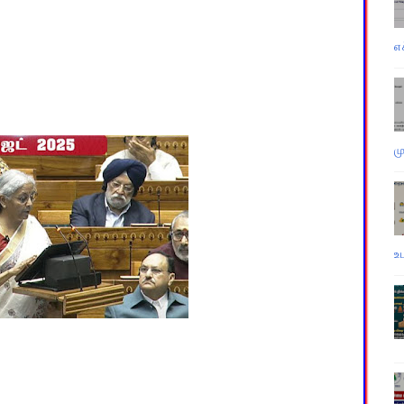
எ
ம
உ