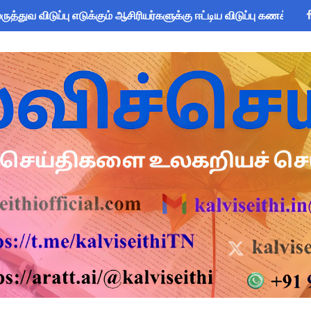
்துவ விடுப்பு எடுக்கும் ஆசிரியர்களுக்கு ஈட்டிய விடுப்பு கணக்கீட
 அரைநாள் OD அனுமதி - கரூர் CEO வெளியிட்ட அதிரடி சுற்றறிக்கை
2026: பள்ளிக்கல்வித்துறை மீதான மானிய கோரிக்கை விவாதம் 24.08.
sus 2027 Duty: 28 மாவட்ட CEO & Collector வெளியிட்ட அதிரடி சுற
ை கணக்கெடுப்பு 2027 - ஆசிரியர்களுக்கு முக்கிய வழிகாட்டுதல்! C
s: மாணவர்களுக்கு இலவச லேப்டாப், சைக்கிள் & AI பயிற்சி - கல்வி,
லவச சீருடை: EMIS தளத்தில் விவரங்களை பதிவிட அவகாசம்! - தொடக்
2026: 10-ஆம் வகுப்பு துணைத் தேர்வு முடிவுகள் வெளியீடு! தற்காலி
் விடுமுறை அறிவிக்கப்பட்டுள்ள 2 மாவட்டங்கள்
ன் மாநிலத் திட்ட இயக்குநர் Dr.M.ஆர்த்தி, IAS மாற்றம் - புதிய 