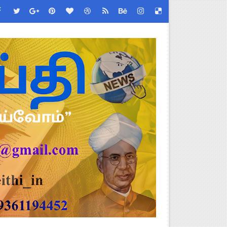
ு – புதிய தெளிவுரை: முக்கிய செயல்முறைகள் வெளியீடு!
!
2026 அன்று நடைபெறுகிறது - நிகழ்ச்சி நிரல் மற்றும் முக்கிய தே
்றறிக்கைகள் - முழு விவரங்கள்!
EO சுற்றறிக்கை வெளியீடு
 வேலைவாய்ப்பு, மகளிர் நலன் & புதிய திட்டங்களின் முழு அறிவிப்ப
கக் கல்வித் துறை சுற்றறிக்கை!
க மதிப்பெண் சான்றிதழ் பதிவிறக்கம் செய்வது எப்படி? DGE முக்கிய
திட்ட இயக்குநராக கலைச்செல்வி மோகன், IAS நியமனம் - அரசாணை வெளி