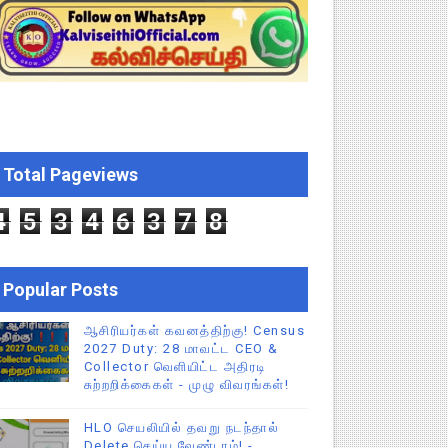
ிப்புகள்
CEO சுற்றறிக்கை!
்துறை அதிரடி தெளிவுரை உத்தரவு!
Total Pageviews
4
5
3
4
6
3
7
8
Popular Posts
ஆசிரியர்கள் கவனத்திற்கு! Census
2027 Duty: 28 மாவட்ட CEO &
Collector வெளியிட்ட அதிரடி
சுற்றறிக்கைகள் - முழு விவரங்கள்!
HLO செயலியில் தவறு நடந்தால்
Delete செய்ய வேண்டாம்! -