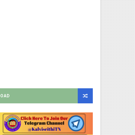
்பாக முதலமைச்சரின் நிலையான ஆணைகள் (TN Govt Standing Order 
ரியர்களுக்கு புதிய விதிகள்!
ங்கள்!
றிக்கை வெளியீடு!
னுமதி - ஆட்சியர் சுற்றறிக்கை!
EO வெளியிட்ட முக்கிய அறிவிப்பு!
OAD
ற்றறிக்கை!
ஆணையிடு!
திமன்ற முழு அமர்வு தீர்ப்பு விவரங்கள்!