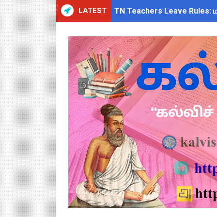
LATEST
TN Teachers Leave Rules: மருத
Census 2027: ஆசிரியர்களுக்கு
TN Budget Assembly Schedule 
ஆசிரியர்கள் கவனத்திற்கு! Cen
நாமக்கல் மாவட்டம்: மக்கள் தொக
TN Budget 2026-2027 Highlight
பள்ளி மாணவர்களுக்கு 4 செட் இ
TN SSLC Supplementary Result 
நாளை ஆகஸ்ட் 6ஆம் தேதி உள்ளூர
ஒருங்கிணைந்த பள்ளிக் கல்வியி