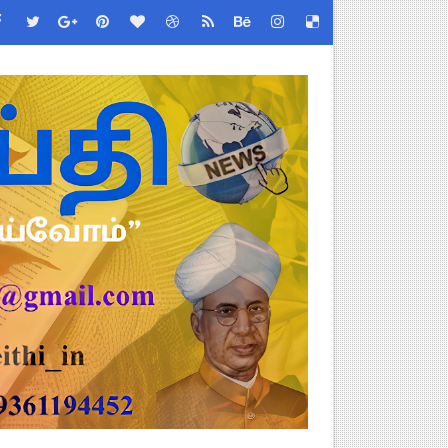
 - TNGEA கண்டனம்!
 செய்வது எப்படி?
ி உத்தரவு!
்! எப்படி விண்ணப்பிப்பது?
 ஆணையர் சுற்றறிக்கை!
ப்பூர்வ விதிகள்!
படிவங்கள் ஒரே லிங்க்கில்!
ேண்டிய முக்கிய விதிகள்!
் செய்யும் முறை!