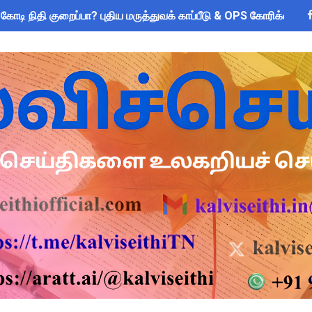
 கோடி நிதி குறைப்பா? புதிய மருத்துவக் காப்பீடு & OPS கோரிக்கை
சிரியர்களுக்கு மட்டுமே உரிமை: கல்வித்துறை அதிரடி உத்தரவு!
ப்பு உறுதிமொழி 2026: e-Pledge சான்றிதழ் ஆன்லைனில் பதிவிறக்கம்
ி: ஆசிரியர்களுக்கு அரைநாள் OD அனுமதி - தஞ்சாவூர் CEO அதிரட
me 2025-26: SC/ST மாணவர்களுக்கு ரூ.40 லட்சம் வரை கல்விக்கடன
்னை மாநகராட்சி ஊழியர்களுக்கு அரை நாள் விடுப்பு - மாநகராட்சி
யாளர்களுக்கு அவசர எச்சரிக்கை! முக்கிய வழிகாட்டுதல்கள் & சட்ட
 Forms: கலைத் திருவிழா போட்டிகளுக்கான அனைத்து Excel & Word 
பயன்படுத்தும் கணக்கெடுப்பாளர்கள், மேற்பார்வையாளர்கள் அறிய வ
: IFHRMS களஞ்சியம் வலைதளத்தில் ஜூலை மாத சம்பள சீட் டவுன்லோட