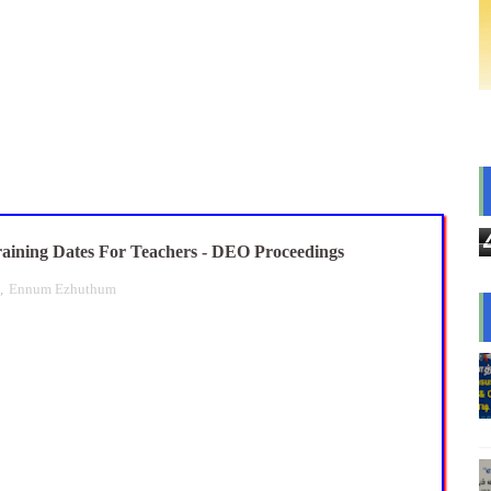
sus 2027 Duty: 28 மாவட்ட CEO & Collector வெளியிட்ட அதிரடி சுற
யமனம் பெற்ற ஆசிரியர்களுக்கு ஊதியம் & நிலுவைத்தொகை - நிதித
்துவ விடுப்பு எடுக்கும் ஆசிரியர்களுக்கு ஈட்டிய விடுப்பு கணக்கீட
 அரைநாள் OD அனுமதி - கரூர் CEO வெளியிட்ட அதிரடி சுற்றறிக்கை
அறிவிப்பு: ஆகஸ்ட் 10 தேசிய குடற்புழு நீக்க நாள் - அல்பெண்டசோல்
ining Dates For Teachers - DEO Proceedings
,
Ennum Ezhuthum