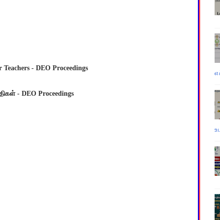
 Teachers - DEO Proceedings
எ
திகள் - DEO Proceedings
உ