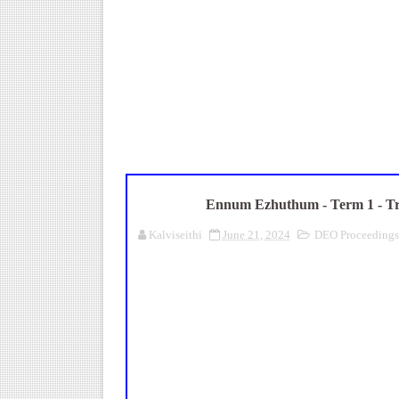
ஆசிரியர்கள் கவனத்திற்கு! Cen
TN CPS Teachers News: மறுநி
TN Teachers Leave Rules: மருத
Census 2027: ஆசிரியர்களுக்கு
தமிழகப் பள்ளிகளுக்கு முக்கிய 
Ennum Ezhuthum - Term 1 - Tra
Kalviseithi
June 21, 2024
DEO Proceedings