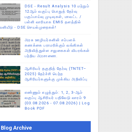
DSE - Result Analysis 10 மற்றும்
12ஆம் வகுப்பு பொதுத் தேர்வு
பகுப்பாய்வு முடிவுகள், மாவட்ட /
பள்ளி வாரியாக EMIS தளத்தில்
ெளியீடு - DSE செயல்முறைகள்!
அரசு ஊழியர்களின் சம்பளக்
கணக்கை பராமரிக்கும் வங்கிகள்
அறிவித்துள்ள சலுகைகள் விபரங்கள்
பற்றிய அரசாணை.
ஆசிரியர் தகுதித் தேர்வு (TNTET–
2025) தேர்ச்சி பெற்ற
ஆசிரியர்களுக்கு முக்கிய அறிவிப்பு
எண்ணும் எழுத்தும்: 1, 2, 3-ஆம்
வகுப்பு ஆசிரியர் பதிவேடு வாரம் 9
(03.08.2026 - 07.08.2026) | Log
Book PDF
Blog Archive