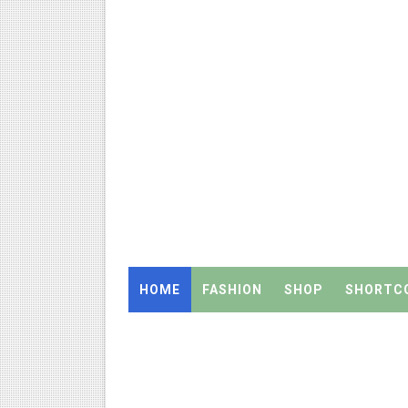
WWF India வழங்கும் Wild Wisd
4th & 5th Standard Ennum E
2027 Census Duty for Teache
Census 2027: கோவை பள்ளி ஆசி
திருவண்ணாமலை CEO அதிரடி உத்
இராணிப்பேட்டை: ஆசிரியர்களுக
அரசு உதவிபெறும் பள்ளி பட்டதார
HOME
FASHION
SHOP
SHORTC
ஆடித் திருவாதிரை 2026: ஆகஸ்ட்
அரசுப் பள்ளியில் கழிவறை கதவ
புதிய முதன்மை கல்வி அலுவலர் (