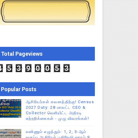
்றறிக்கைகள் - முழு விவரங்கள்!
்துறை அதிரடி தெளிவுரை உத்தரவு!
ு – புதிய தெளிவுரை: முக்கிய செயல்முறைகள் வெளியீடு!
!
Total Pageviews
 (Albendazole 400 mg) மாத்திரை வழங்க பள்ளிக்கல்வித்துறை முக்கி
4
5
3
9
0
0
5
3
Popular Posts
ஆசிரியர்கள் கவனத்திற்கு! Census
2027 Duty: 28 மாவட்ட CEO &
Collector வெளியிட்ட அதிரடி
சுற்றறிக்கைகள் - முழு விவரங்கள்!
எண்ணும் எழுத்தும்: 1, 2, 3-ஆம்
வகுப்பு ஆசிரியர் பதிவேடு வாரம் 9