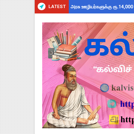
LATEST
அரசு ஊழியர்களுக்கு ரூ.14,000
பள்ளிகளில் கொடியேற்ற தலைமை ஆ
தமிழ்நாடு போதைப்பொருள் எதிர்
மக்கள் தொகை கணக்கெடுப்பு பண
TN Govt Education Loan Sche
Census 2027 Tamil Nadu: சென
Census 2026 HLO App: களப்பணி
Kalai Thiruvizha 2026 - 2027
Census 2026: HLO செயலியைப் 
July 2026 Pay Slip Download