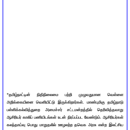
*தமிழ்நாட்டின் நிதிநிலைமை பற்றி முழுவதுமான வெள்ளை
அறிக்கையினை வெளியிட்டு இருக்கிறார்கள். மாண்புமிகு தமிழ்நாடு
பள்ளிக்கல்வித்துறை அமைச்சர் சட்டமன்றத்தில் தெரிவித்தவாறு
ஆசிரியர் காலிப் பணியிடங்கள் உடன் நிரப்பப்பட வேண்டும். ஆசிரியர்கள்
கலந்தாய்வு பொது மாறுதலில் ஊழலற்ற தவெக அரசு என்ற இலட்சிய