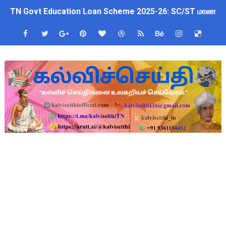
TN Govt Education Loan Scheme 2025-26: SC/ST மாணவர்களுக
Census 2026 HLO App: களப்பணியாளர்களுக்கு அவசர எச்சரிக்கை!
Kalai Thiruvizha 2026 - 2027 Forms: கலைத் திருவிழா போட்ட
Census 2026: HLO செயலியைப் பயன்படுத்தும் கணக்கெடுப்பாளர்
July 2026 Pay Slip Download: IFHRMS களஞ்சியம் வலைதளத்தி
WWF India வழங்கும் Wild Wisdom Global Challenge 2026 ஆங்க
4th & 5th Standard Ennum Ezhuthum Term 1 Set 10 Lesso
2027 Census Duty for Teachers: புதுக்கோட்டை CEO வெளியிட்
Census 2027: கோவை பள்ளி ஆசிரியர்களுக்கு காலை, மாலை நேரங
திருவண்ணாமலை CEO அதிரடி உத்தரவு: முழு நாள் மக்கள் தொகை க