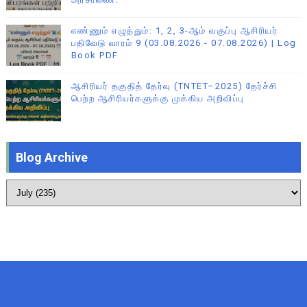
எண்ணும் எழுத்தும்: 1, 2, 3-ஆம் வகுப்பு ஆசிரியர்
பதிவேடு வாரம் 9 (03.08.2026 - 07.08.2026) | Log
Book PDF
ஆசிரியர் தகுதித் தேர்வு (TNTET–2025) தேர்ச்சி
பெற்ற ஆசிரியர்களுக்கு முக்கிய அறிவிப்பு
Blog Archive