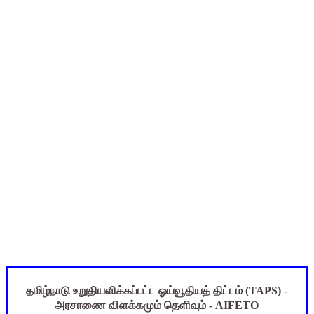
மக்கள் தொகை கணக்கெடுப்பு பணி: ஆசிரியர்களுக்கு அரைநாள் O
Census 2027 Tamil Nadu: சென்னை மாநகராட்சி ஊழியர்களுக்கு 
தமிழ்நாடு போதைப்பொருள் எதிர்ப்பு உறுதிமொழி 2026: e-Pledge
தமிழகப் பள்ளிகளுக்கு முக்கிய அறிவிப்பு: ஆகஸ்ட் 10 தேசிய குட
அரசு ஊழியர்களுக்கு ரூ.14,000 கோடி நிதி குறைப்பா? புதிய மர
தமிழ்நாடு உறுதியளிக்கப்பட்ட ஓய்வூதியத் திட்டம் (TAPS) -
அரசாணை விளக்கமும் தெளிவும் - AIFETO