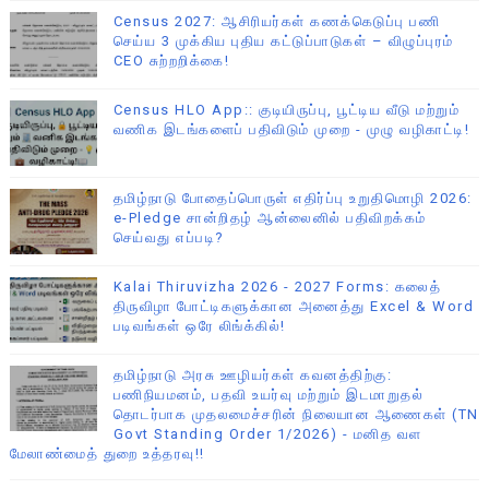
Census 2027: ஆசிரியர்கள் கணக்கெடுப்பு பணி
செய்ய 3 முக்கிய புதிய கட்டுப்பாடுகள் – விழுப்புரம்
CEO சுற்றறிக்கை!
Census HLO App:: குடியிருப்பு, பூட்டிய வீடு மற்றும்
வணிக இடங்களைப் பதிவிடும் முறை - முழு வழிகாட்டி!
தமிழ்நாடு போதைப்பொருள் எதிர்ப்பு உறுதிமொழி 2026:
e-Pledge சான்றிதழ் ஆன்லைனில் பதிவிறக்கம்
செய்வது எப்படி?
Kalai Thiruvizha 2026 - 2027 Forms: கலைத்
திருவிழா போட்டிகளுக்கான அனைத்து Excel & Word
படிவங்கள் ஒரே லிங்க்கில்!
தமிழ்நாடு அரசு ஊழியர்கள் கவனத்திற்கு:
பணிநியமனம், பதவி உயர்வு மற்றும் இடமாறுதல்
தொடர்பாக முதலமைச்சரின் நிலையான ஆணைகள் (TN
Govt Standing Order 1/2026) - மனித வள
மேலாண்மைத் துறை உத்தரவு!!