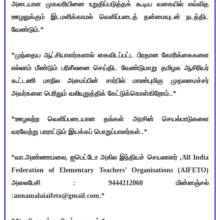
அடையாள முகவரியினை உறுதிப்படுத்தக் கூடிய வகையில் எவ்வித
ஊழலுக்கும் இடமளிக்காமல் வெளிப்படைத் தன்மையுடன் நடத்திட
வேண்டும்.*
*முந்தைய ஆட்சியாளர்களால் கைவிடப்பட்ட பிரதான கோரிக்கைகளை
எல்லாம் மீண்டும் பரிசீலனை செய்திட வேண்டுமாறு தமிழக ஆசிரியர்
கூட்டணி மாநில அமைப்பின் சார்பில் மாண்புமிகு முதலமைச்சர்
அவர்களை பெரிதும் வலியுறுத்திக் கேட்டுக்கொள்கிறோம்..*
*ஊழலற்ற வெளிப்படையான தங்கள் அரசின் செயல்பாடுகளை
வரவேற்று பாராட்டும் இயக்கப் பொறுப்பாளர்கள்..*
*வா.அண்ணாமலை, ஐபெட்டோ அகில இந்தியச் செயலாளர் ,All India
Federation of Elementary Teachers’ Organisations (AIFETO)
அலைபேசி : 9444212060 மின்னஞ்சல்
:annamalaiaifeto@gmail.com.*