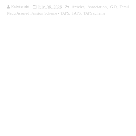
Kalviseithi
July 06, 2026
Articles
,
Association
,
G.O
,
Tamil
Nadu Assured Pension Scheme - TAPS
,
TAPS
,
TAPS scheme