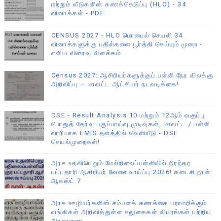
மற்றும் வீடுகளின் கணக்கெடுப்பு (HLO) - 34
வினாக்கள் - PDF
CENSUS 2027 - HLO மொபைல் செயலி 34
வினாக்களுக்கு பதில்களை பூர்த்தி செய்யும் முறை -
எளிய விரைவு விளக்கம்
Census 2027: ஆசிரியர்களுக்குப் பள்ளி நேர விலக்கு
அறிவிப்பு – மாவட்ட ஆட்சியர் நடவடிக்கை!
DSE - Result Analysis 10 மற்றும் 12ஆம் வகுப்பு
பொதுத் தேர்வு பகுப்பாய்வு முடிவுகள், மாவட்ட / பள்ளி
வாரியாக EMIS தளத்தில் வெளியீடு - DSE
செயல்முறைகள்!
அரசு உதவிபெறும் மேல்நிலைப்பள்ளியில் நிரந்தர
பட்டதாரி ஆசிரியர் வேலைவாய்ப்பு 2026! கடைசி நாள்:
ஆகஸ்ட் 7
அரசு ஊழியர்களின் சம்பளக் கணக்கை பராமரிக்கும்
வங்கிகள் அறிவித்துள்ள சலுகைகள் விபரங்கள் பற்றிய
அரசாணை.