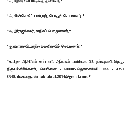
*அ.எழிலரசன் மாநிலத் தலைவர்,*
*அ.வின்சென்ட் பால்ராஜ், பொதுச் செயலாளர்,*
*ஆ.இராஜசேகர்,மாநிலப் பொருளாளர்,*
*கு.ரமாராணி,மாநில மகளிரணிச் செயலாளர்.*
*தமிழக ஆசிரியர் கூட்டணி, ஆர்வலர் மாளிகை, 52, நல்லதம்பி தெரு,
திருவல்லிக்கேணி, சென்னை - 600005.தொலைபேசி: 044 - 4351
8540, மின்னஞ்சல்: taktaktak2014@gmail.com.*