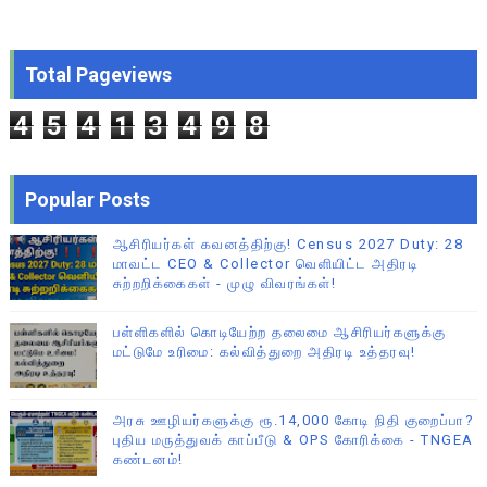
Total Pageviews
4
5
4
1
3
4
9
8
Popular Posts
ஆசிரியர்கள் கவனத்திற்கு! Census 2027 Duty: 28
மாவட்ட CEO & Collector வெளியிட்ட அதிரடி
சுற்றறிக்கைகள் - முழு விவரங்கள்!
பள்ளிகளில் கொடியேற்ற தலைமை ஆசிரியர்களுக்கு
மட்டுமே உரிமை: கல்வித்துறை அதிரடி உத்தரவு!
அரசு ஊழியர்களுக்கு ரூ.14,000 கோடி நிதி குறைப்பா?
புதிய மருத்துவக் காப்பீடு & OPS கோரிக்கை - TNGEA
கண்டனம்!