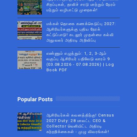
சிறப்புகள், தாலிச் சரடு மாற்றும் நேரம்
மற்றும் வழிபாட்டு முறைகள்!
மக்கள் தொகை கணக்கெடுப்பு 2027:
ஆசிரியர்களுக்கு புதிய நேரக்
கட்டுப்பாடு! கடலூர் முதன்மை கல்வி
அலுவலர் அதிரடி அறிவிப்பு
எண்ணும் எழுத்தும்: 1, 2, 3-ஆம்
வகுப்பு ஆசிரியர் பதிவேடு வாரம் 9
(03.08.2026 - 07.08.2026) | Log
Book PDF
Popular Posts
ஆசிரியர்கள் கவனத்திற்கு! Census
2027 Duty: 28 மாவட்ட CEO &
Collector வெளியிட்ட அதிரடி
சுற்றறிக்கைகள் - முழு விவரங்கள்!