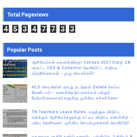
Total Pageviews
4
5
3
4
7
7
3
3
Popular Posts
ஆசிரியர்கள் கவனத்திற்கு! Census 2027 Duty: 28
மாவட்ட CEO & Collector வெளியிட்ட அதிரடி
சுற்றறிக்கைகள் - முழு விவரங்கள்!
HLO செயலியில் தவறு நடந்தால் Delete செய்ய
வேண்டாம்! - கணக்கெடுப்பாளர்கள் மற்றும்
மேற்பார்வையாளர்களுக்கு முக்கிய எச்சரிக்கை!
TN Teachers Leave Rules: மருத்துவ விடுப்பு
எடுக்கும் ஆசிரியர்களுக்கு ஈட்டிய விடுப்பு கணக்கீடு –
புதிய தெளிவுரை: முக்கிய செயல்முறைகள் வெளியீடு!
ஏகலைவா மாதிரி உண்டு உறைவிட பள்ளியில் ஆசிரியர் &