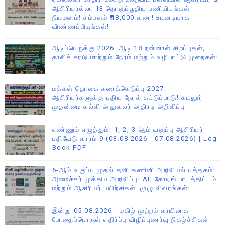
ஆசிரியரல்லா 13 தொகுப்பூதிய பணியிடங்கள்
நியமனம்! சம்பளம் ₹18,000 வரை! உடனடியாக
விண்ணப்பியுங்கள்!
ஆடிப்பெருக்கு 2026: ஆடி 18 நன்னாள் சிறப்புகள்,
தாலிச் சரடு மாற்றும் நேரம் மற்றும் வழிபாட்டு முறைகள்!
மக்கள் தொகை கணக்கெடுப்பு 2027:
ஆசிரியர்களுக்கு புதிய நேரக் கட்டுப்பாடு! கடலூர்
முதன்மை கல்வி அலுவலர் அதிரடி அறிவிப்பு
எண்ணும் எழுத்தும்: 1, 2, 3-ஆம் வகுப்பு ஆசிரியர்
பதிவேடு வாரம் 9 (03.08.2026 - 07.08.2026) | Log
Book PDF
6-ஆம் வகுப்பு முதல் தனி கணினி அறிவியல் புத்தகம்! :
அமைச்சர் முக்கிய அறிவிப்பு! AI, கோடிங் பாடத்திட்டம்
மற்றும் ஆசிரியர் பயிற்சிகள்: முழு விவரங்கள்!
இன்று 05.08.2026 - மகிழ் முற்றம் வாயிலாக
போதைப்பொருள் எதிர்ப்பு விழிப்புணர்வு நிகழ்ச்சிகள் -