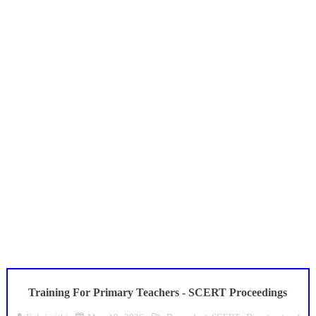
அரசு ஊழியர்கள் கவனத்திற்கு: ஓய்வுக்குப் பிறகும் சாதி சான்றிதழ்
UGTRB English Unit 4 Important Questions with Answers PDF
மகிழ் முற்றம் பதிவேடு PDF | Magizh Mutram Register PDF 
ஆடித் திருவாதிரை 2026: ஆகஸ்ட் 10 உள்ளூர் விடுமுறை - முழு வி
அரசுப் பள்ளியில் கழிவறை கதவைத் திறந்த 9 மாணவர்களுக்கு ம
Training For Primary Teachers - SCERT Proceedings