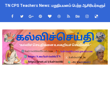
TN CPS Teachers News: மறுநியமனம் பெற்ற ஆசிரியர்களுக்கு
TN Teachers Leave Rules: மருத்துவ விடுப்பு எடுக்கும் ஆசிரிய
Census 2027: ஆசிரியர்களுக்கு அரைநாள் OD அனுமதி - கரூர் C
TN Budget Assembly Schedule 2026: பள்ளிக்கல்வித்துறை மீதா
ஆசிரியர்கள் கவனத்திற்கு! Census 2027 Duty: 28 மாவட்ட CEO &
நாமக்கல் மாவட்டம்: மக்கள் தொகை கணக்கெடுப்பு 2027 - ஆசிரியர
TN Budget 2026-2027 Highlights: மாணவர்களுக்கு இலவச லேப்டாப
பள்ளி மாணவர்களுக்கு 4 செட் இலவச சீருடை: EMIS தளத்தில் வி
TN SSLC Supplementary Result 2026: 10-ஆம் வகுப்பு துணைத் தே
நாளை ஆகஸ்ட் 6ஆம் தேதி உள்ளூர் விடுமுறை அறிவிக்கப்பட்டுள்ள