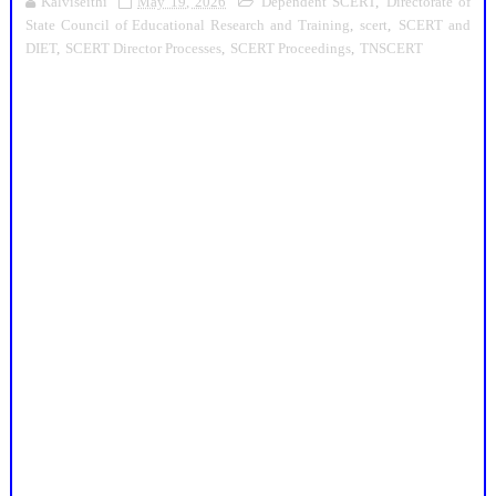
Kalviseithi
May 19, 2026
Dependent SCERT
,
Directorate of
State Council of Educational Research and Training
,
scert
,
SCERT and
DIET
,
SCERT Director Processes
,
SCERT Proceedings
,
TNSCERT