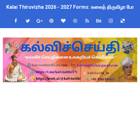
Kalai Thiruvizha 2026 - 2027 Forms: கலைத் திருவிழா போட்ட
பள்ளி மாணவர்களுக்குப் பிரம்மாண்ட வினாடி வினா போட்டி 2026! வ
July 2026 Pay Slip Download: IFHRMS களஞ்சியம் வலைதளத்தி
4th & 5th Standard Ennum Ezhuthum Term 1 Set 10 Lesso
2027 Census Duty for Teachers: புதுக்கோட்டை CEO வெளியிட்
இராணிப்பேட்டை: ஆசிரியர்களுக்கு அரை நாள் OD அனுமதி! மக்க
Census 2027: கோவை பள்ளி ஆசிரியர்களுக்கு காலை, மாலை நேரங
திருவண்ணாமலை CEO அதிரடி உத்தரவு: முழு நாள் மக்கள் தொகை க
ஆடித் திருவாதிரை 2026: ஆகஸ்ட் 10 உள்ளூர் விடுமுறை - முழு வி
அரசுப் பள்ளியில் கழிவறை கதவைத் திறந்த 9 மாணவர்களுக்கு ம