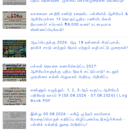
புதிய தெளிவுரை: முக்கிய செயல்முறைகள் வெளியீடு!
ஏகலைவா மாதிரி உண்டு உறைவிட பள்ளியில் ஆசிரியர் &
ஆசிரியரல்லா 13 தொகுப்பூதிய பணியிடங்கள்
நியமனம்! சம்பளம் ₹18,000 வரை! உடனடியாக
விண்ணப்பியுங்கள்!
ஆடிப்பெருக்கு 2026: ஆடி 18 நன்னாள் சிறப்புகள்,
தாலிச் சரடு மாற்றும் நேரம் மற்றும் வழிபாட்டு முறைகள்!
மக்கள் தொகை கணக்கெடுப்பு 2027:
ஆசிரியர்களுக்கு புதிய நேரக் கட்டுப்பாடு! கடலூர்
முதன்மை கல்வி அலுவலர் அதிரடி அறிவிப்பு
எண்ணும் எழுத்தும்: 1, 2, 3-ஆம் வகுப்பு ஆசிரியர்
பதிவேடு வாரம் 9 (03.08.2026 - 07.08.2026) | Log
Book PDF
இன்று 05.08.2026 - மகிழ் முற்றம் வாயிலாக
போதைப்பொருள் எதிர்ப்பு விழிப்புணர்வு நிகழ்ச்சிகள் -
பள்ளிக் கல்வித் துறை அறிவிப்பு!