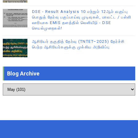
DSE - Result Analysis 10 மற்றும் 12ஆம் வகுப்பு
பொதுத் தேர்வு பகுப்பாய்வு முடிவுகள், மாவட்ட / பள்ளி
வாரியாக EMIS தளத்தில் வெளியீடு - DSE
செயல்முறைகள்!
ஆசிரியர் தகுதித் தேர்வு (TNTET–2025) தேர்ச்சி
பெற்ற ஆசிரியர்களுக்கு முக்கிய அறிவிப்பு
Blog Archive