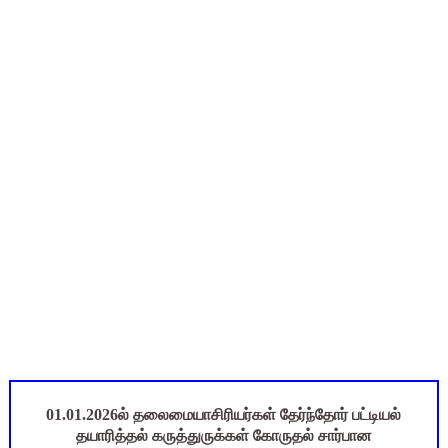
நாளை ஆகஸ்ட் 6ஆம் தேதி உள்ளூர் விடுமுறை அறிவிக்கப்பட்டுள்ள
ஒருங்கிணைந்த பள்ளிக் கல்வியின் மாநிலத் திட்ட இயக்குநர் Dr.
தமிழ்நாடு அரசு ஊழியர்கள் கவனத்திற்கு: பணிநியமனம், பதவி
Census 2027: ஆசிரியர்களுக்கு அதிரடி உத்தரவு - சேலம் ஆட்சியர்
அரசு உதவிபெறும் பள்ளி பட்டதாரி ஆசிரியர் வேலைவாய்ப்பு 2026 -
01.01.2026ல் தலைமையாசிரியர்கள் தேர்ந்தோர் பட்டியல்
தயாரித்தல் கருத்துருக்கள் கோருதல் சார்பான