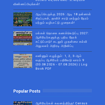
விண்ணப்பியுங்கள்!
ஆடிப்பெருக்கு 2026: ஆடி 18 நன்னாள்
சிறப்புகள், தாலிச் சரடு மாற்றும் நேரம்
மற்றும் வழிபாட்டு முறைகள்!
மக்கள் தொகை கணக்கெடுப்பு 2027:
ஆசிரியர்களுக்கு புதிய நேரக்
கட்டுப்பாடு! கடலூர் முதன்மை கல்வி
அலுவலர் அதிரடி அறிவிப்பு
எண்ணும் எழுத்தும்: 1, 2, 3-ஆம்
வகுப்பு ஆசிரியர் பதிவேடு வாரம் 9
(03.08.2026 - 07.08.2026) | Log
Book PDF
Popular Posts
ஆசிரியர்கள் கவனத்திற்கு! Census