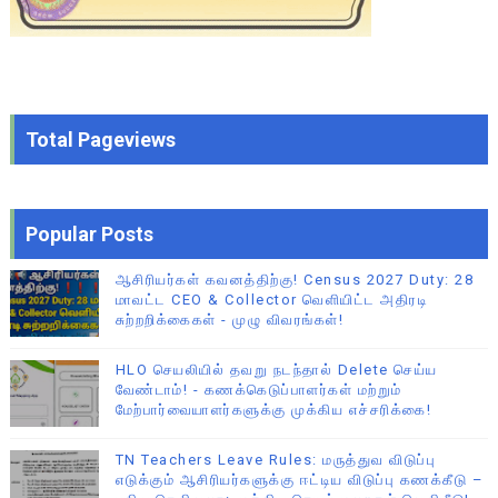
Total Pageviews
Popular Posts
ஆசிரியர்கள் கவனத்திற்கு! Census 2027 Duty: 28
மாவட்ட CEO & Collector வெளியிட்ட அதிரடி
சுற்றறிக்கைகள் - முழு விவரங்கள்!
HLO செயலியில் தவறு நடந்தால் Delete செய்ய
வேண்டாம்! - கணக்கெடுப்பாளர்கள் மற்றும்
மேற்பார்வையாளர்களுக்கு முக்கிய எச்சரிக்கை!
TN Teachers Leave Rules: மருத்துவ விடுப்பு
எடுக்கும் ஆசிரியர்களுக்கு ஈட்டிய விடுப்பு கணக்கீடு –