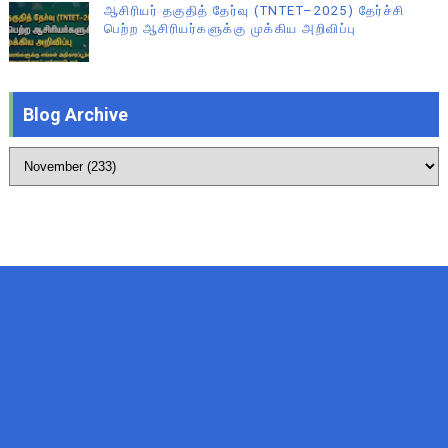
ஆசிரியர் தகுதித் தேர்வு (TNTET–2025) தேர்ச்சி
பெற்ற ஆசிரியர்களுக்கு முக்கிய அறிவிப்பு
Blog Archive