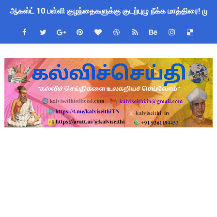
ஆகஸ்ட் 10 பள்ளி குழந்தைகளுக்கு குடற்புழு நீக்க மாத்திரை! ம
Census 2027 Tamil Nadu: சென்னை மாநகராட்சி ஊழியர்களுக்கு 
தமிழ்நாடு போதைப்பொருள் எதிர்ப்பு உறுதிமொழி 2026: e-Pledge
தமிழகப் பள்ளிகளுக்கு முக்கிய அறிவிப்பு: ஆகஸ்ட் 10 தேசிய குட
அரசு ஊழியர்களுக்கு ரூ.14,000 கோடி நிதி குறைப்பா? புதிய மர
பள்ளிகளில் கொடியேற்ற தலைமை ஆசிரியர்களுக்கு மட்டுமே உரிமை:
TN Govt Education Loan Scheme 2025-26: SC/ST மாணவர்களுக
Census 2026 HLO App: களப்பணியாளர்களுக்கு அவசர எச்சரிக்கை!
Kalai Thiruvizha 2026 - 2027 Forms: கலைத் திருவிழா போட்ட
Census 2026: HLO செயலியைப் பயன்படுத்தும் கணக்கெடுப்பாளர்