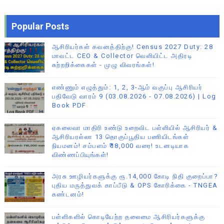
Popular Posts
ஆசிரியர்கள் கவனத்திற்கு! Census 2027 Duty: 28
மாவட்ட CEO & Collector வெளியிட்ட அதிரடி
சுற்றறிக்கைகள் - முழு விவரங்கள்!
எண்ணும் எழுத்தும்: 1, 2, 3-ஆம் வகுப்பு ஆசிரியர்
பதிவேடு வாரம் 9 (03.08.2026 - 07.08.2026) | Log
Book PDF
ஏகலைவா மாதிரி உண்டு உறைவிட பள்ளியில் ஆசிரியர் &
ஆசிரியரல்லா 13 தொகுப்பூதிய பணியிடங்கள்
நியமனம்! சம்பளம் ₹18,000 வரை! உடனடியாக
விண்ணப்பியுங்கள்!
அரசு ஊழியர்களுக்கு ரூ.14,000 கோடி நிதி குறைப்பா?
புதிய மருத்துவக் காப்பீடு & OPS கோரிக்கை - TNGEA
கண்டனம்!
பள்ளிகளில் கொடியேற்ற தலைமை ஆசிரியர்களுக்கு