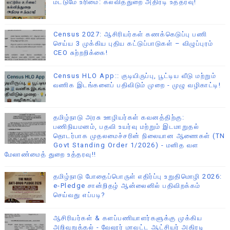
மட்டுமே உரிமை: கல்வித்துறை அதிரடி உத்தரவு!
Census 2027: ஆசிரியர்கள் கணக்கெடுப்பு பணி
செய்ய 3 முக்கிய புதிய கட்டுப்பாடுகள் – விழுப்புரம்
CEO சுற்றறிக்கை!
Census HLO App:: குடியிருப்பு, பூட்டிய வீடு மற்றும்
வணிக இடங்களைப் பதிவிடும் முறை - முழு வழிகாட்டி!
தமிழ்நாடு அரசு ஊழியர்கள் கவனத்திற்கு:
பணிநியமனம், பதவி உயர்வு மற்றும் இடமாறுதல்
தொடர்பாக முதலமைச்சரின் நிலையான ஆணைகள் (TN
Govt Standing Order 1/2026) - மனித வள
மேலாண்மைத் துறை உத்தரவு!!
தமிழ்நாடு போதைப்பொருள் எதிர்ப்பு உறுதிமொழி 2026:
e-Pledge சான்றிதழ் ஆன்லைனில் பதிவிறக்கம்
செய்வது எப்படி?
ஆசிரியர்கள் & களப்பணியாளர்களுக்கு முக்கிய
அறிவுறுத்தல் - வேலூர் மாவட்ட ஆட்சியர் அதிரடி