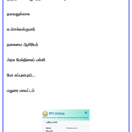
தகவலுக்காக
க.செல்வக்குமார்
தலைமை ஆசிரியர்
அரசு மேல்நிலைப் பள்ளி
மோ சுப்புலாபுரம்...
மதுரை மாவட்டம்