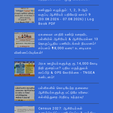
எண்ணும் எழுத்தும்: 1, 2, 3-ஆம்
வகுப்பு ஆசிரியர் பதிவேடு வாரம் 9
(03.08.2026 - 07.08.2026) | Log
Book PDF
ஏகலைவா மாதிரி உண்டு உறைவிட
பள்ளியில் ஆசிரியர் & ஆசிரியரல்லா 13
தொகுப்பூதிய பணியிடங்கள் நியமனம்!
சம்பளம் ₹18,000 வரை! உடனடியாக
விண்ணப்பியுங்கள்!
அரசு ஊழியர்களுக்கு ரூ.14,000 கோடி
நிதி குறைப்பா? புதிய மருத்துவக்
காப்பீடு & OPS கோரிக்கை - TNGEA
கண்டனம்!
பள்ளிகளில் கொடியேற்ற தலைமை
ஆசிரியர்களுக்கு மட்டுமே உரிமை:
கல்வித்துறை அதிரடி உத்தரவு!
Census 2027: ஆசிரியர்கள்
கணக்கெடுப்பு பணி செய்ய 3 முக்கிய