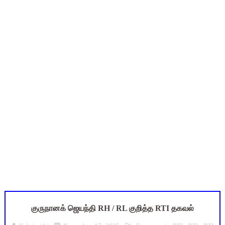
புதிய முதன்மை கல்வி அலுவலர் (CEO) நியமனம்! பள்ளிக் கல்வித்
ஆசிரியர்கள் கவனத்திற்கு! Census 2027 Duty: 28 மாவட்ட CEO &
TN CPS Teachers News: மறுநியமனம் பெற்ற ஆசிரியர்களுக்கு
TN Teachers Leave Rules: மருத்துவ விடுப்பு எடுக்கும் ஆசிரிய
மக்கள் தொகை கணக்கெடுப்பு பணி: ஆசிரியர்களுக்கு அரைநாள் O
குருநானக் ஜெயந்தி RH / RL குறித்த RTI தகவல்