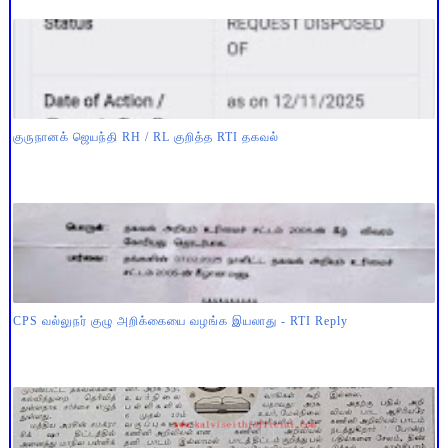
குருநானக் ஜெயந்தி RH / RL குறித்த RTI தகவல்
CPS வல்லுநர் குழு அறிக்கையை வழங்க இயலாது - RTI Reply