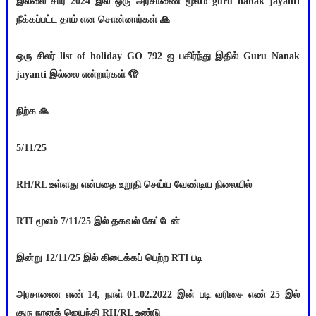
இல்லை சார் 2024 இல் ஒரு அரசாணை மூலம் guru nanak jayanti
நீக்கப்பட்ட தாம் என சொன்னார்கள் 🙏
ஒரு சிலர் list of holiday GO 792 ஐ பகிர்ந்து இதில் Guru Nanak
jayanti இல்லை என்றார்கள் 🫣
நிற்க 🙏
5/11/25
RH/RL உள்ளது என்பதை உறுதி செய்ய வேண்டிய நிலையில்
RTI மூலம் 7/11/25 இல் தகவல் கேட்டேன்
இன்று 12/11/25 இல் கிடைக்கப் பெற்ற RTI படி
அரசாணை எண் 14, நாள் 01.02.2022 இன் படி வரிசை எண் 25 இல்
குரு நானக் ஜெயந்தி RH/RL உண்டு