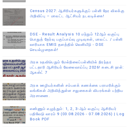
Census 2027: ஆசிரியர்களுக்குப் பள்ளி நேர விலக்கு
அறிவிப்பு – மாவட்ட ஆட்சியர் நடவடிக்கை!
DSE - Result Analysis 10 மற்றும் 12ஆம் வகுப்பு
பொதுத் தேர்வு பகுப்பாய்வு முடிவுகள், மாவட்ட / பள்ளி
வாரியாக EMIS தளத்தில் வெளியீடு - DSE
செயல்முறைகள்!
அரசு உதவிபெறும் மேல்நிலைப்பள்ளியில் நிரந்தர
பட்டதாரி ஆசிரியர் வேலைவாய்ப்பு 2026! கடைசி நாள்:
ஆகஸ்ட் 7
அரசு ஊழியர்களின் சம்பளக் கணக்கை பராமரிக்கும்
வங்கிகள் அறிவித்துள்ள சலுகைகள் விபரங்கள் பற்றிய
அரசாணை.
எண்ணும் எழுத்தும்: 1, 2, 3-ஆம் வகுப்பு ஆசிரியர்
பதிவேடு வாரம் 9 (03.08.2026 - 07.08.2026) | Log
Book PDF