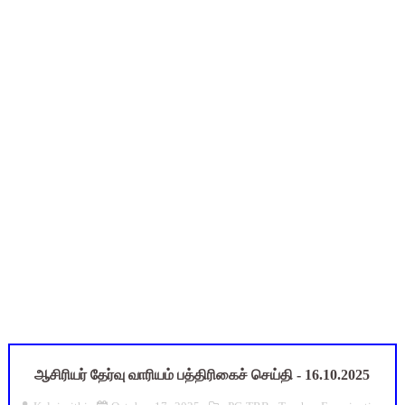
TN SSLC Supplementary Result 2026: 10-ஆம் வகுப்பு துணைத் தே
நாளை ஆகஸ்ட் 6ஆம் தேதி உள்ளூர் விடுமுறை அறிவிக்கப்பட்டுள்ள
July 2026 Pay Slip Download: IFHRMS களஞ்சியம் வலைதளத்தி
Census 2026: HLO செயலியைப் பயன்படுத்தும் கணக்கெடுப்பாளர்
WWF India வழங்கும் Wild Wisdom Global Challenge 2026 ஆங்க
ஆசிரியர் தேர்வு வாரியம் பத்திரிகைச் செய்தி - 16.10.2025