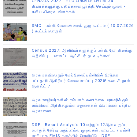
CENSUS 2027 - HLO மொபைல் செயலி 34
வினாக்களுக்கு பதில்களை பூர்த்தி செய்யும் முறை -
எளிய விரைவு விளக்கம்
SMC - பள்ளி மேலாண்மைக் குழு கூட்டம் ( 10.07.2026
) கூட்டப்பொருள்
Census 2027: ஆசிரியர்களுக்குப் பள்ளி நேர விலக்கு
அறிவிப்பு – மாவட்ட ஆட்சியர் நடவடிக்கை!
அரசு உதவிபெறும் மேல்நிலைப்பள்ளியில் நிரந்தர
பட்டதாரி ஆசிரியர் வேலைவாய்ப்பு 2026! கடைசி நாள்:
ஆகஸ்ட் 7
அரசு ஊழியர்களின் சம்பளக் கணக்கை பராமரிக்கும்
வங்கிகள் அறிவித்துள்ள சலுகைகள் விபரங்கள் பற்றிய
அரசாணை.
DSE - Result Analysis 10 மற்றும் 12ஆம் வகுப்பு
பொதுத் தேர்வு பகுப்பாய்வு முடிவுகள், மாவட்ட / பள்ளி
வாரியாக EMIS தளத்தில் வெளியீடு - DSE