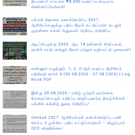
நியமனம்! சம்பளம் ₹18,000 வரை! உடனடியாக
விண்ணப்பியுங்கள்!
மக்கள் தொகை கணக்கெடுப்பு 2027:
ஆசிரியர்களுக்கு புதிய நேரக் கட்டுப்பாடு! கடலூர்
முதன்மை கல்வி அலுவலர் அதிரடி அறிவிப்பு
ஆடிப்பெருக்கு 2026: ஆடி 18 நன்னாள் சிறப்புகள்,
தாலிச் சரடு மாற்றும் நேரம் மற்றும் வழிபாட்டு முறைகள்!
எண்ணும் எழுத்தும்: 1, 2, 3-ஆம் வகுப்பு ஆசிரியர்
பதிவேடு வாரம் 9 (03.08.2026 - 07.08.2026) | Log
Book PDF
இன்று 05.08.2026 - மகிழ் முற்றம் வாயிலாக
போதைப்பொருள் எதிர்ப்பு விழிப்புணர்வு நிகழ்ச்சிகள் -
பள்ளிக் கல்வித் துறை அறிவிப்பு!
Census 2027: ஆசிரியர்கள் கணக்கெடுப்பு பணி
செய்ய 3 முக்கிய புதிய கட்டுப்பாடுகள் – விழுப்புரம்
CEO சுற்றறிக்கை!