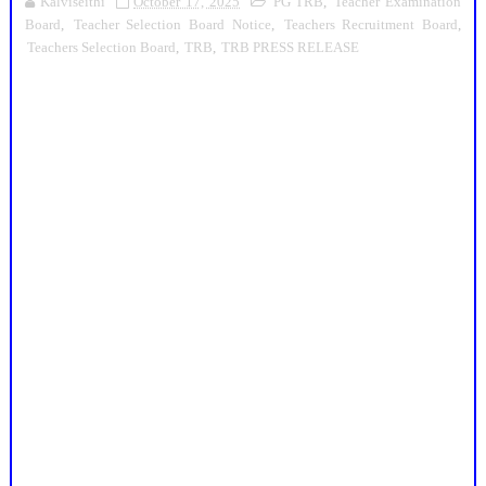
Kalviseithi
October 17, 2025
PG TRB
,
Teacher Examination
Board
,
Teacher Selection Board Notice
,
Teachers Recruitment Board
,
Teachers Selection Board
,
TRB
,
TRB PRESS RELEASE