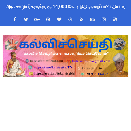
அரசு ஊழியர்களுக்கு ரூ.14,000 கோடி நிதி குறைப்பா? புதிய மர
தமிழகப் பள்ளிகளுக்கு முக்கிய அறிவிப்பு: ஆகஸ்ட் 10 தேசிய குட
Kalai Thiruvizha 2026 - 2027 Forms: கலைத் திருவிழா போட்ட
4th & 5th Standard Ennum Ezhuthum Term 1 Set 10 Lesso
2027 Census Duty for Teachers: புதுக்கோட்டை CEO வெளியிட்
Census 2027: கோவை பள்ளி ஆசிரியர்களுக்கு காலை, மாலை நேரங
திருவண்ணாமலை CEO அதிரடி உத்தரவு: முழு நாள் மக்கள் தொகை க
இராணிப்பேட்டை: ஆசிரியர்களுக்கு அரை நாள் OD அனுமதி! மக்க
அரசு உதவிபெறும் பள்ளி பட்டதாரி ஆசிரியர் வேலைவாய்ப்பு 2026 -
ஆடித் திருவாதிரை 2026: ஆகஸ்ட் 10 உள்ளூர் விடுமுறை - முழு வி