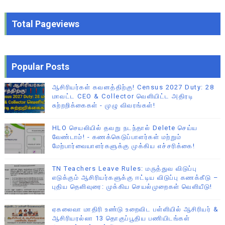
Total Pageviews
Popular Posts
ஆசிரியர்கள் கவனத்திற்கு! Census 2027 Duty: 28
மாவட்ட CEO & Collector வெளியிட்ட அதிரடி
சுற்றறிக்கைகள் - முழு விவரங்கள்!
HLO செயலியில் தவறு நடந்தால் Delete செய்ய
வேண்டாம்! - கணக்கெடுப்பாளர்கள் மற்றும்
மேற்பார்வையாளர்களுக்கு முக்கிய எச்சரிக்கை!
TN Teachers Leave Rules: மருத்துவ விடுப்பு
எடுக்கும் ஆசிரியர்களுக்கு ஈட்டிய விடுப்பு கணக்கீடு –
புதிய தெளிவுரை: முக்கிய செயல்முறைகள் வெளியீடு!
ஏகலைவா மாதிரி உண்டு உறைவிட பள்ளியில் ஆசிரியர் &
ஆசிரியரல்லா 13 தொகுப்பூதிய பணியிடங்கள்