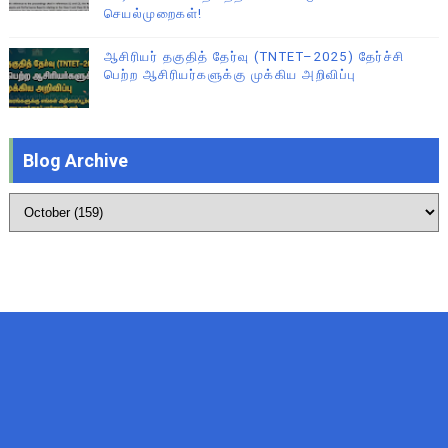
செயல்முறைகள்!
ஆசிரியர் தகுதித் தேர்வு (TNTET–2025) தேர்ச்சி
பெற்ற ஆசிரியர்களுக்கு முக்கிய அறிவிப்பு
Blog Archive