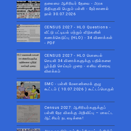
தலைமை ஆசிரியர் தேவை - அரசு
நிதியுதவி பெறும் பள்ளி - நேர்காணல்
நாள் 30.07.2026
CENSUS 2027 - HLO Questions -
வீட்டு பட்டியல் மற்றும் வீடுகளின்
கணக்கெடுப்பு (HLO) - 34 வினாக்கள்
- PDF
CENSUS 2027 - HLO மொபைல்
செயலி 34 வினாக்களுக்கு பதில்களை
பூர்த்தி செய்யும் முறை - எளிய விரைவு
விளக்கம்
SMC - பள்ளி மேலாண்மைக் குழு
கூட்டம் ( 10.07.2026 ) கூட்டப்பொருள்
Census 2027: ஆசிரியர்களுக்குப்
பள்ளி நேர விலக்கு அறிவிப்பு – மாவட்ட
ஆட்சியர் நடவடிக்கை!