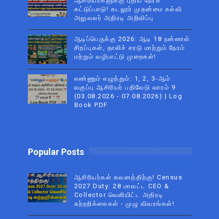
ஆசிரியர்களுக்கு புதிய நேரக்
கட்டுப்பாடு! கடலூர் முதன்மை கல்வி
அலுவலர் அதிரடி அறிவிப்பு
ஆடிப்பெருக்கு 2026: ஆடி 18 நன்னாள்
சிறப்புகள், தாலிச் சரடு மாற்றும் நேரம்
மற்றும் வழிபாட்டு முறைகள்!
எண்ணும் எழுத்தும்: 1, 2, 3-ஆம்
வகுப்பு ஆசிரியர் பதிவேடு வாரம் 9
(03.08.2026 - 07.08.2026) | Log
Book PDF
Popular Posts
ஆசிரியர்கள் கவனத்திற்கு! Census
2027 Duty: 28 மாவட்ட CEO &
Collector வெளியிட்ட அதிரடி
சுற்றறிக்கைகள் - முழு விவரங்கள்!