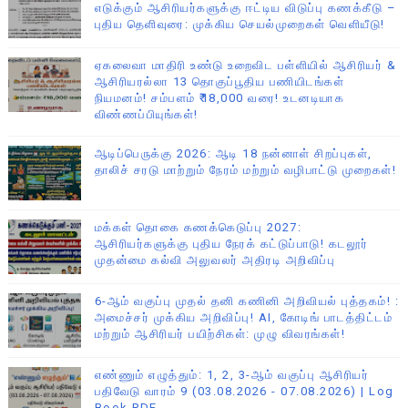
எடுக்கும் ஆசிரியர்களுக்கு ஈட்டிய விடுப்பு கணக்கீடு –
புதிய தெளிவுரை: முக்கிய செயல்முறைகள் வெளியீடு!
ஏகலைவா மாதிரி உண்டு உறைவிட பள்ளியில் ஆசிரியர் &
ஆசிரியரல்லா 13 தொகுப்பூதிய பணியிடங்கள்
நியமனம்! சம்பளம் ₹18,000 வரை! உடனடியாக
விண்ணப்பியுங்கள்!
ஆடிப்பெருக்கு 2026: ஆடி 18 நன்னாள் சிறப்புகள்,
தாலிச் சரடு மாற்றும் நேரம் மற்றும் வழிபாட்டு முறைகள்!
மக்கள் தொகை கணக்கெடுப்பு 2027:
ஆசிரியர்களுக்கு புதிய நேரக் கட்டுப்பாடு! கடலூர்
முதன்மை கல்வி அலுவலர் அதிரடி அறிவிப்பு
6-ஆம் வகுப்பு முதல் தனி கணினி அறிவியல் புத்தகம்! :
அமைச்சர் முக்கிய அறிவிப்பு! AI, கோடிங் பாடத்திட்டம்
மற்றும் ஆசிரியர் பயிற்சிகள்: முழு விவரங்கள்!
எண்ணும் எழுத்தும்: 1, 2, 3-ஆம் வகுப்பு ஆசிரியர்
பதிவேடு வாரம் 9 (03.08.2026 - 07.08.2026) | Log
Book PDF