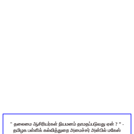
மகிழ் முற்றம் பதிவேடு PDF | Magizh Mutram Register PDF 
Census 2027: ஆசிரியர்கள் கணக்கெடுப்பு பணி செய்ய 3 முக்கிய பு
TN CPS Teachers News: மறுநியமனம் பெற்ற ஆசிரியர்களுக்கு
ஆடித் திருவாதிரை 2026: ஆகஸ்ட் 10 உள்ளூர் விடுமுறை - முழு வி
TN Teachers Leave Rules: மருத்துவ விடுப்பு எடுக்கும் ஆசிரிய
" தலைமை ஆசிரியர்கள் நியமனம் தாமதப்படுவது ஏன் ? ” -
தமிழக பள்ளிக் கல்வித்துறை அமைச்சர் அன்பில் மகேஸ்