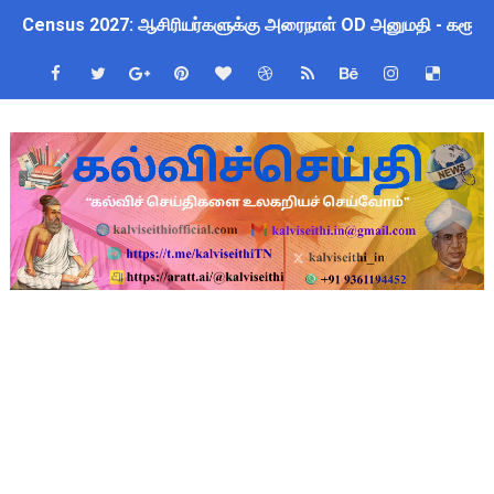
Census 2027: ஆசிரியர்களுக்கு அரைநாள் OD அனுமதி - கரூர் C
TN Budget Assembly Schedule 2026: பள்ளிக்கல்வித்துறை மீதா
ஆசிரியர்கள் கவனத்திற்கு! Census 2027 Duty: 28 மாவட்ட CEO &
நாமக்கல் மாவட்டம்: மக்கள் தொகை கணக்கெடுப்பு 2027 - ஆசிரியர
TN Budget 2026-2027 Highlights: மாணவர்களுக்கு இலவச லேப்டாப
பள்ளி மாணவர்களுக்கு 4 செட் இலவச சீருடை: EMIS தளத்தில் வி
TN SSLC Supplementary Result 2026: 10-ஆம் வகுப்பு துணைத் தே
நாளை ஆகஸ்ட் 6ஆம் தேதி உள்ளூர் விடுமுறை அறிவிக்கப்பட்டுள்ள
ஒருங்கிணைந்த பள்ளிக் கல்வியின் மாநிலத் திட்ட இயக்குநர் Dr.
தமிழ்நாடு அரசு ஊழியர்கள் கவனத்திற்கு: பணிநியமனம், பதவி