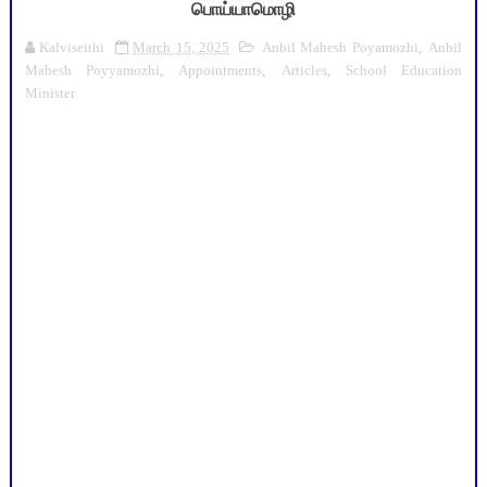
பொய்யாமொழி
Kalviseithi
March 15, 2025
Anbil Mahesh Poyamozhi
,
Anbil
Mahesh Poyyamozhi
,
Appointments
,
Articles
,
School Education
Minister