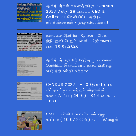
ஆசிரியர்கள் கவனத்திற்கு! Census
2027 Duty: 28 மாவட்ட CEO &
Collector வெளியிட்ட அதிரடி
சுற்றறிக்கைகள் - முழு விவரங்கள்!
தலைமை ஆசிரியர் தேவை - அரசு
நிதியுதவி பெறும் பள்ளி - நேர்காணல்
நாள் 30.07.2026
ஆசிரியர் தகுதித் தேர்வு முடிவுகளை
வெளியிட இடைக்கால தடை விதித்து
உயர் நீதிமன்றம் உத்தரவு
CENSUS 2027 - HLO Questions -
வீட்டு பட்டியல் மற்றும் வீடுகளின்
கணக்கெடுப்பு (HLO) - 34 வினாக்கள்
- PDF
SMC - பள்ளி மேலாண்மைக் குழு
கூட்டம் ( 10.07.2026 ) கூட்டப்பொருள்