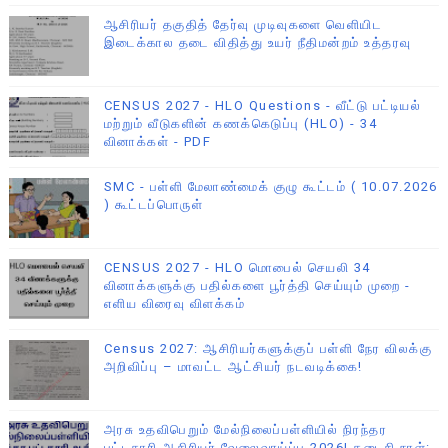
ஆசிரியர் தகுதித் தேர்வு முடிவுகளை வெளியிட
இடைக்கால தடை விதித்து உயர் நீதிமன்றம் உத்தரவு
CENSUS 2027 - HLO Questions - வீட்டு பட்டியல்
மற்றும் வீடுகளின் கணக்கெடுப்பு (HLO) - 34
வினாக்கள் - PDF
SMC - பள்ளி மேலாண்மைக் குழு கூட்டம் ( 10.07.2026
) கூட்டப்பொருள்
CENSUS 2027 - HLO மொபைல் செயலி 34
வினாக்களுக்கு பதில்களை பூர்த்தி செய்யும் முறை -
எளிய விரைவு விளக்கம்
Census 2027: ஆசிரியர்களுக்குப் பள்ளி நேர விலக்கு
அறிவிப்பு – மாவட்ட ஆட்சியர் நடவடிக்கை!
அரசு உதவிபெறும் மேல்நிலைப்பள்ளியில் நிரந்தர
பட்டதாரி ஆசிரியர் வேலைவாய்ப்பு 2026! கடைசி நாள்: