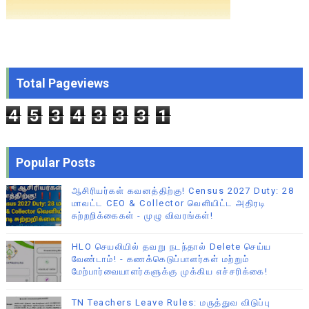
Total Pageviews
4
5
3
4
3
3
3
1
Popular Posts
ஆசிரியர்கள் கவனத்திற்கு! Census 2027 Duty: 28
மாவட்ட CEO & Collector வெளியிட்ட அதிரடி
சுற்றறிக்கைகள் - முழு விவரங்கள்!
HLO செயலியில் தவறு நடந்தால் Delete செய்ய
வேண்டாம்! - கணக்கெடுப்பாளர்கள் மற்றும்
மேற்பார்வையாளர்களுக்கு முக்கிய எச்சரிக்கை!
TN Teachers Leave Rules: மருத்துவ விடுப்பு